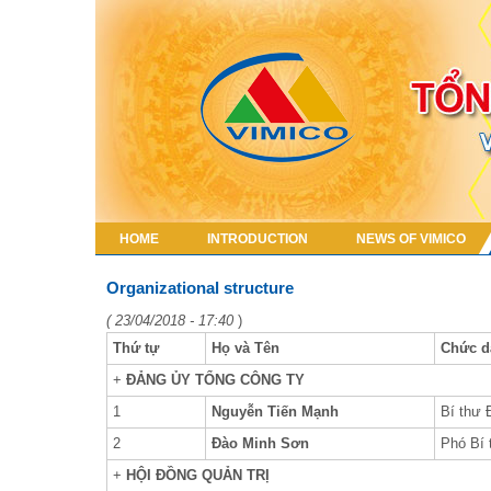
HOME
INTRODUCTION
NEWS OF VIMICO
Organizational structure
( 23/04/2018 - 17:40
)
Thứ tự
Họ và Tên
Chức d
+
ĐẢNG ỦY TỔNG CÔNG TY
1
Nguyễn Tiến Mạnh
Bí thư 
2
Đào Minh Sơn
Phó Bí 
+
HỘI ĐỒNG QUẢN TRỊ