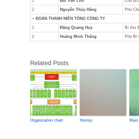
1
Bùi Văn Chu
Chủ tịc
2
Nguyễn Thúy Hằng
Phó Chủ
+
ĐOÀN THANH NIÊN TỔNG CÔNG TY
1
Đặng Quang Huy
Bí thư
2
Hoàng Minh Thắng
Phó Bí
Related Posts
Organization chart
History
Main 