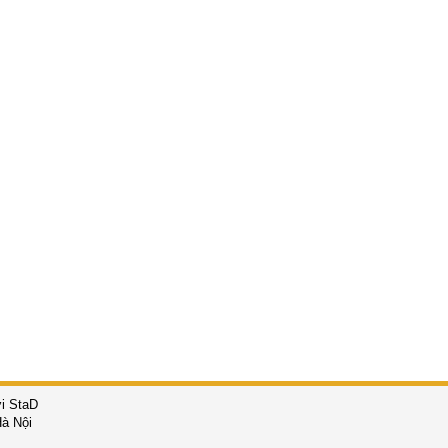
i StaD
à Nội