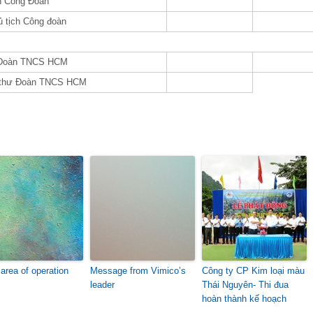
h Công Đoàn
 tịch Công đoàn
 Đoàn TNCS HCM
 thư Đoàn TNCS HCM
area of operation
Message from Vimico’s
Công ty CP Kim loại màu
leader
Thái Nguyên- Thi đua
hoàn thành kế hoạch