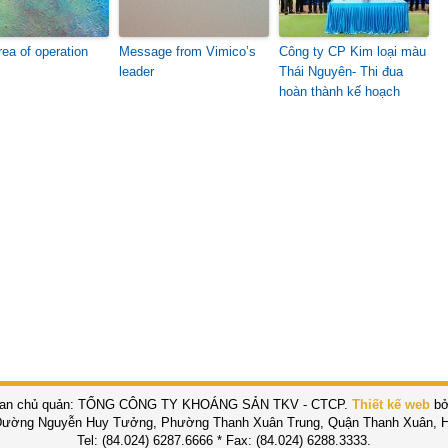
rea of operation
Message from Vimico’s
Công ty CP Kim loại màu
leader
Thái Nguyên- Thi đua
hoàn thành kế hoạch
an chủ quản: TỔNG CÔNG TY KHOÁNG SẢN TKV - CTCP.
Thiết kế web
bở
Đường Nguyễn Huy Tưởng, Phường Thanh Xuân Trung, Quận Thanh Xuân, H
Tel: (84.024) 6287.6666 * Fax: (84.024) 6288.3333.