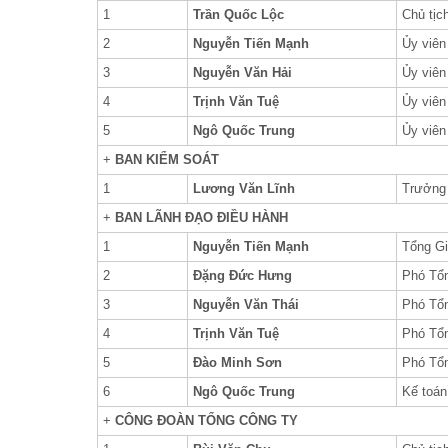
1
Trần Quốc Lộc
Chủ tịc
2
Nguyễn Tiến Mạnh
Ủy viên
3
Nguyễn Văn Hải
Ủy viên
4
Trịnh Văn Tuệ
Ủy viên
5
Ngô Quốc Trung
Ủy viên
+
BAN KIỂM SOÁT
1
Lương Văn Lĩnh
Trưởng
+
BAN LÃNH ĐẠO ĐIỀU HÀNH
1
Nguyễn Tiến Mạnh
Tổng G
2
Đặng Đức Hưng
Phó Tổ
3
Nguyễn Văn Thái
Phó Tổ
4
Trịnh Văn Tuệ
Phó Tổ
5
Đào Minh Sơn
Phó Tổ
6
Ngô Quốc Trung
Kế toán
+
CÔNG ĐOÀN TỔNG CÔNG TY