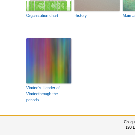
Organization chart
History
Main a
Vimico’s Lleader of
Vimicothrough the
periods
Cơ qu
193 