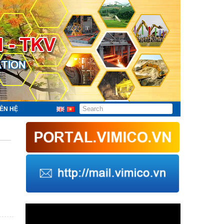
IÊN HỆ
Trình
chơi
Video