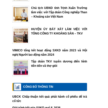
Chủ tịch UBND tỉnh Trịnh Xuân Trường
làm việc với Tập đoàn Công nghiệp Than
– Khoáng sản Việt Nam
HUYỆN ỦY BÁT XÁT LÀM VIỆC VỚI
TỔNG CÔNG TY KHOÁNG SẢN – TKV
VIMICO tổng kết hoạt động SXKD năm 2023 và Hội
nghị Người lao động năm 2024
Tập đoàn TKV tuyên dương điển hình
tiên tiến và thợ giỏi
CÔNG BỐ THÔNG TIN
UBCK Chấp thuận kết quả phát hành cổ phiếu để trả
cổ tức
Giải trình kết qủa SXKD quý II. 2026