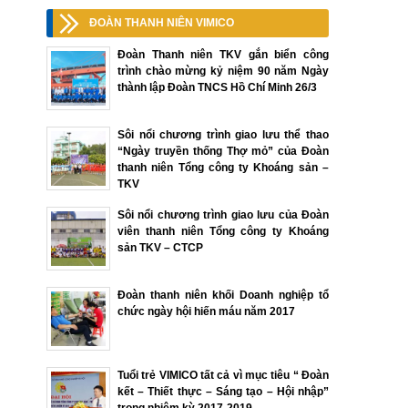
ĐOÀN THANH NIÊN VIMICO
Đoàn Thanh niên TKV gắn biển công
trình chào mừng kỷ niệm 90 năm Ngày
thành lập Đoàn TNCS Hồ Chí Minh 26/3
Sôi nổi chương trình giao lưu thể thao
“Ngày truyền thống Thợ mỏ” của Đoàn
thanh niên Tổng công ty Khoáng sản –
TKV
Sôi nổi chương trình giao lưu của Đoàn
viên thanh niên Tổng công ty Khoáng
sản TKV – CTCP
Đoàn thanh niên khối Doanh nghiệp tổ
chức ngày hội hiến máu năm 2017
Tuổi trẻ VIMICO tất cả vì mục tiêu “ Đoàn
kết – Thiết thực – Sáng tạo – Hội nhập”