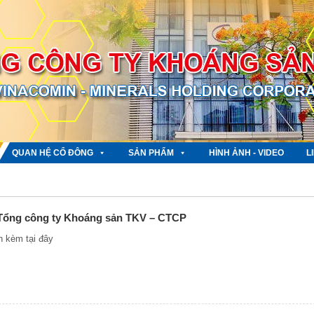
QUAN HỆ CỔ ĐÔNG
SẢN PHẨM
HÌNH ẢNH - VIDEO
L
 Tổng công ty Khoáng sản TKV – CTCP
ính kèm tại đây