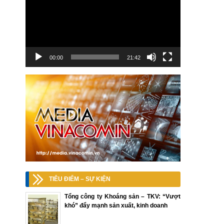
00:00
21:42
TIÊU ĐIỂM – SỰ KIỆN
Tổng công ty Khoáng sản – TKV: “Vượt
khó” đẩy mạnh sản xuất, kinh doanh