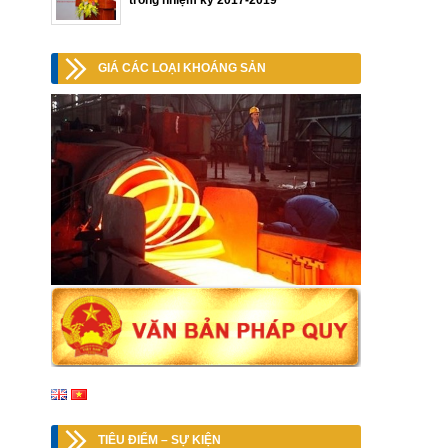
trong nhiệm kỳ 2017-2019
GIÁ CÁC LOẠI KHOÁNG SẢN
TIÊU ĐIỂM – SỰ KIỆN