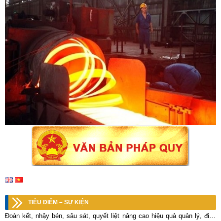
TIÊU ĐIỂM – SỰ KIỆN
Đoàn kết, nhậy bén, sâu sát, quyết liệt nâng cao hiệu quả quản lý, điều