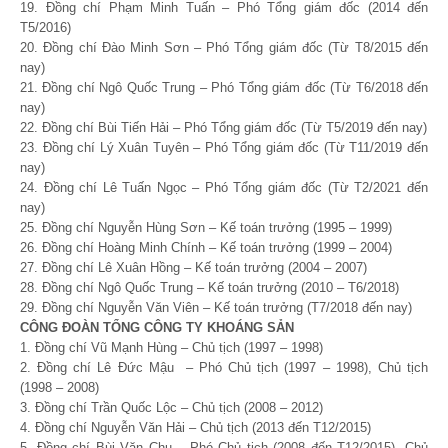
19. Đồng chí Phạm Minh Tuấn – Phó Tổng giám đốc (2014 đến
T5/2016)
20. Đồng chí Đào Minh Sơn – Phó Tổng giám đốc (Từ T8/2015 đến
nay)
21. Đồng chí Ngô Quốc Trung – Phó Tổng giám đốc (Từ T6/2018 đến
nay)
22. Đồng chí Bùi Tiến Hải – Phó Tổng giám đốc (Từ T5/2019 đến nay)
23. Đồng chí Lý Xuân Tuyên – Phó Tổng giám đốc (Từ T11/2019 đến
nay)
24. Đồng chí Lê Tuấn Ngọc – Phó Tổng giám đốc (Từ T2/2021 đến
nay)
25. Đồng chí Nguyễn Hùng Sơn – Kế toán trưởng (1995 – 1999)
26. Đồng chí Hoàng Minh Chính – Kế toán trưởng (1999 – 2004)
27. Đồng chí Lê Xuân Hồng – Kế toán trưởng (2004 – 2007)
28. Đồng chí Ngô Quốc Trung – Kế toán trưởng (2010 – T6/2018)
29. Đồng chí Nguyễn Văn Viên – Kế toán trưởng (T7/2018 đến nay)
CÔNG ĐOÀN TỔNG CÔNG TY KHOÁNG SẢN
1. Đồng chí Vũ Mạnh Hùng – Chủ tịch (1997 – 1998)
2. Đồng chí Lê Đức Mậu – Phó Chủ tịch (1997 – 1998), Chủ tịch
(1998 – 2008)
3. Đồng chí Trần Quốc Lộc – Chủ tịch (2008 – 2012)
4. Đồng chí Nguyễn Văn Hải – Chủ tịch (2013 đến T12/2015)
5. Đồng chí Bùi Văn Chu – Phó Chủ tịch (2008 đến T12/2015), Chủ