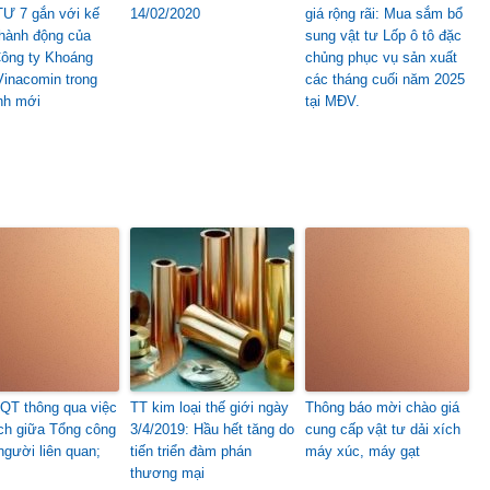
TƯ 7 gắn với kế
14/02/2020
giá rộng rãi: Mua sắm bổ
hành động của
sung vật tư Lốp ô tô đặc
ông ty Khoáng
chủng phục vụ sản xuất
Vinacomin trong
các tháng cuối năm 2025
ình mới
tại MĐV.
T thông qua việc
TT kim loại thế giới ngày
Thông báo mời chào giá
ịch giữa Tổng công
3/4/2019: Hầu hết tăng do
cung cấp vật tư dải xích
người liên quan;
tiến triển đàm phán
máy xúc, máy gạt
thương mại