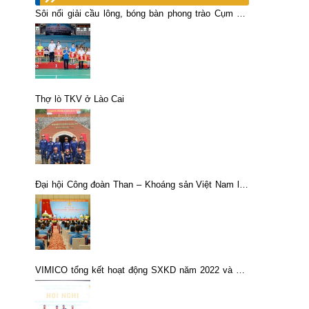
Sôi nổi giải cầu lông, bóng bàn phong trào Cụm Thi
đua VHTT các đơn vị vùng Hà Nội và ngoài Quảng
Ninh năm 2019
Thợ lò TKV ở Lào Cai
Đại hội Công đoàn Than – Khoáng sản Việt Nam lần
thứ VI, nhiệm kỳ 2023-2028 thành công tốt đẹp.
VIMICO tổng kết hoạt động SXKD năm 2022 và Hội
nghị Người lao động năm 2023