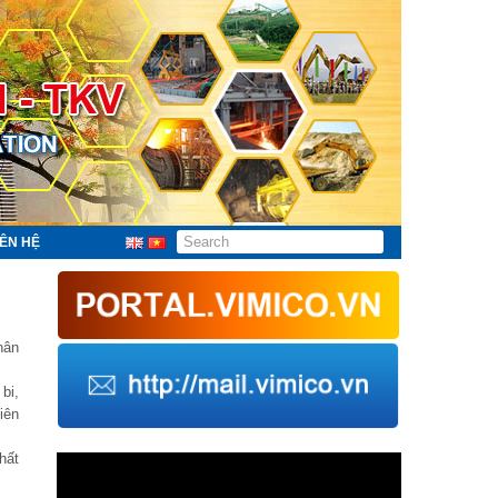
IÊN HỆ
hân
bi,
iên
hất
Trình
chơi
Video