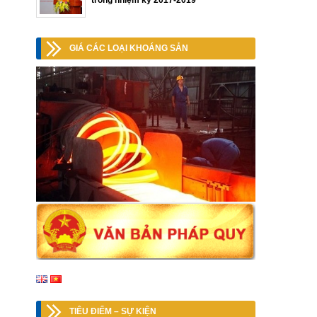
trong nhiệm kỳ 2017-2019
GIÁ CÁC LOẠI KHOÁNG SẢN
TIÊU ĐIỂM – SỰ KIỆN