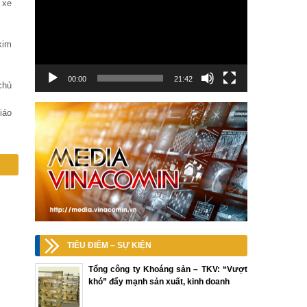
 xe
kim
00:00
21:42
chủ
iáo
TIÊU ĐIỂM – SỰ KIỆN
Tổng công ty Khoáng sản – TKV: “Vượt
khó” đẩy mạnh sản xuất, kinh doanh