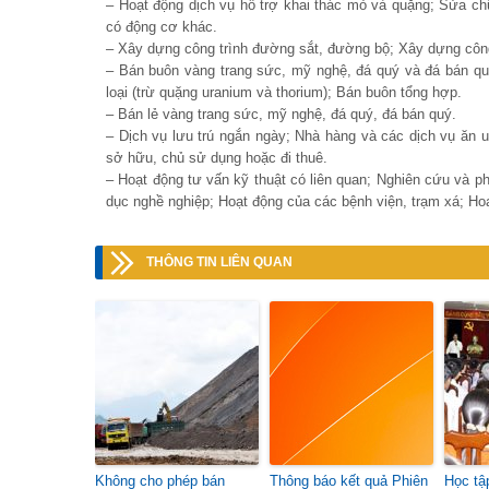
– Hoạt động dịch vụ hỗ trợ khai thác mỏ và quặng; Sửa ch
có động cơ khác.
– Xây dựng công trình đường sắt, đường bộ; Xây dựng công
– Bán buôn vàng trang sức, mỹ nghệ, đá quý và đá bán qu
loại (trừ quặng uranium và thorium); Bán buôn tổng hợp.
– Bán lẻ vàng trang sức, mỹ nghệ, đá quý, đá bán quý.
– Dịch vụ lưu trú ngắn ngày; Nhà hàng và các dịch vụ ăn 
sở hữu, chủ sử dụng hoặc đi thuê.
– Hoạt động tư vấn kỹ thuật có liên quan; Nghiên cứu và ph
dục nghề nghiệp; Hoạt động của các bệnh viện, trạm xá; H
THÔNG TIN LIÊN QUAN
Không cho phép bán
Thông báo kết quả Phiên
Học tập