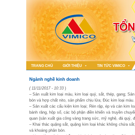
TRANG CHỦ
GIỚI THIỆU
TIN TỨC VIMICO
Ngành nghề kinh doanh
( 11/11/2017 - 10:33
)
– Sản xuất kim loại màu, kim loại quý, sắt, thép, gang; S
bón và hợp chất nito, sản phẩm chịu lửa; Đúc kim loại màu.
– Sản xuất các cấu kiện kim loại; Rèn rập, ép và cán kim loạ
bánh răng, hộp số, các bộ phận điền khiển và truyền chuyể
quan (sản xuất gia công vàng trang sức, mỹ nghệ, đá quý, đ
– Khai thác quặng sắt, quặng kim loại khác không chứa sắt,
và khoáng phân bón.