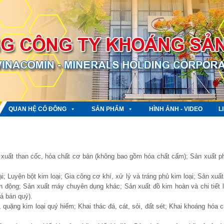
QUAN HỆ CỔ ĐÔNG
SẢN PHẨM
HÌNH ẢNH - VIDEO
L
ản xuất than cốc, hóa chất cơ bản (không bao gồm hóa chất cấm); Sản xuất p
i; Luyện bột kim loại; Gia công cơ khí, xử lý và tráng phủ kim loại; Sản xuất 
n động; Sản xuất máy chuyên dụng khác; Sản xuất đồ kim hoàn và chi tiết l
á bán quý).
 quặng kim loại quý hiếm; Khai thác đá, cát, sỏi, đất sét; Khai khoáng hóa c