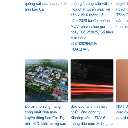
quặng sắt các loại ra khỏi
chào giá cung cấp vật tư
quyết 
tỉnh Lào Cai
Hóa chất tuyển phục vụ
hoạch 
sản xuất 6 tháng đầu
Tổng C
năm 2026 tại Chi nhánh
sản – 
MĐV, phiên chào giá
tình h
ngày 03/12/2025, Số hiệu
đơn hàng:
6TĐN2026/MĐV-
HOACHAT.
Dự án mở rộng, nâng
Báo cáo tài chính hợp
NQ HĐQ
công suất Nhà máy
nhất Tổng công ty
giao d
Luyện đồng Lào Cai: Đạt
Khoáng sản – TKV 6
ty với 
trên 70% khối lượng các
tháng đầu năm 2017 (sau