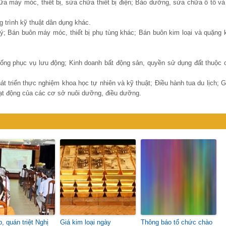
ữa máy móc, thiết bị, sửa chữa thiết bị điện; Bảo dưỡng, sửa chữa ô tô và
 trình kỹ thuật dân dụng khác.
ý; Bán buôn máy móc, thiết bị phụ tùng khác; Bán buôn kim loại và quặng 
uống phục vụ lưu động; Kinh doanh bất động sản, quyền sử dụng đất thuộc 
át triển thực nghiệm khoa học tự nhiên và kỹ thuật; Điều hành tua du lịch; G
oạt động của các cơ sở nuôi dưỡng, điều dưỡng.
, quán triệt Nghị
Giá kim loại ngày
Thông báo tổ chức chào