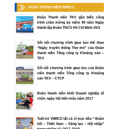
ĐOÀN THANH NIÊN VIMICO
Đoàn Thanh niên TKV gắn biển công
trình chào mừng kỷ niệm 90 năm Ngày
thành lập Đoàn TNCS Hồ Chí Minh 26/3
Sôi nổi chương trình giao lưu thể thao
“Ngày truyền thống Thợ mỏ” của Đoàn
thanh niên Tổng công ty Khoáng sản –
TKV
Sôi nổi chương trình giao lưu của Đoàn
viên thanh niên Tổng công ty Khoáng
sản TKV – CTCP
Đoàn thanh niên khối Doanh nghiệp tổ
chức ngày hội hiến máu năm 2017
Tuổi trẻ VIMICO tất cả vì mục tiêu “ Đoàn
kết – Thiết thực – Sáng tạo – Hội nhập”