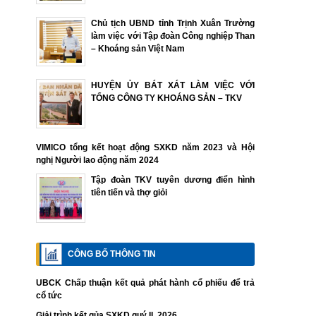
Chủ tịch UBND tỉnh Trịnh Xuân Trường
làm việc với Tập đoàn Công nghiệp Than
– Khoáng sản Việt Nam
HUYỆN ỦY BÁT XÁT LÀM VIỆC VỚI
TỔNG CÔNG TY KHOÁNG SẢN – TKV
VIMICO tổng kết hoạt động SXKD năm 2023 và Hội
nghị Người lao động năm 2024
Tập đoàn TKV tuyên dương điển hình
tiên tiến và thợ giỏi
CÔNG BỐ THÔNG TIN
UBCK Chấp thuận kết quả phát hành cổ phiếu để trả
cổ tức
Giải trình kết qủa SXKD quý II. 2026