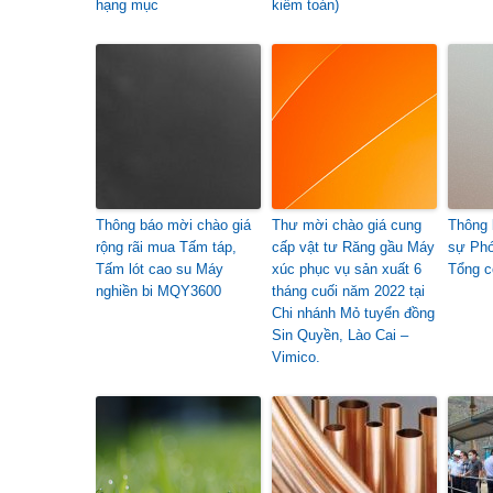
hạng mục
kiểm toán)
Thông báo mời chào giá
Thư mời chào giá cung
Thông 
rộng rãi mua Tấm táp,
cấp vật tư Răng gầu Máy
sự Phó
Tấm lót cao su Máy
xúc phục vụ sản xuất 6
Tổng c
nghiền bi MQY3600
tháng cuối năm 2022 tại
Chi nhánh Mỏ tuyển đồng
Sin Quyền, Lào Cai –
Vimico.