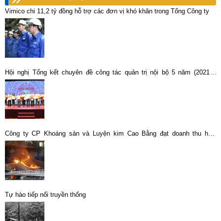
Vimico chi 11,2 tỷ đồng hỗ trợ các đơn vị khó khăn trong Tổng Công ty
Hội nghị Tổng kết chuyên đề công tác quản trị nội bộ 5 năm (2021 –
2025)
Công ty CP Khoáng sản và Luyện kim Cao Bằng đạt doanh thu hơn
117,4 tỷ đồng
Tự hào tiếp nối truyền thống