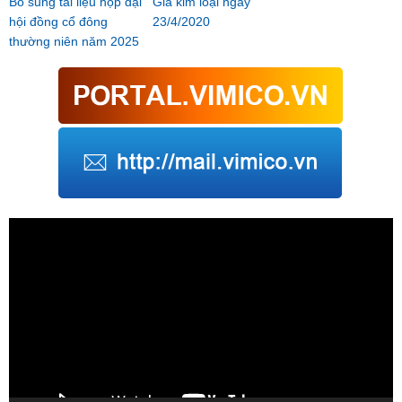
Bổ sung tài liệu họp đại
Giá kim loại ngày
hội đồng cổ đông
23/4/2020
thường niên năm 2025
Trình
chơi
Video