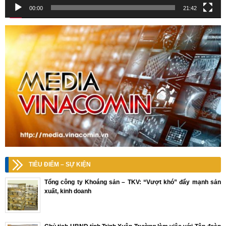
00:00
21:42
TIÊU ĐIỂM – SỰ KIỆN
Tổng công ty Khoáng sản – TKV: “Vượt khó” đẩy mạnh sản
xuất, kinh doanh