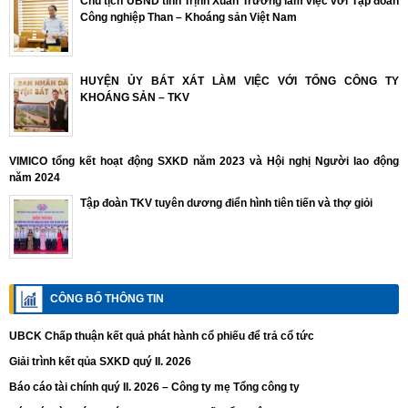
Chủ tịch UBND tỉnh Trịnh Xuân Trường làm việc với Tập đoàn
Công nghiệp Than – Khoáng sản Việt Nam
HUYỆN ỦY BÁT XÁT LÀM VIỆC VỚI TỔNG CÔNG TY
KHOÁNG SẢN – TKV
VIMICO tổng kết hoạt động SXKD năm 2023 và Hội nghị Người lao động
năm 2024
Tập đoàn TKV tuyên dương điển hình tiên tiến và thợ giỏi
CÔNG BỐ THÔNG TIN
UBCK Chấp thuận kết quả phát hành cổ phiếu để trả cổ tức
Giải trình kết qủa SXKD quý II. 2026
Báo cáo tài chính quý II. 2026 – Công ty mẹ Tổng công ty