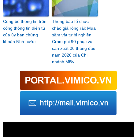
Công bố thông tin trên
Thông báo tổ chức
cổng thông tin điện tử
chào giá rộng rãi: Mua
của ủy ban chứng
sắm vật tư bi nghiền
khoán Nhà nước
Crom phi 90 phục vụ
sản xuất 06 tháng đầu
năm 2026 của Chi
nhánh MĐv
Trình
chơi
Video