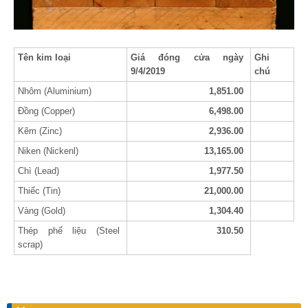
Tên kim loại
Giá đóng cửa ngày
Ghi
9/4/2019
chú
Nhôm (Aluminium)
1,851.00
Đồng (Copper)
6,498.00
Kẽm (Zinc)
2,936.00
Niken (Nickenl)
13,165.00
Chì (Lead)
1,977.50
Thiếc (Tin)
21,000.00
Vàng (Gold)
1,304.40
Thép phế liệu (Steel
310.50
scrap)