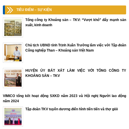
TIÊU ĐIỂM – SỰ KIỆN
Tổng công ty Khoáng sản – TKV: “Vượt khó” đẩy mạnh sản
xuất, kinh doanh
Chủ tịch UBND tỉnh Trịnh Xuân Trường làm việc với Tập đoàn
Công nghiệp Than – Khoáng sản Việt Nam
HUYỆN ỦY BÁT XÁT LÀM VIỆC VỚI TỔNG CÔNG TY
KHOÁNG SẢN – TKV
VIMICO tổng kết hoạt động SXKD năm 2023 và Hội nghị Người lao động
năm 2024
Tập đoàn TKV tuyên dương điển hình tiên tiến và thợ giỏi