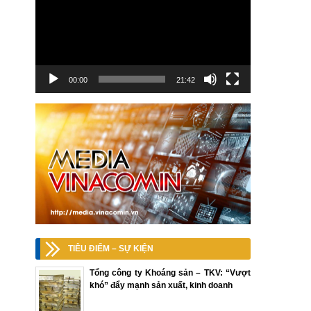
00:00
21:42
TIÊU ĐIỂM – SỰ KIỆN
Tổng công ty Khoáng sản – TKV: “Vượt
khó” đẩy mạnh sản xuất, kinh doanh