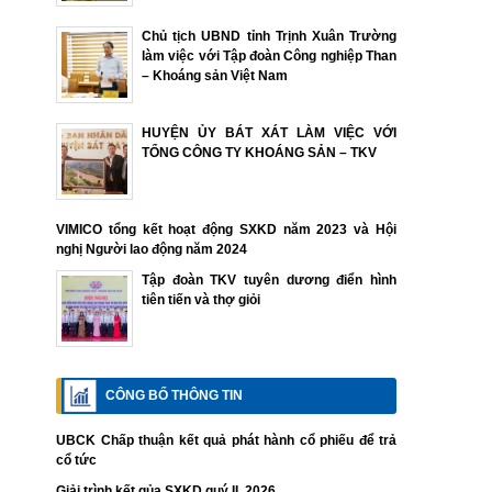
Chủ tịch UBND tỉnh Trịnh Xuân Trường
làm việc với Tập đoàn Công nghiệp Than
– Khoáng sản Việt Nam
HUYỆN ỦY BÁT XÁT LÀM VIỆC VỚI
TỔNG CÔNG TY KHOÁNG SẢN – TKV
VIMICO tổng kết hoạt động SXKD năm 2023 và Hội
nghị Người lao động năm 2024
Tập đoàn TKV tuyên dương điển hình
tiên tiến và thợ giỏi
CÔNG BỐ THÔNG TIN
UBCK Chấp thuận kết quả phát hành cổ phiếu để trả
cổ tức
Giải trình kết qủa SXKD quý II. 2026