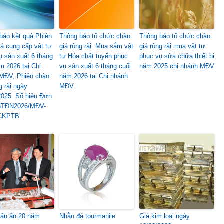
báo kết quả Phiên
Thông báo tổ chức chào
Thông báo tổ chức chào
iá cung cấp vật tư
giá rộng rãi: Mua sắm vật
giá rộng rãi mua vật tư
ụ sản xuất 6 tháng
tư Hóa chất tuyển phục
phục vụ sửa chữa thiết bị
m 2026 tại Chi
vụ sản xuất 6 tháng cuối
năm 2025 chi nhánh MĐV
MĐV, Phiên chào
năm 2026 tại Chi nhánh
g rãi ngày
MĐV.
2025. Số hiệu Đơn
 6TĐN2026/MĐV-
CKPTB.
Dấu ấn 20 năm
Nhẫn đá tourmanile
Giá kim loại ngày