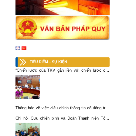
TIÊU ĐIỂM – SỰ KIỆN
“Chiến lược của TKV gắn liền với chiến lược của
Lào Cai…”
Thông báo về việc điều chỉnh thông tin cổ đông trên
giấy chứng nhận sở hữu cổ phần
Chi hội Cựu chiến binh và Đoàn Thanh niên Tổng
công ty tổ chức hoạt động tri ân các Anh hùng liệt sĩ