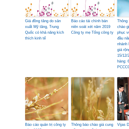
Giá đồng tăng do sản
Báo cáo tài chính bán
Thông 
xuất Mỹ tăng, Trung
niên soát xét năm 2019
chào g
Quốc có khả năng kích
Công ty mẹ Tổng công ty
phục v
thích kinh tế
đầu nă
nhánh 
giá rộn
15/12/
hàng:
PCCC
Báo cáo quản trị công ty
Thông báo chào giá cung
Vijas 