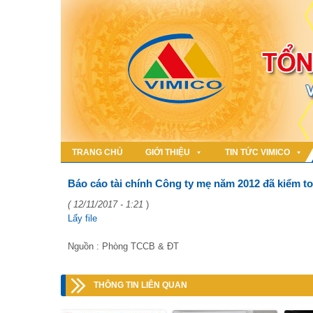
TRANG CHỦ
GIỚI THIỆU
TIN TỨC VIMICO
Báo cáo tài chính Công ty mẹ năm 2012 đã kiểm t
( 12/11/2017 - 1:21
)
Lấy file
Nguồn : Phòng TCCB & ĐT
THÔNG TIN LIÊN QUAN