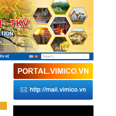
IÊN HỆ
Trình
chơi
Video