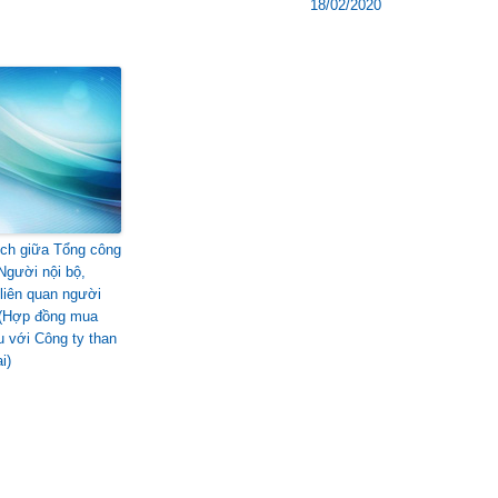
18/02/2020
ịch giữa Tổng công
 Người nội bộ,
liên quan người
 (Hợp đồng mua
u với Công ty than
i)