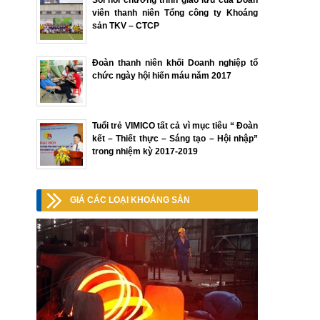
Sôi nổi chương trình giao lưu của Đoàn
viên thanh niên Tổng công ty Khoáng
sản TKV – CTCP
Đoàn thanh niên khối Doanh nghiệp tổ
chức ngày hội hiến máu năm 2017
Tuổi trẻ VIMICO tất cả vì mục tiêu “ Đoàn
kết – Thiết thực – Sáng tạo – Hội nhập”
trong nhiệm kỳ 2017-2019
GIÁ CÁC LOẠI KHOÁNG SẢN