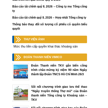
Báo cáo tài chính quý II. 2026 – Công ty mẹ Tổng công
ty
Báo cáo tài chính quý II. 2026 – Hợp nhất Tổng công ty
Thông báo thay đổi số lượng cổ phiếu có quyền biểu
quyết
THƯ VIỆN ẢNH
Mức thu tiền cấp quyền khai thác khoáng sản
ĐOÀN THANH NIÊN VIMICO
Đoàn Thanh niên TKV gắn biển công
trình chào mừng kỷ niệm 90 năm Ngày
thành lập Đoàn TNCS Hồ Chí Minh 26/3
Sôi nổi chương trình giao lưu thể thao
“Ngày truyền thống Thợ mỏ” của Đoàn
thanh niên Tổng công ty Khoáng sản –
TKV