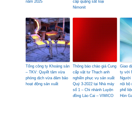
năm 2025
cấp quặng sắt loại
Nimonit
Tổng công ty Khoáng sản
Thông báo chào giá Cung
Giao d
– TKV: Quyết tâm vừa
cấp vật tư Thạch anh
ty với
phòng dịch vừa đảm bảo
nghiền phục vụ sản xuất
Người 
hoạt động sản xuất
Quý 3-2022 tại Nhà máy
nội bộ
số 1 – Chi nhánh Luyện
phế liệ
đồng Lào Cai – VIMICO
Hòn Ga