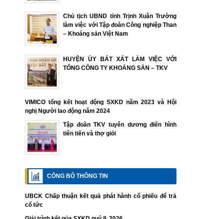
Chủ tịch UBND tỉnh Trịnh Xuân Trường
làm việc với Tập đoàn Công nghiệp Than
– Khoáng sản Việt Nam
HUYỆN ỦY BÁT XÁT LÀM VIỆC VỚI
TỔNG CÔNG TY KHOÁNG SẢN – TKV
VIMICO tổng kết hoạt động SXKD năm 2023 và Hội
nghị Người lao động năm 2024
Tập đoàn TKV tuyên dương điển hình
tiên tiến và thợ giỏi
CÔNG BỐ THÔNG TIN
UBCK Chấp thuận kết quả phát hành cổ phiếu để trả
cổ tức
Giải trình kết qủa SXKD quý II. 2026