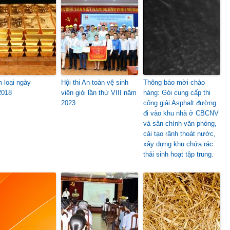
m loại ngày
Hội thi An toàn vệ sinh
Thông báo mời chào
2018
viên giỏi lần thứ VIII năm
hàng: Gói cung cấp thi
2023
công giải Asphalt đường
đi vào khu nhà ở CBCNV
và sân chính văn phòng,
cải tạo rãnh thoát nước,
xây dựng khu chứa rác
thải sinh hoạt tập trung.