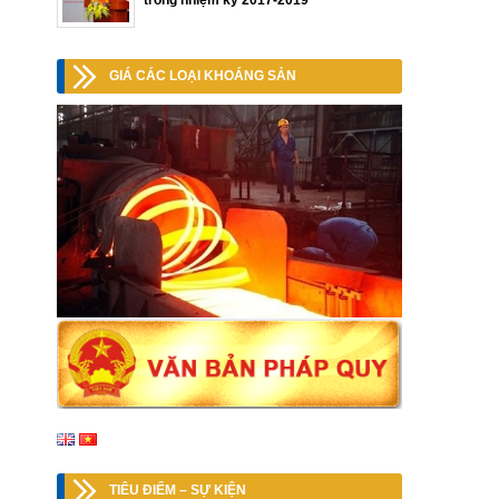
trong nhiệm kỳ 2017-2019
GIÁ CÁC LOẠI KHOÁNG SẢN
TIÊU ĐIỂM – SỰ KIỆN