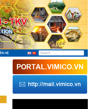
IÊN HỆ
Trình
chơi
Video