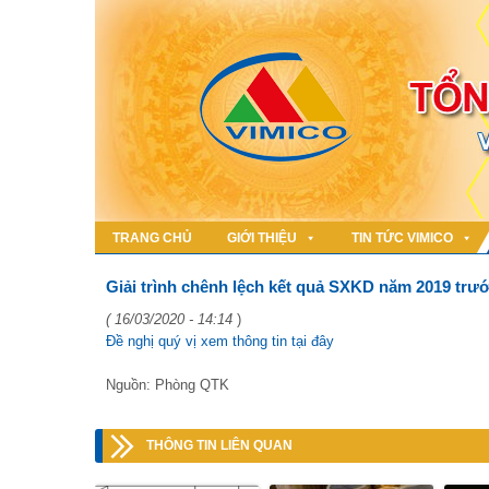
TRANG CHỦ
GIỚI THIỆU
TIN TỨC VIMICO
Giải trình chênh lệch kết quả SXKD năm 2019 trướ
( 16/03/2020 - 14:14
)
Đề nghị quý vị xem thông tin tại đây
Nguồn: Phòng QTK
THÔNG TIN LIÊN QUAN