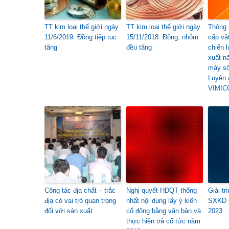
TT kim loại thế giới ngày
TT kim loại thế giới ngày
Thông 
11/6/2019: Đồng tiếp tục
15/11/2018: Đồng, nhôm
cấp vậ
tăng
đều tăng
chiến 
xuất n
máy số
Luyện 
VIMIC
Công tác địa chất – trắc
Nghị quyết HĐQT thống
Giải tr
địa có vai trò quan trọng
nhất nội dung lấy ý kiến
SXKD 
đối với sản xuất
cổ đông bằng văn bản và
2023
thực hiện trả cổ tức năm