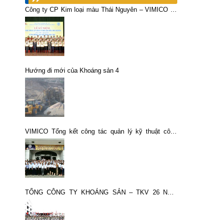
Công ty CP Kim loại màu Thái Nguyên – VIMICO kỷ
niệm 40 năm ngày thành lập
Hướng đi mới của Khoáng sản 4
VIMICO Tổng kết công tác quản lý kỹ thuật công
nghệ giai đoạn 2017 – 2021
TỔNG CÔNG TY KHOÁNG SẢN – TKV 26 NĂM
VỮNG VÀNG TIẾN BƯỚC