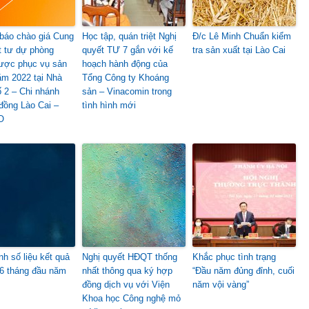
báo chào giá Cung
Học tập, quán triệt Nghị
Đ/c Lê Minh Chuẩn kiểm
t tư dự phòng
quyết TƯ 7 gắn với kế
tra sản xuất tại Lào Cai
lược phục vụ sản
hoạch hành động của
ăm 2022 tại Nhà
Tổng Công ty Khoáng
 2 – Chi nhánh
sản – Vinacomin trong
đồng Lào Cai –
tình hình mới
O
ình số liệu kết quả
Nghị quyết HĐQT thống
Khắc phục tình trạng
6 tháng đầu năm
nhất thông qua ký hợp
“Đầu năm đủng đỉnh, cuối
đồng dịch vụ với Viện
năm vội vàng”
Khoa học Công nghệ mỏ