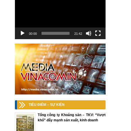
00:00
21:42
TIÊU ĐIỂM – SỰ KIỆN
Tổng công ty Khoáng sản – TKV: “Vượt
khó” đẩy mạnh sản xuất, kinh doanh