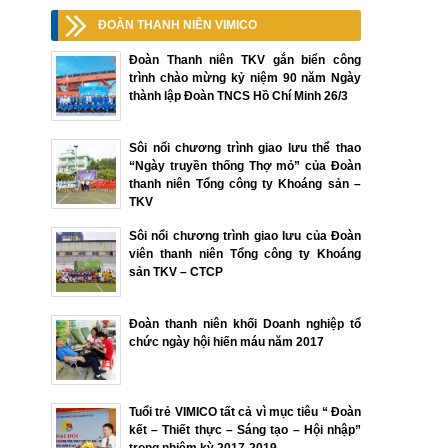
ĐOÀN THANH NIÊN VIMICO
Đoàn Thanh niên TKV gắn biển công
trình chào mừng kỷ niệm 90 năm Ngày
thành lập Đoàn TNCS Hồ Chí Minh 26/3
Sôi nổi chương trình giao lưu thể thao
“Ngày truyền thống Thợ mỏ” của Đoàn
thanh niên Tổng công ty Khoáng sản –
TKV
Sôi nổi chương trình giao lưu của Đoàn
viên thanh niên Tổng công ty Khoáng
sản TKV – CTCP
Đoàn thanh niên khối Doanh nghiệp tổ
chức ngày hội hiến máu năm 2017
Tuổi trẻ VIMICO tất cả vì mục tiêu “ Đoàn
kết – Thiết thực – Sáng tạo – Hội nhập”