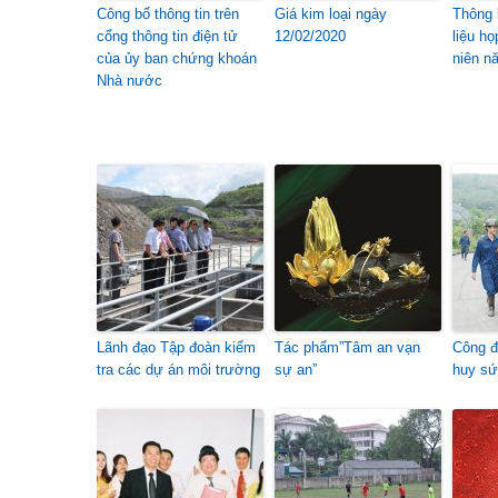
Công bố thông tin trên
Giá kim loại ngày
Thông 
cổng thông tin điện tử
12/02/2020
liệu h
của ủy ban chứng khoán
niên n
Nhà nước
Lãnh đạo Tập đoàn kiểm
Tác phẩm”Tâm an vạn
Công đ
tra các dự án môi trường
sự an”
huy sứ