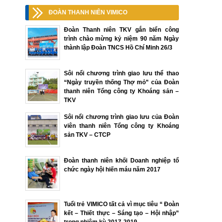
ĐOÀN THANH NIÊN VIMICO
Đoàn Thanh niên TKV gắn biển công
trình chào mừng kỷ niệm 90 năm Ngày
thành lập Đoàn TNCS Hồ Chí Minh 26/3
Sôi nổi chương trình giao lưu thể thao
“Ngày truyền thống Thợ mỏ” của Đoàn
thanh niên Tổng công ty Khoáng sản –
TKV
Sôi nổi chương trình giao lưu của Đoàn
viên thanh niên Tổng công ty Khoáng
sản TKV – CTCP
Đoàn thanh niên khối Doanh nghiệp tổ
chức ngày hội hiến máu năm 2017
Tuổi trẻ VIMICO tất cả vì mục tiêu “ Đoàn
kết – Thiết thực – Sáng tạo – Hội nhập”