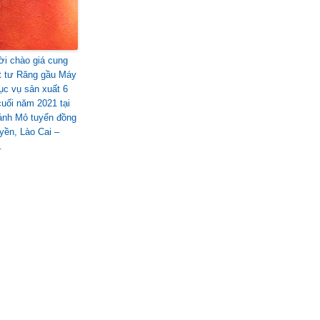
i chào giá cung
t tư Răng gầu Máy
ục vụ sản xuất 6
cuối năm 2021 tại
ánh Mỏ tuyển đồng
yền, Lào Cai –
.