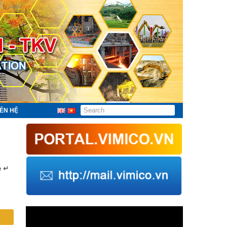
IÊN HỆ
e ↵
Trình
chơi
Video