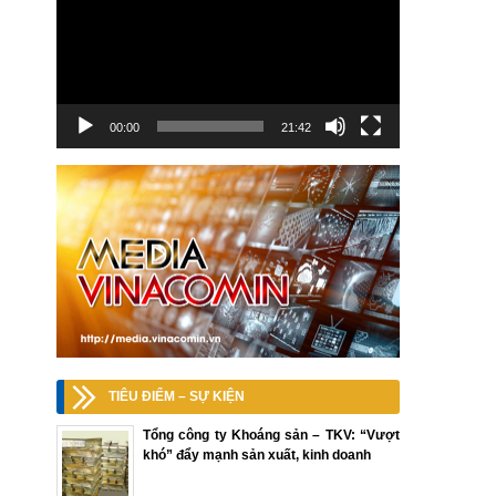
00:00
21:42
TIÊU ĐIỂM – SỰ KIỆN
Tổng công ty Khoáng sản – TKV: “Vượt
khó” đẩy mạnh sản xuất, kinh doanh