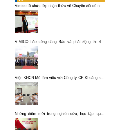
Vimico tổ chức lớp nhận thức về Chuyển đổi số năm
2023.
VIMICO báo công dâng Bác và phát động thi đua
năm 2019
Viện KHCN Mỏ làm việc với Công ty CP Khoáng sản
và Luyện kim Cao Bằng
Những điểm mới trong nghiên cứu, học tập, quán
triệt, tuyên truyền Nghị quyết Đại hội XIII của Đảng