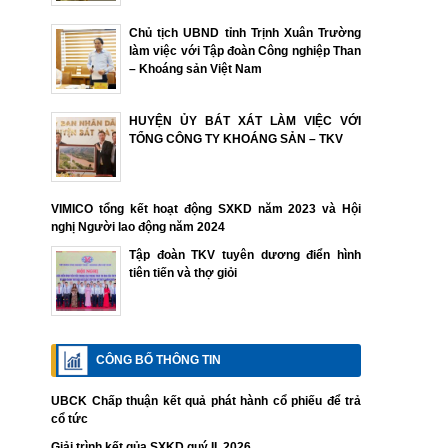
Chủ tịch UBND tỉnh Trịnh Xuân Trường
làm việc với Tập đoàn Công nghiệp Than
– Khoáng sản Việt Nam
HUYỆN ỦY BÁT XÁT LÀM VIỆC VỚI
TỔNG CÔNG TY KHOÁNG SẢN – TKV
VIMICO tổng kết hoạt động SXKD năm 2023 và Hội
nghị Người lao động năm 2024
Tập đoàn TKV tuyên dương điển hình
tiên tiến và thợ giỏi
CÔNG BỐ THÔNG TIN
UBCK Chấp thuận kết quả phát hành cổ phiếu để trả
cổ tức
Giải trình kết qủa SXKD quý II. 2026