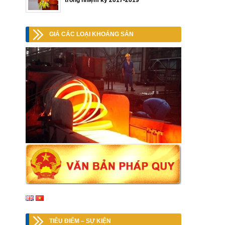
trong nhiệm kỳ 2017-2019
GIÁ CÁC LOẠI KHOÁNG SẢN
TIÊU ĐIỂM – SỰ KIỆN