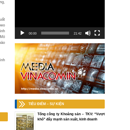
ng,
uất
heo
inh
00:00
21:42
 Mỏ
bảo
ình
TIÊU ĐIỂM – SỰ KIỆN
Tổng công ty Khoáng sản – TKV: “Vượt
khó” đẩy mạnh sản xuất, kinh doanh