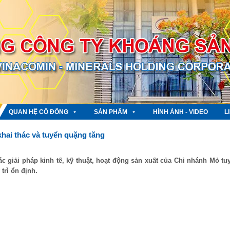
QUAN HỆ CỔ ĐÔNG
SẢN PHẨM
HÌNH ẢNH - VIDEO
L
hai thác và tuyển quặng tăng
 giải pháp kinh tế, kỹ thuật, hoạt động sản xuất của Chi nhánh Mỏ tu
trì ổn định.