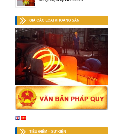
trong nhiệm kỳ 2017-2019
GIÁ CÁC LOẠI KHOÁNG SẢN
TIÊU ĐIỂM – SỰ KIỆN