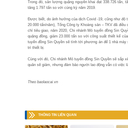
Trong đó, sản lượng quặng nguyên khai đạt 338.726 tấn, t
tăng 1.797 tấn so với cùng kỳ năm 2019.
Được biết, do ảnh hưởng của dịch Covid -19, cũng như độ 
20.000 tấn/năm), Tổng Công ty Khoáng sản – TKV đã điều c
chỉ tiêu giao, năm 2020, Chi nhánh Mỏ tuyển đồng Sin Quyền
quặng đồng, giảm 23.000 tấn so với công suất thiết kế c
tuyển đồng Sin Quyền sẽ tính tới phương án để 1 nhà máy sá
trì thiết bị.
Cùng với đó, Chi nhánh Mỏ tuyển đồng Sin Quyền sẽ sắp xế
quân sẽ giảm, nhưng đảm bảo người lao động vẫn có việc l
Theo baolaocai.vn
THÔNG TIN LIÊN QUAN