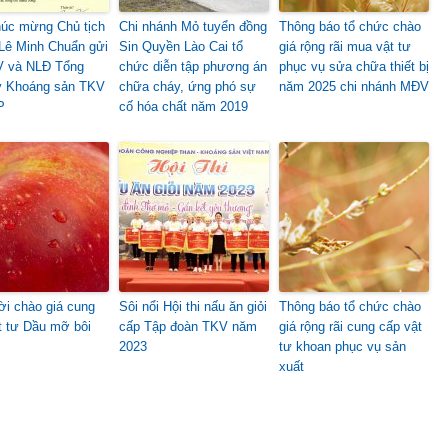
úc mừng Chủ tịch
Chi nhánh Mỏ tuyển đồng
Thông báo tổ chức chào
ê Minh Chuẩn gửi
Sin Quyền Lào Cai tổ
giá rộng rãi mua vật tư
 và NLĐ Tổng
chức diễn tập phương án
phục vụ sửa chữa thiết bị
y Khoáng sản TKV
chữa cháy, ứng phó sự
năm 2025 chi nhánh MĐV
P
cố hóa chất năm 2019
i chào giá cung
Sôi nổi Hội thi nấu ăn giỏi
Thông báo tổ chức chào
t tư Dầu mỡ bôi
cấp Tập đoàn TKV năm
giá rộng rãi cung cấp vật
2023
tư khoan phục vụ sản
xuất