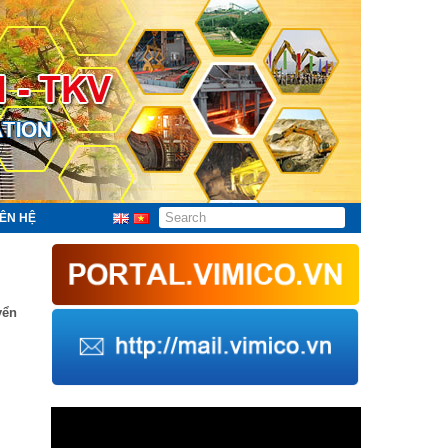
IÊN HỆ
yển
Trình
chơi
Video