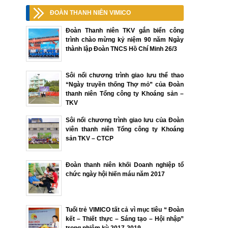
ĐOÀN THANH NIÊN VIMICO
Đoàn Thanh niên TKV gắn biển công
trình chào mừng kỷ niệm 90 năm Ngày
thành lập Đoàn TNCS Hồ Chí Minh 26/3
Sôi nổi chương trình giao lưu thể thao
“Ngày truyền thống Thợ mỏ” của Đoàn
thanh niên Tổng công ty Khoáng sản –
TKV
Sôi nổi chương trình giao lưu của Đoàn
viên thanh niên Tổng công ty Khoáng
sản TKV – CTCP
Đoàn thanh niên khối Doanh nghiệp tổ
chức ngày hội hiến máu năm 2017
Tuổi trẻ VIMICO tất cả vì mục tiêu “ Đoàn
kết – Thiết thực – Sáng tạo – Hội nhập”