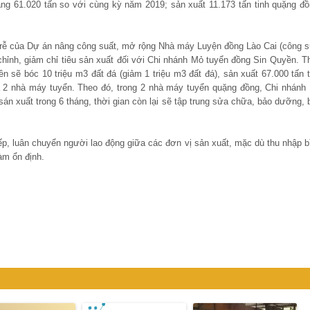
ăng 61.020 tấn so với cùng kỳ năm 2019; sản xuất 11.173 tấn tinh quặng đồ
trễ của Dự án nâng công suất, mở rộng Nhà máy Luyện đồng Lào Cai (công s
hỉnh, giảm chỉ tiêu sản xuất đối với Chi nhánh Mỏ tuyển đồng Sin Quyền. T
 sẽ bóc 10 triệu m3 đất đá (giảm 1 triệu m3 đất đá), sản xuất 67.000 tấn t
ủa 2 nhà máy tuyển. Theo đó, trong 2 nhà máy tuyển quặng đồng, Chi nhánh
n xuất trong 6 tháng, thời gian còn lại sẽ tập trung sửa chữa, bảo dưỡng, 
p, luân chuyển người lao động giữa các đơn vị sản xuất, mặc dù thu nhập b
àm ổn định.