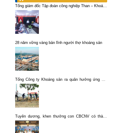
Tổng giám đốc Tập đoàn công nghiệp Than – Khoáng
sản Việt Nam tới thăm và làm việc tại Chi nhánh Mỏ
tuyển đồng Sin Quyền, Lào Cai – Vimico
28 năm vững vàng bản lĩnh người thợ khoáng sản
Tổng Công ty Khoáng sản ra quân hưởng ứng Tết
trồng cây
Tuyên dương, khen thưởng con CBCNV có thành
tích xuất sắc trong năm học 2022 – 2023