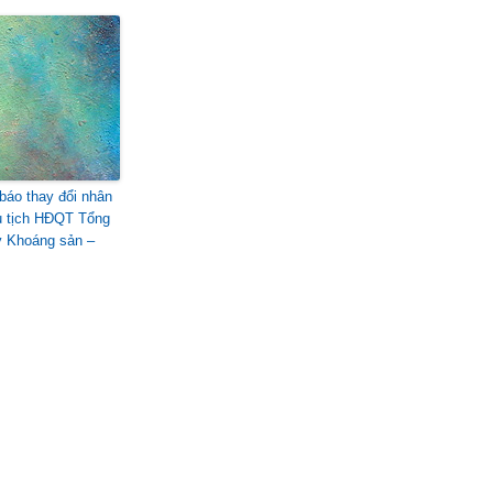
báo thay đổi nhân
 tịch HĐQT Tổng
y Khoáng sản –