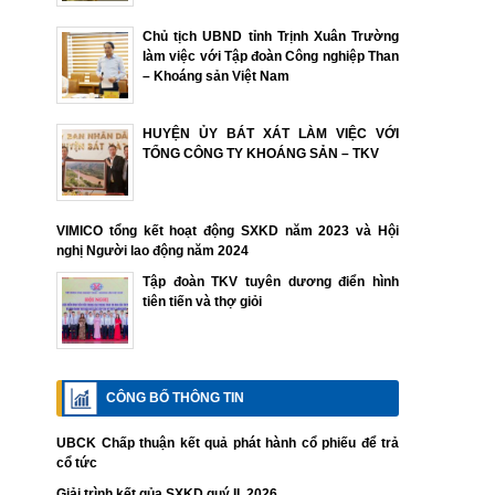
Chủ tịch UBND tỉnh Trịnh Xuân Trường
làm việc với Tập đoàn Công nghiệp Than
– Khoáng sản Việt Nam
HUYỆN ỦY BÁT XÁT LÀM VIỆC VỚI
TỔNG CÔNG TY KHOÁNG SẢN – TKV
VIMICO tổng kết hoạt động SXKD năm 2023 và Hội
nghị Người lao động năm 2024
Tập đoàn TKV tuyên dương điển hình
tiên tiến và thợ giỏi
CÔNG BỐ THÔNG TIN
UBCK Chấp thuận kết quả phát hành cổ phiếu để trả
cổ tức
Giải trình kết qủa SXKD quý II. 2026