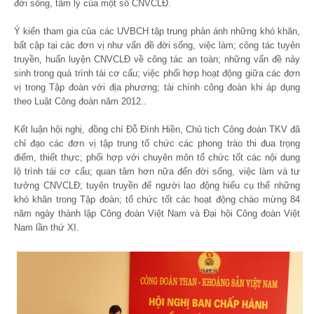
đời sống, tâm lý của một số CNVCLĐ.
Ý kiến tham gia của các UVBCH tập trung phản ánh những khó khăn,
bất cập tại các đơn vị như vấn đề đời sống, việc làm; công tác tuyên
truyền, huấn luyện CNVCLĐ về công tác an toàn; những vấn đề nảy
sinh trong quá trình tái cơ cấu; việc phối hợp hoạt động giữa các đơn
vị trong Tập đoàn với địa phương; tài chính công đoàn khi áp dụng
theo Luật Công đoàn năm 2012..
Kết luận hội nghị, đồng chí Đỗ Đình Hiền, Chủ tịch Công đoàn TKV đã
chỉ đạo các đơn vị tập trung tổ chức các phong trào thi đua trọng
điểm, thiết thực; phối hợp với chuyên môn tổ chức tốt các nội dung
lộ trình tái cơ cấu; quan tâm hơn nữa đến đời sống, việc làm và tư
tưởng CNVCLĐ; tuyên truyền để người lao động hiểu cụ thể những
khó khăn trong Tập đoàn; tổ chức tốt các hoạt động chào mừng 84
năm ngày thành lập Công đoàn Việt Nam và Đại hội Công đoàn Việt
Nam lần thứ XI.