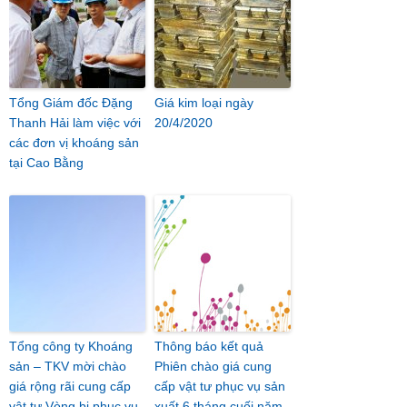
Tổng Giám đốc Đặng
Giá kim loại ngày
Thanh Hải làm việc với
20/4/2020
các đơn vị khoáng sản
tại Cao Bằng
Tổng công ty Khoáng
Thông báo kết quả
sản – TKV mời chào
Phiên chào giá cung
giá rộng rãi cung cấp
cấp vật tư phục vụ sản
vật tư Vòng bi phục vụ
xuất 6 tháng cuối năm