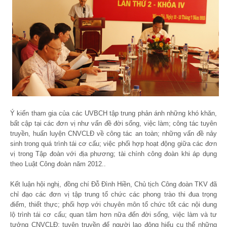
Ý kiến tham gia của các UVBCH tập trung phản ánh những khó khăn,
bất cập tại các đơn vị như vấn đề đời sống, việc làm; công tác tuyên
truyền, huấn luyện CNVCLĐ về công tác an toàn; những vấn đề nảy
sinh trong quá trình tái cơ cấu; việc phối hợp hoạt động giữa các đơn
vị trong Tập đoàn với địa phương; tài chính công đoàn khi áp dụng
theo Luật Công đoàn năm 2012..
Kết luận hội nghị, đồng chí Đỗ Đình Hiền, Chủ tịch Công đoàn TKV đã
chỉ đạo các đơn vị tập trung tổ chức các phong trào thi đua trọng
điểm, thiết thực; phối hợp với chuyên môn tổ chức tốt các nội dung
lộ trình tái cơ cấu; quan tâm hơn nữa đến đời sống, việc làm và tư
tưởng CNVCLĐ; tuyên truyền để người lao động hiểu cụ thể những