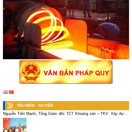
TIÊU ĐIỂM – SỰ KIỆN
Nguyễn Tiến Mạnh, Tổng Giám đốc TCT Khoáng sản – TKV: Xây dựng,
phát triển Tổng công ty Khoáng sản – Vinacomin giàu mạnh – thân thiện
– hài hòa