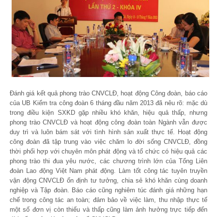
Đánh giá kết quả phong trào CNVCLĐ, hoạt động Công đoàn, báo cáo
của UB Kiểm tra công đoàn 6 tháng đầu năm 2013 đã nêu rõ: mặc dù
trong điều kiện SXKD gặp nhiều khó khăn, hiệu quả thấp, nhưng
phong trào CNVCLĐ và hoạt động công đoàn toàn Ngành vẫn được
duy trì và luôn bám sát với tình hình sản xuất thực tế. Hoạt động
công đoàn đã tập trung vào việc chăm lo đời sống CNVCLĐ, đồng
thời phối hợp với chuyên môn phát động và tổ chức có hiệu quả các
phong trào thi đua yêu nước, các chương trình lớn của Tổng Liên
đoàn Lao động Việt Nam phát động. Làm tốt công tác tuyên truyền
vận động CNVCLĐ ổn định tư tưởng, chia sẻ khó khăn cùng doanh
nghiệp và Tập đoàn. Báo cáo cũng nghiêm túc đánh giá những hạn
chế trong công tác an toàn; đảm bảo về việc làm, thu nhập thực tế
một số đơn vị còn thiếu và thấp cũng làm ảnh hưởng trực tiếp đến