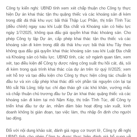
Công ty kiến nghị: UBND tỉnh xem xét chấp thuận cho Công ty thực
hiện Dự án khai thác tận thu quặng thiếc và các khoáng sản đi kèm
trong đất đá thải khu vực bãi thải Thập Lục Phần, thị trấn Tĩnh Túc
(điều chỉnh) ngay sau khi Luật Địa chất và Khoáng sản có hiệu lực
ngày 1/7/2025, không qua đấu giá quyền khai thác khoáng sản. Cho
phép Công ty lập Dự án, cấp phép khai thác tận thu thiếc và các
khoáng sản đi kèm trong đất đá thải khu vực bãi thải khu Tây theo
không qua đấu giá quyền khai thác khoáng sản sau khi Luật Địa chất
và Khoáng sản có hiệu lực. UBND tỉnh, các sở ngành quan tâm, xem
xét, tạo điều kiện để Công ty được nâng công suất thu hồi cát, đá, sỏi
đi kèm trong quá trình khai thác của dự án trên từ quý II/2025; xem
xét hỗ trợ và tạo điều kiện cho Công ty thực hiện công tác chuẩn bị
đầu tư và xin cấp phép khai thác đối với phần tài nguyên còn lại tại
Mỏ sắt Nà Lũng; tiếp tục chỉ đạo tháo gỡ các khó khăn, vướng mắc
và chấp thuận chủ trương đầu tư Dự án khai thác quặng thiếc và các
khoáng sản đi kèm tại mỏ Nậm Kép, thị trấn Tĩnh Túc, để Công ty
triển khai đầu tư dự án, nhằm đảm bảo hoạt động sản xuất, kinh
doanh không bị gián đoạn, tạo việc làm, thu nhập ổn định cho người
lao động.
Đối với nội dung khảo sát, đánh giá nguy cơ trượt lở, Công ty đề nghị
UBND tỉnh cho phép Công ty được thực hiện đánh giá bổ sung về