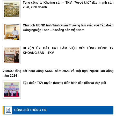
Tổng công ty Khoáng sản – TKV: “Vượt khó” đẩy mạnh sản
xuất, kinh doanh
Chủ tịch UBND tỉnh Trịnh Xuân Trường làm việc với Tập đoàn
Công nghiệp Than – Khoáng sản Việt Nam
HUYỆN ỦY BÁT XÁT LÀM VIỆC VỚI TỔNG CÔNG TY
KHOÁNG SẢN – TKV
VIMICO tổng kết hoạt động SXKD năm 2023 và Hội nghị Người lao động
năm 2024
Tập đoàn TKV tuyên dương điển hình tiên tiến và thợ giỏi
CÔNG BỐ THÔNG TIN