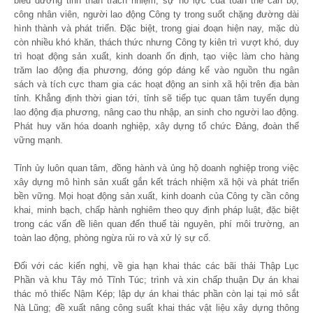
biểu dương tinh thần trách nhiệm, sự nỗ lực của toàn thể cán bộ,
công nhân viên, người lao động Công ty trong suốt chặng đường dài
hình thành và phát triển. Đặc biệt, trong giai đoạn hiện nay, mặc dù
còn nhiều khó khăn, thách thức nhưng Công ty kiên trì vượt khó, duy
trì hoạt động sản xuất, kinh doanh ổn định, tạo việc làm cho hàng
trăm lao động địa phương, đóng góp đáng kể vào nguồn thu ngân
sách và tích cực tham gia các hoạt động an sinh xã hội trên địa bàn
tỉnh. Khẳng định thời gian tới, tỉnh sẽ tiếp tục quan tâm tuyển dụng
lao động địa phương, nâng cao thu nhập, an sinh cho người lao động.
Phát huy văn hóa doanh nghiệp, xây dựng tổ chức Đảng, đoàn thể
vững mạnh.
Tỉnh ủy luôn quan tâm, đồng hành và ủng hộ doanh nghiệp trong việc
xây dựng mô hình sản xuất gắn kết trách nhiệm xã hội và phát triển
bền vững. Mọi hoạt động sản xuất, kinh doanh của Công ty cần công
khai, minh bạch, chấp hành nghiêm theo quy định pháp luật, đặc biệt
trong các vấn đề liên quan đến thuế tài nguyên, phí môi trường, an
toàn lao động, phòng ngừa rủi ro và xử lý sự cố.
Đối với các kiến nghị, về gia hạn khai thác các bãi thải Thập Lục
Phần và khu Tây mỏ Tĩnh Túc; trình và xin chấp thuận Dự án khai
thác mỏ thiếc Nậm Kép; lập dự án khai thác phần còn lại tại mỏ sắt
Nà Lũng; đề xuất nâng công suất khai thác vật liệu xây dựng thông