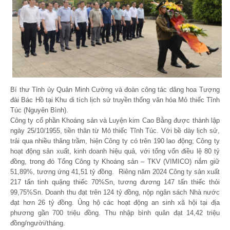
Bí thư Tỉnh ủy Quản Minh Cường và đoàn công tác dâng hoa Tượng
đài Bác Hồ tại Khu di tích lịch sử truyền thống văn hóa Mỏ thiếc Tĩnh
Túc (Nguyên Bình).
Công ty cổ phần Khoáng sản và Luyện kim Cao Bằng được thành lập
ngày 25/10/1955, tiền thân từ Mỏ thiếc Tĩnh Túc. Với bề dày lịch sử,
trải qua nhiều thăng trầm, hiện Công ty có trên 190 lao động; Công ty
hoạt động sản xuất, kinh doanh hiệu quả, với tổng vốn điều lệ 80 tỷ
đồng, trong đó Tổng Công ty Khoáng sản – TKV (VIMICO) nắm giữ
51,89%, tương ứng 41,51 tỷ đồng. Riêng năm 2024 Công ty sản xuất
217 tấn tinh quặng thiếc 70%Sn, tương đương 147 tấn thiếc thỏi
99,75%Sn. Doanh thu đạt trên 124 tỷ đồng, nộp ngân sách Nhà nước
đạt hơn 26 tỷ đồng. Ủng hộ các hoạt động an sinh xã hội tại địa
phương gần 700 triệu đồng. Thu nhập bình quân đạt 14,42 triệu
đồng/người/tháng.