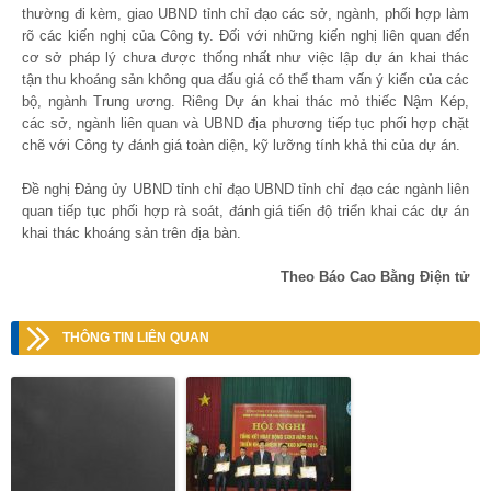
thường đi kèm, giao UBND tỉnh chỉ đạo các sở, ngành, phối hợp làm
rõ các kiến nghị của Công ty. Đối với những kiến nghị liên quan đến
cơ sở pháp lý chưa được thống nhất như việc lập dự án khai thác
tận thu khoáng sản không qua đấu giá có thể tham vấn ý kiến của các
bộ, ngành Trung ương. Riêng Dự án khai thác mỏ thiếc Nậm Kép,
các sở, ngành liên quan và UBND địa phương tiếp tục phối hợp chặt
chẽ với Công ty đánh giá toàn diện, kỹ lưỡng tính khả thi của dự án.
Đề nghị Đảng ủy UBND tỉnh chỉ đạo UBND tỉnh chỉ đạo các ngành liên
quan tiếp tục phối hợp rà soát, đánh giá tiến độ triển khai các dự án
khai thác khoáng sản trên địa bàn.
Theo Báo Cao Bằng Điện tử
THÔNG TIN LIÊN QUAN