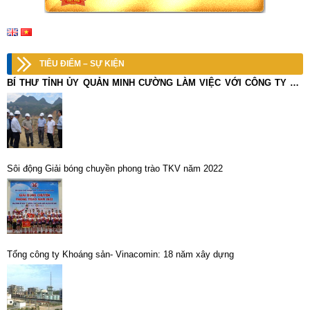
TIÊU ĐIỂM – SỰ KIỆN
BÍ THƯ TỈNH ỦY QUẢN MINH CƯỜNG LÀM VIỆC VỚI CÔNG TY CỔ
PHẦN KHOÁNG SẢN VÀ LUYỆN KIM CAO BẰNG
Sôi động Giải bóng chuyền phong trào TKV năm 2022
Tổng công ty Khoáng sản- Vinacomin: 18 năm xây dựng