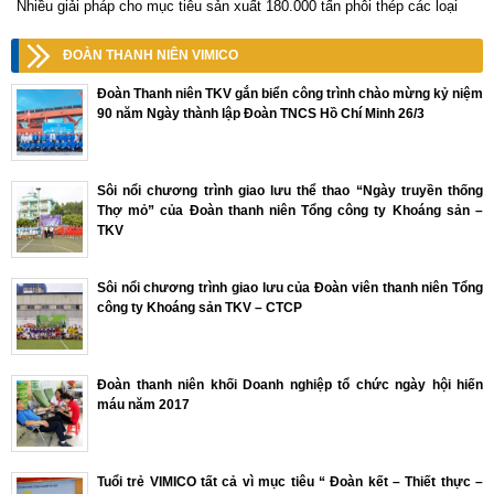
Nhiều giải pháp cho mục tiêu sản xuất 180.000 tấn phôi thép các loại
ĐOÀN THANH NIÊN VIMICO
Đoàn Thanh niên TKV gắn biển công trình chào mừng kỷ niệm
90 năm Ngày thành lập Đoàn TNCS Hồ Chí Minh 26/3
Sôi nổi chương trình giao lưu thể thao “Ngày truyền thống
Thợ mỏ” của Đoàn thanh niên Tổng công ty Khoáng sản –
TKV
Sôi nổi chương trình giao lưu của Đoàn viên thanh niên Tổng
công ty Khoáng sản TKV – CTCP
Đoàn thanh niên khối Doanh nghiệp tổ chức ngày hội hiến
máu năm 2017
Tuổi trẻ VIMICO tất cả vì mục tiêu “ Đoàn kết – Thiết thực –