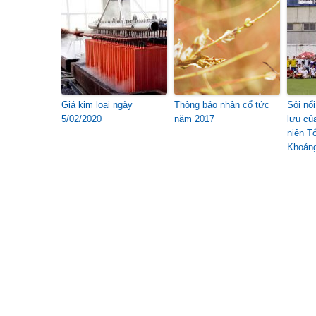
Giá kim loại ngày
Thông báo nhận cổ tức
Sôi nổ
5/02/2020
năm 2017
lưu củ
niên T
Khoán