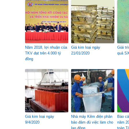
Năm 2018, lợi nhuận của
Giá kim loại ngày
Giải tr
TKV đạt trên 4.000 tỷ
21/01/2020
quả SX
đồng
Giá kim loại ngày
Nhà máy Kẽm điện phân
Báo cá
9/4/2020
bảo đảm đủ việc làm cho
năm 20
lao động
toàn T