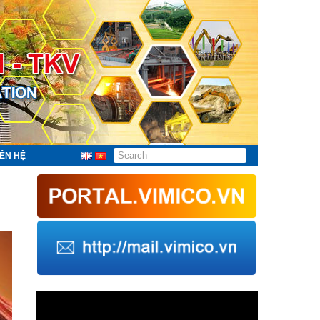
IÊN HỆ
Trình
chơi
Video