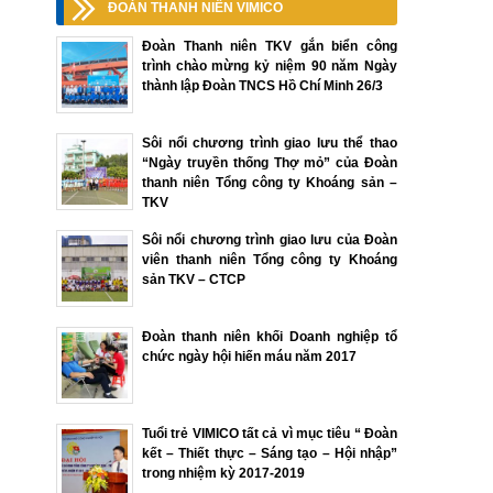
ĐOÀN THANH NIÊN VIMICO
Đoàn Thanh niên TKV gắn biển công
trình chào mừng kỷ niệm 90 năm Ngày
thành lập Đoàn TNCS Hồ Chí Minh 26/3
Sôi nổi chương trình giao lưu thể thao
“Ngày truyền thống Thợ mỏ” của Đoàn
thanh niên Tổng công ty Khoáng sản –
TKV
Sôi nổi chương trình giao lưu của Đoàn
viên thanh niên Tổng công ty Khoáng
sản TKV – CTCP
Đoàn thanh niên khối Doanh nghiệp tổ
chức ngày hội hiến máu năm 2017
Tuổi trẻ VIMICO tất cả vì mục tiêu “ Đoàn
kết – Thiết thực – Sáng tạo – Hội nhập”
trong nhiệm kỳ 2017-2019