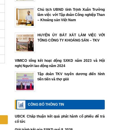
Chủ tịch UBND tỉnh Trịnh Xuân Trường
làm việc với Tập đoàn Công nghiệp Than
– Khoáng sản Việt Nam
HUYỆN ỦY BÁT XÁT LÀM VIỆC VỚI
TỔNG CÔNG TY KHOÁNG SẢN – TKV
VIMICO tổng kết hoạt động SXKD năm 2023 và Hội
nghị Người lao động năm 2024
Tập đoàn TKV tuyên dương điển hình
tiên tiến và thợ giỏi
CÔNG BỐ THÔNG TIN
UBCK Chấp thuận kết quả phát hành cổ phiếu để trả
cổ tức
Giải trình kết qủa SXKD quý II. 2026