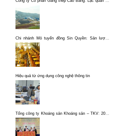
Công ty Cổ phần Gang thép Cao Bằng: Lạc quan về
thị trường thép
Chi nhánh Mỏ tuyển đồng Sin Quyền: Sản lượng
khai thác và tuyển quặng tăng
Hiệu quả từ ứng dụng công nghệ thông tin
Tổng công ty Khoáng sản Khoáng sản – TKV: 2020
vượt khó thành công để vững bước vào năm 2021