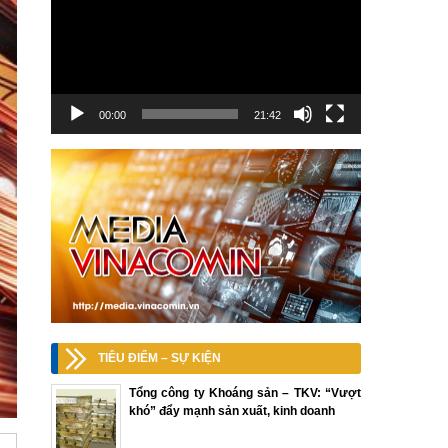
00:00
21:42
TIÊU ĐIỂM – SỰ KIỆN
Tổng công ty Khoáng sản – TKV: “Vượt
khó” đẩy mạnh sản xuất, kinh doanh