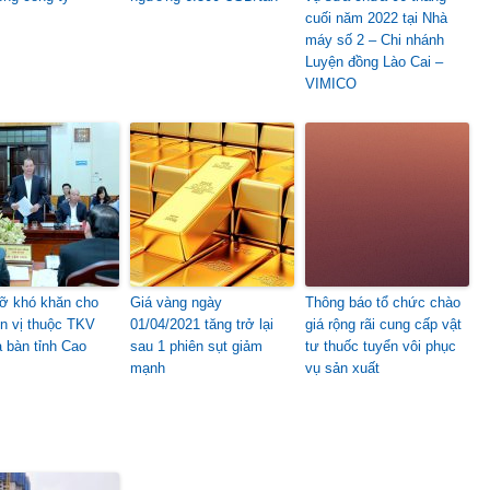
cuối năm 2022 tại Nhà
máy số 2 – Chi nhánh
Luyện đồng Lào Cai –
VIMICO
ỡ khó khăn cho
Giá vàng ngày
Thông báo tổ chức chào
n vị thuộc TKV
01/04/2021 tăng trở lại
giá rộng rãi cung cấp vật
a bàn tỉnh Cao
sau 1 phiên sụt giảm
tư thuốc tuyển vôi phục
mạnh
vụ sản xuất