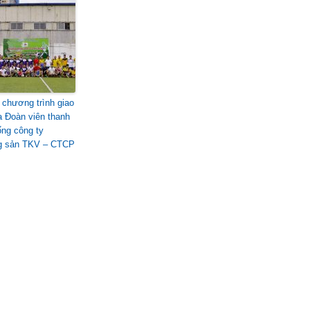
i chương trình giao
a Đoàn viên thanh
ổng công ty
g sản TKV – CTCP