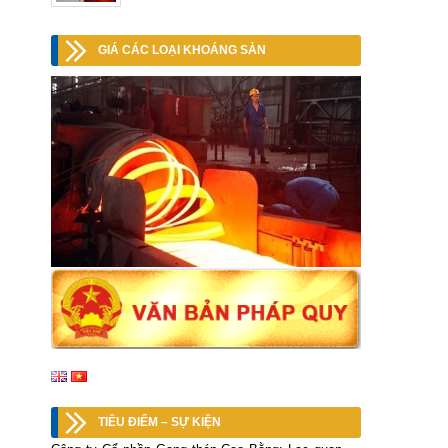
GIÁ CÁC LOẠI KHOÁNG SẢN
TIÊU ĐIỂM – SỰ KIỆN