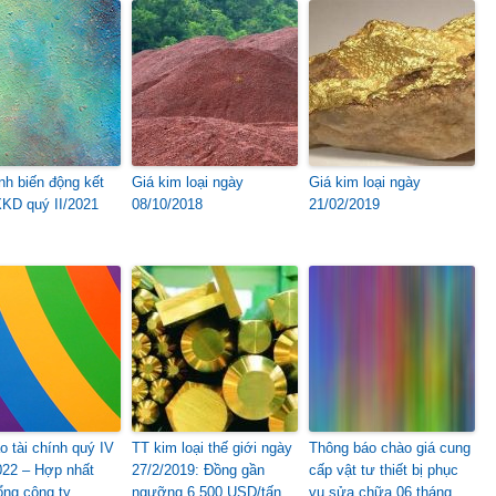
ình biến động kết
Giá kim loại ngày
Giá kim loại ngày
KD quý II/2021
08/10/2018
21/02/2019
o tài chính quý IV
TT kim loại thế giới ngày
Thông báo chào giá cung
22 – Hợp nhất
27/2/2019: Đồng gần
cấp vật tư thiết bị phục
ổng công ty
ngưỡng 6.500 USD/tấn
vụ sửa chữa 06 tháng