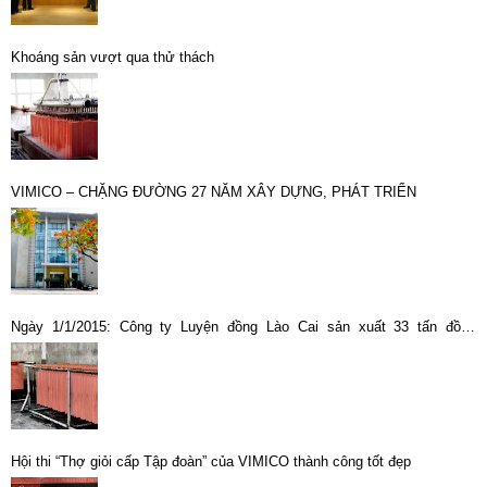
Khoáng sản vượt qua thử thách
VIMICO – CHẶNG ĐƯỜNG 27 NĂM XÂY DỰNG, PHÁT TRIỂN
Ngày 1/1/2015: Công ty Luyện đồng Lào Cai sản xuất 33 tấn đồng
thương phẩm
Hội thi “Thợ giỏi cấp Tập đoàn” của VIMICO thành công tốt đẹp