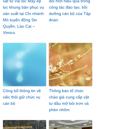
vật tư Vải lọc Máy ép
đổi mới hiệu quả trong
lọc khung bản phục vụ
công tác đào tạo, bồi
sản xuất tại Chi nhánh
dưỡng cán bộ của Tập
Mỏ tuyển đồng Sin
đoàn
Quyền, Lào Cai –
Vimico.
Công bố thông tin về
Thông báo tổ chức
việc thôi giữ chức vụ
chào giá cung cấp vật
cán bộ
tư dầu mỡ bôi trơn và
phèn nhôm