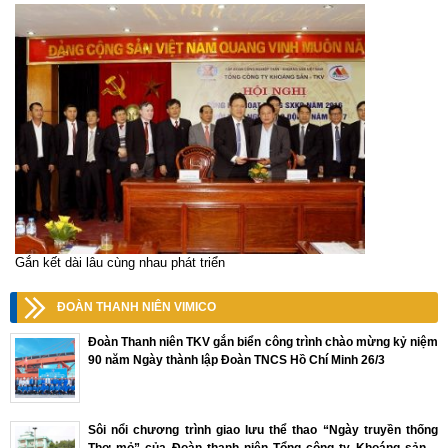
Gắn kết dài lâu cùng nhau phát triển
ĐOÀN THANH NIÊN VIMICO
Đoàn Thanh niên TKV gắn biển công trình chào mừng kỷ niệm
90 năm Ngày thành lập Đoàn TNCS Hồ Chí Minh 26/3
Sôi nổi chương trình giao lưu thể thao “Ngày truyền thống
Thợ mỏ” của Đoàn thanh niên Tổng công ty Khoáng sản –