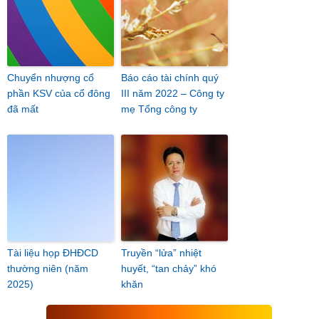
Chuyển nhượng cổ
Báo cáo tài chính quý
phần KSV của cổ đông
III năm 2022 – Công ty
đã mất
mẹ Tổng công ty
Tài liệu họp ĐHĐCD
Truyền “lửa” nhiệt
thường niên (năm
huyết, “tan chảy” khó
2025)
khăn