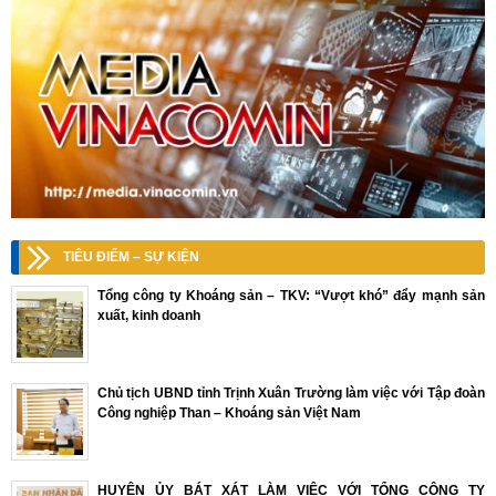
TIÊU ĐIỂM – SỰ KIỆN
Tổng công ty Khoáng sản – TKV: “Vượt khó” đẩy mạnh sản
xuất, kinh doanh
Chủ tịch UBND tỉnh Trịnh Xuân Trường làm việc với Tập đoàn
Công nghiệp Than – Khoáng sản Việt Nam
HUYỆN ỦY BÁT XÁT LÀM VIỆC VỚI TỔNG CÔNG TY