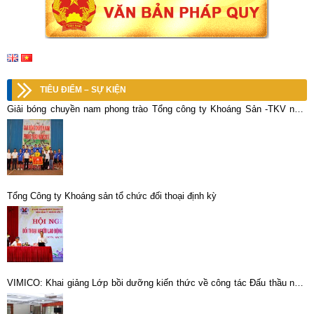
TIÊU ĐIỂM – SỰ KIỆN
Giải bóng chuyền nam phong trào Tổng công ty Khoáng Sản -TKV năm
2017, đội Công ty CP KLM Thái Nguyên – Vimico đã đoạt giải nhất.
Tổng Công ty Khoáng sản tổ chức đối thoại định kỳ
VIMICO: Khai giảng Lớp bồi dưỡng kiến thức về công tác Đấu thầu năm
2025