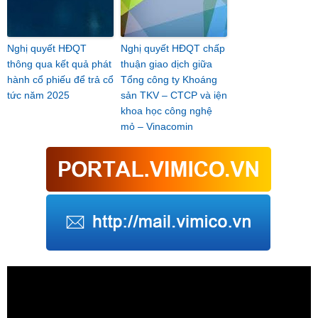
Nghị quyết HĐQT
Nghị quyết HĐQT chấp
thông qua kết quả phát
thuận giao dịch giữa
hành cổ phiếu để trả cổ
Tổng công ty Khoáng
tức năm 2025
sản TKV – CTCP và iện
khoa học công nghệ
mỏ – Vinacomin
Trình
chơi
Video