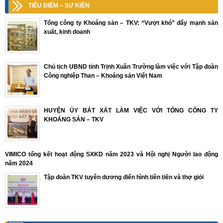
TIÊU ĐIỂM – SỰ KIỆN
Tổng công ty Khoáng sản – TKV: “Vượt khó” đẩy mạnh sản
xuất, kinh doanh
Chủ tịch UBND tỉnh Trịnh Xuân Trường làm việc với Tập đoàn
Công nghiệp Than – Khoáng sản Việt Nam
HUYỆN ỦY BÁT XÁT LÀM VIỆC VỚI TỔNG CÔNG TY
KHOÁNG SẢN – TKV
VIMICO tổng kết hoạt động SXKD năm 2023 và Hội nghị Người lao động
năm 2024
Tập đoàn TKV tuyên dương điển hình tiên tiến và thợ giỏi