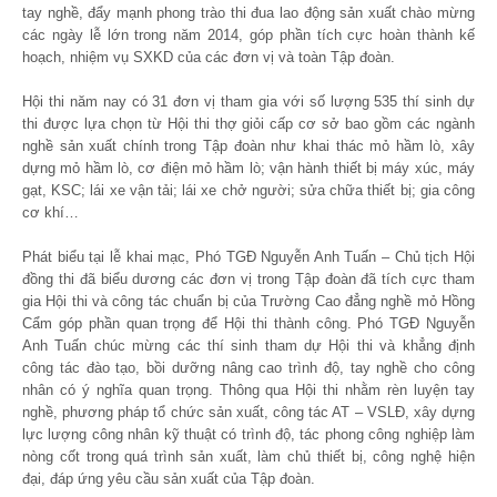
tay nghề, đẩy mạnh phong trào thi đua lao động sản xuất chào mừng
các ngày lễ lớn trong năm 2014, góp phần tích cực hoàn thành kế
hoạch, nhiệm vụ SXKD của các đơn vị và toàn Tập đoàn.
Hội thi năm nay có 31 đơn vị tham gia với số lượng 535 thí sinh dự
thi được lựa chọn từ Hội thi thợ giỏi cấp cơ sở bao gồm các ngành
nghề sản xuất chính trong Tập đoàn như khai thác mỏ hầm lò, xây
dựng mỏ hầm lò, cơ điện mỏ hầm lò; vận hành thiết bị máy xúc, máy
gạt, KSC; lái xe vận tải; lái xe chở người; sửa chữa thiết bị; gia công
cơ khí…
Phát biểu tại lễ khai mạc, Phó TGĐ Nguyễn Anh Tuấn – Chủ tịch Hội
đồng thi đã biểu dương các đơn vị trong Tập đoàn đã tích cực tham
gia Hội thi và công tác chuẩn bị của Trường Cao đẳng nghề mỏ Hồng
Cẩm góp phần quan trọng để Hội thi thành công. Phó TGĐ Nguyễn
Anh Tuấn chúc mừng các thí sinh tham dự Hội thi và khẳng định
công tác đào tạo, bồi dưỡng nâng cao trình độ, tay nghề cho công
nhân có ý nghĩa quan trọng. Thông qua Hội thi nhằm rèn luyện tay
nghề, phương pháp tổ chức sản xuất, công tác AT – VSLĐ, xây dựng
lực lượng công nhân kỹ thuật có trình độ, tác phong công nghiệp làm
nòng cốt trong quá trình sản xuất, làm chủ thiết bị, công nghệ hiện
đại, đáp ứng yêu cầu sản xuất của Tập đoàn.