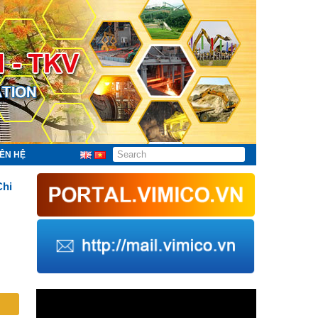
IÊN HỆ
Chi
Trình
chơi
Video