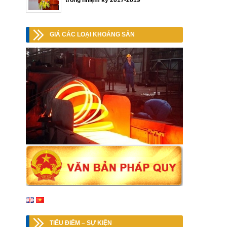
trong nhiệm kỳ 2017-2019
GIÁ CÁC LOẠI KHOÁNG SẢN
TIÊU ĐIỂM – SỰ KIỆN