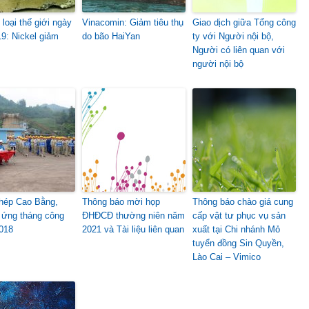
loại thế giới ngày
Vinacomin: Giảm tiêu thụ
Giao dịch giữa Tổng công
19: Nickel giảm
do bão HaiYan
ty với Người nội bộ,
Người có liên quan với
người nội bộ
hép Cao Bằng,
Thông báo mời họp
Thông báo chào giá cung
ứng tháng công
ĐHĐCĐ thường niên năm
cấp vật tư phục vụ sản
018
2021 và Tài liệu liên quan
xuất tại Chi nhánh Mỏ
tuyển đồng Sin Quyền,
Lào Cai – Vimico