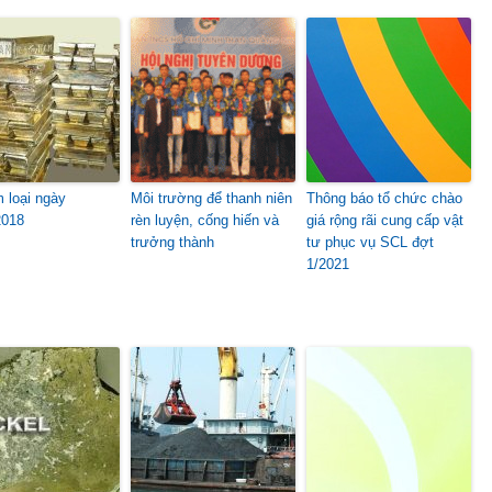
m loại ngày
Môi trường để thanh niên
Thông báo tổ chức chào
2018
rèn luyện, cống hiến và
giá rộng rãi cung cấp vật
trưởng thành
tư phục vụ SCL đợt
1/2021