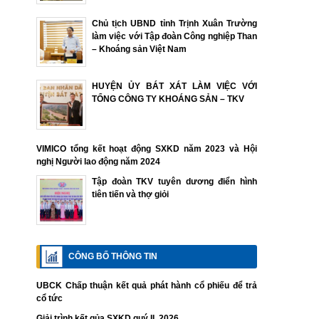
Chủ tịch UBND tỉnh Trịnh Xuân Trường
làm việc với Tập đoàn Công nghiệp Than
– Khoáng sản Việt Nam
HUYỆN ỦY BÁT XÁT LÀM VIỆC VỚI
TỔNG CÔNG TY KHOÁNG SẢN – TKV
VIMICO tổng kết hoạt động SXKD năm 2023 và Hội
nghị Người lao động năm 2024
Tập đoàn TKV tuyên dương điển hình
tiên tiến và thợ giỏi
CÔNG BỐ THÔNG TIN
UBCK Chấp thuận kết quả phát hành cổ phiếu để trả
cổ tức
Giải trình kết qủa SXKD quý II. 2026