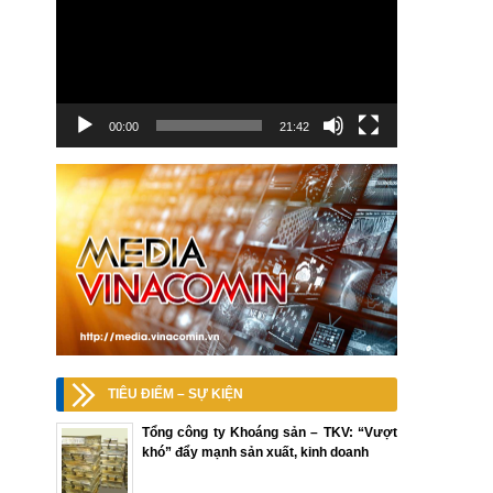
00:00
21:42
TIÊU ĐIỂM – SỰ KIỆN
Tổng công ty Khoáng sản – TKV: “Vượt
khó” đẩy mạnh sản xuất, kinh doanh