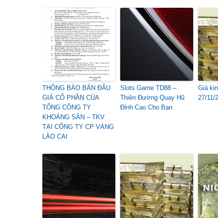
THÔNG BÁO BÁN ĐẤU
Slots Game TD88 –
Giá ki
GIÁ CỔ PHẦN CỦA
Thiên Đường Quay Hũ
27/11/
TỔNG CÔNG TY
Đỉnh Cao Cho Bạn
KHOÁNG SẢN – TKV
TẠI CÔNG TY CP VÀNG
LÀO CAI