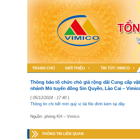
TRANG CHỦ
GIỚI THIỆU
TIN TỨC VIMICO
Thông báo tổ chức chò giá rộng dãi Cung cấp vật
nhánh Mỏ tuyển đồng Sin Quyền, Lào Cai – Vimic
( 05/12/2024 - 17:40
)
Thông tin chi tiết mời quý vị tải file đính kèm tại đây
Nguồn: phòng KH – Vimico
THÔNG TIN LIÊN QUAN