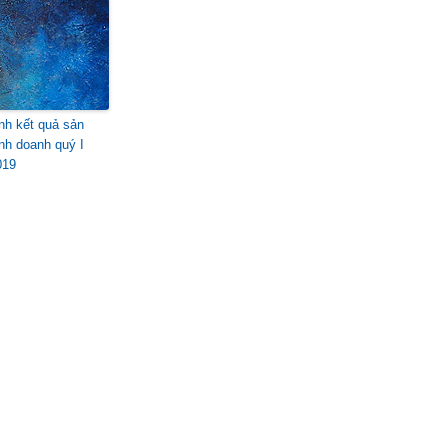
ình kết quả sản
inh doanh quý I
019