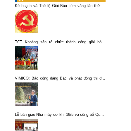
Kế hoạch và Thể lệ Giải Búa liềm vàng lần thứ IX
năm 2024
TCT Khoáng sản tổ chức thành công giải bóng
chuyền nam, nữ phong trào năm 2014
VIMICO: Báo công dâng Bác và phát động thi đua
năm 2026
Lễ bàn giao Nhà máy cơ khí 19/5 và công bố Quyết
định thành lập Xưởng cơ khí 19/5