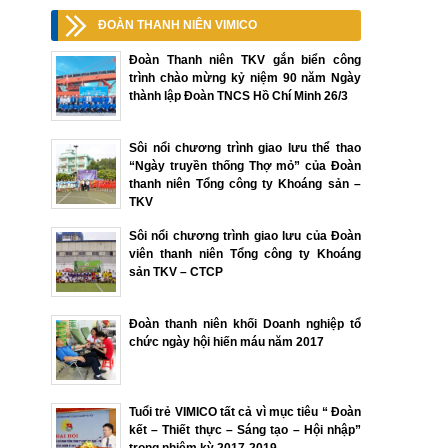
ĐOÀN THANH NIÊN VIMICO
Đoàn Thanh niên TKV gắn biển công
trình chào mừng kỷ niệm 90 năm Ngày
thành lập Đoàn TNCS Hồ Chí Minh 26/3
Sôi nổi chương trình giao lưu thể thao
“Ngày truyền thống Thợ mỏ” của Đoàn
thanh niên Tổng công ty Khoáng sản –
TKV
Sôi nổi chương trình giao lưu của Đoàn
viên thanh niên Tổng công ty Khoáng
sản TKV – CTCP
Đoàn thanh niên khối Doanh nghiệp tổ
chức ngày hội hiến máu năm 2017
Tuổi trẻ VIMICO tất cả vì mục tiêu “ Đoàn
kết – Thiết thực – Sáng tạo – Hội nhập”