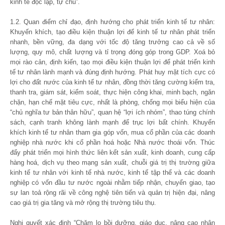
kinh tế độc lập, tự chủ”.
1.2. Quan điểm chỉ đạo, định hướng cho phát triển kinh tế tư nhân:
Khuyến khích, tạo điều kiện thuận lợi để kinh tế tư nhân phát triển
nhanh, bền vững, đa dạng với tốc độ tăng trưởng cao cả về số
lượng, quy mô, chất lượng và tỉ trọng đóng góp trong GDP. Xoá bỏ
mọi rào cản, định kiến, tạo mọi điều kiện thuận lợi để phát triển kinh
tế tư nhân lành mạnh và đúng định hướng. Phát huy mặt tích cực có
lợi cho đất nước của kinh tế tư nhân, đồng thời tăng cường kiểm tra,
thanh tra, giám sát, kiểm soát, thực hiện công khai, minh bạch, ngăn
chặn, hạn chế mặt tiêu cực, nhất là phòng, chống mọi biểu hiện của
“chủ nghĩa tư bản thân hữu”, quan hệ “lợi ích nhóm”, thao túng chính
sách, cạnh tranh không lành mạnh để trục lợi bất chính. Khuyến
khích kinh tế tư nhân tham gia góp vốn, mua cổ phần của các doanh
nghiệp nhà nước khi cổ phần hoá hoặc Nhà nước thoái vốn. Thúc
đẩy phát triển mọi hình thức liên kết sản xuất, kinh doanh, cung cấp
hàng hoá, dịch vụ theo mạng sản xuất, chuỗi giá trị thị trường giữa
kinh tế tư nhân với kinh tế nhà nước, kinh tế tập thể và các doanh
nghiệp có vốn đầu tư nước ngoài nhằm tiếp nhận, chuyển giao, tạo
sự lan toả rộng rãi về công nghệ tiên tiến và quản trị hiện đại, nâng
cao giá trị gia tăng và mở rộng thị trường tiêu thụ.
Nghị quyết xác định “Chăm lo bồi dưỡng, giáo dục, nâng cao nhận