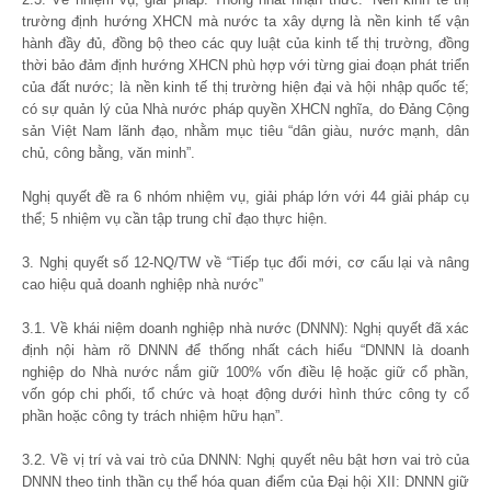
trường định hướng XHCN mà nước ta xây dựng là nền kinh tế vận
hành đầy đủ, đồng bộ theo các quy luật của kinh tế thị trường, đồng
thời bảo đảm định hướng XHCN phù hợp với từng giai đoạn phát triển
của đất nước; là nền kinh tế thị trường hiện đại và hội nhập quốc tế;
có sự quản lý của Nhà nước pháp quyền XHCN nghĩa, do Đảng Cộng
sản Việt Nam lãnh đạo, nhằm mục tiêu “dân giàu, nước mạnh, dân
chủ, công bằng, văn minh”.
Nghị quyết đề ra 6 nhóm nhiệm vụ, giải pháp lớn với 44 giải pháp cụ
thể; 5 nhiệm vụ cần tập trung chỉ đạo thực hiện.
3. Nghị quyết số 12-NQ/TW về “Tiếp tục đổi mới, cơ cấu lại và nâng
cao hiệu quả doanh nghiệp nhà nước”
3.1. Về khái niệm doanh nghiệp nhà nước (DNNN): Nghị quyết đã xác
định nội hàm rõ DNNN để thống nhất cách hiểu “DNNN là doanh
nghiệp do Nhà nước nắm giữ 100% vốn điều lệ hoặc giữ cổ phần,
vốn góp chi phối, tổ chức và hoạt động dưới hình thức công ty cổ
phần hoặc công ty trách nhiệm hữu hạn”.
3.2. Về vị trí và vai trò của DNNN: Nghị quyết nêu bật hơn vai trò của
DNNN theo tinh thần cụ thể hóa quan điểm của Đại hội XII: DNNN giữ