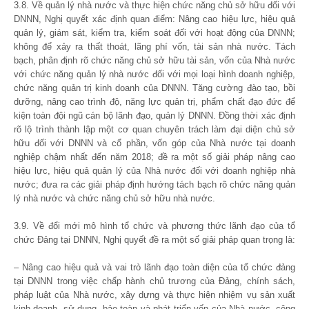
3.8. Về quản lý nhà nước và thực hiện chức năng chủ sở hữu đối với
DNNN, Nghị quyết xác định quan điểm: Nâng cao hiệu lực, hiệu quả
quản lý, giám sát, kiểm tra, kiểm soát đối với hoạt động của DNNN;
không để xảy ra thất thoát, lãng phí vốn, tài sản nhà nước. Tách
bạch, phân định rõ chức năng chủ sở hữu tài sản, vốn của Nhà nước
với chức năng quản lý nhà nước đối với mọi loại hình doanh nghiệp,
chức năng quản trị kinh doanh của DNNN. Tăng cường đào tạo, bồi
dưỡng, nâng cao trình độ, năng lực quản trị, phẩm chất đạo đức để
kiện toàn đội ngũ cán bộ lãnh đạo, quản lý DNNN. Đồng thời xác định
rõ lộ trình thành lập một cơ quan chuyên trách làm đại diện chủ sở
hữu đối với DNNN và cổ phần, vốn góp của Nhà nước tại doanh
nghiệp chậm nhất đến năm 2018; đề ra một số giải pháp nâng cao
hiệu lực, hiệu quả quản lý của Nhà nước đối với doanh nghiệp nhà
nước; đưa ra các giải pháp định hướng tách bạch rõ chức năng quản
lý nhà nước và chức năng chủ sở hữu nhà nước.
3.9. Về đổi mới mô hình tổ chức và phương thức lãnh đạo của tổ
chức Đảng tại DNNN, Nghị quyết đề ra một số giải pháp quan trọng là:
– Nâng cao hiệu quả và vai trò lãnh đạo toàn diện của tổ chức đảng
tại DNNN trong việc chấp hành chủ trương của Đảng, chính sách,
pháp luật của Nhà nước, xây dựng và thực hiện nhiệm vụ sản xuất
kinh doanh, sử dụng, bảo toàn và phát triển vốn của Nhà nước, công