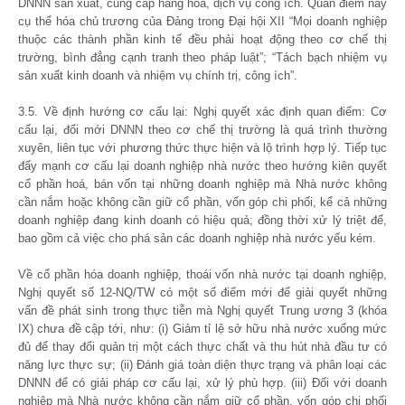
DNNN sản xuất, cung cấp hàng hoá, dịch vụ công ích. Quan điểm này
cụ thể hóa chủ trương của Đảng trong Đại hội XII “Mọi doanh nghiệp
thuộc các thành phần kinh tế đều phải hoạt động theo cơ chế thị
trường, bình đẳng cạnh tranh theo pháp luật”; “Tách bạch nhiệm vụ
sản xuất kinh doanh và nhiệm vụ chính trị, công ích”.
3.5. Về định hướng cơ cấu lại: Nghị quyết xác định quan điểm: Cơ
cấu lại, đổi mới DNNN theo cơ chế thị trường là quá trình thường
xuyên, liên tục với phương thức thực hiện và lộ trình hợp lý. Tiếp tục
đẩy mạnh cơ cấu lại doanh nghiệp nhà nước theo hướng kiên quyết
cổ phần hoá, bán vốn tại những doanh nghiệp mà Nhà nước không
cần nắm hoặc không cần giữ cổ phần, vốn góp chi phối, kể cả những
doanh nghiệp đang kinh doanh có hiệu quả; đồng thời xử lý triệt để,
bao gồm cả việc cho phá sản các doanh nghiệp nhà nước yếu kém.
Về cổ phần hóa doanh nghiệp, thoái vốn nhà nước tại doanh nghiệp,
Nghị quyết số 12-NQ/TW có một số điểm mới để giải quyết những
vấn đề phát sinh trong thực tiễn mà Nghị quyết Trung ương 3 (khóa
IX) chưa đề cập tới, như: (i) Giảm tỉ lệ sở hữu nhà nước xuống mức
đủ để thay đổi quản trị một cách thực chất và thu hút nhà đầu tư có
năng lực thực sự; (ii) Đánh giá toàn diện thực trạng và phân loại các
DNNN để có giải pháp cơ cấu lại, xử lý phù hợp. (iii) Đối với doanh
nghiệp mà Nhà nước không cần nắm giữ cổ phần, vốn góp chi phối