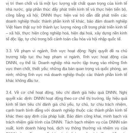
vị trí then chốt và là một lực lượng vật chất quan trọng của kinh tế
nhà nước, góp phần thúc đẩy phát triển kinh tế và thực hiện tiến bộ,
công bằng xã hội; DNNN thực hiện vai trò dẫn dắt phát triển các
doanh nghiệp thuộc thành phần kinh tế khác, bảo đảm doanh nghiệp
Việt Nam thật sự trở thành lực lượng nòng cốt trong phát triển kinh tế
– xã hội, thực hiện công nghiệp hoá, hiện đại hoá, xây dựng nền kinh
tế độc lập, tự chủ trong bối cảnh toàn cầu hóa và hội nhập quốc tế.
3.3. Về phạm vi ngành, lĩnh vực hoạt động: Nghị quyết đề ra chủ
trương tiếp tục thu hẹp phạm vi ngành, lĩnh vực hoạt động của
DNNN, cụ thể là: Doanh nghiệp nhà nước tập trung vào những lĩnh
vực then chốt, thiết yếu; những địa bàn quan trọng và quốc phòng, an
ninh; những lĩnh vực mà doanh nghiệp thuộc các thành phần kinh tế
khác không đầu tư.
3.4. Về cơ chế hoạt động, tiêu chí đánh giá hiệu quả DNNN, Nghị
quyết xác định: DNNN hoạt động theo cơ chế thị trường, lấy hiệu quả
kinh tế làm tiêu chí đánh giá chủ yếu, tự chủ, tự chịu trách nhiệm,
cạnh tranh bình đẳng với doanh nghiệp thuộc các thành phần kinh tế
khác theo quy định của pháp luật. Bảo đảm công khai, minh bạch và
trách nhiệm giải trình của DNNN. Tách bạch nhiệm vụ của DNNN sản
xuất, kinh doanh hàng hoá, dịch vụ thông thường và nhiệm vụ của