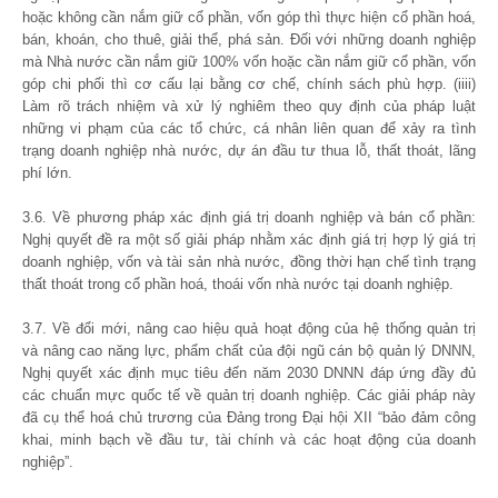
hoặc không cần nắm giữ cổ phần, vốn góp thì thực hiện cổ phần hoá,
bán, khoán, cho thuê, giải thể, phá sản. Đối với những doanh nghiệp
mà Nhà nước cần nắm giữ 100% vốn hoặc cần nắm giữ cổ phần, vốn
góp chi phối thì cơ cấu lại bằng cơ chế, chính sách phù hợp. (iiii)
Làm rõ trách nhiệm và xử lý nghiêm theo quy định của pháp luật
những vi phạm của các tổ chức, cá nhân liên quan để xảy ra tình
trạng doanh nghiệp nhà nước, dự án đầu tư thua lỗ, thất thoát, lãng
phí lớn.
3.6. Về phương pháp xác định giá trị doanh nghiệp và bán cổ phần:
Nghị quyết đề ra một số giải pháp nhằm xác định giá trị hợp lý giá trị
doanh nghiệp, vốn và tài sản nhà nước, đồng thời hạn chế tình trạng
thất thoát trong cổ phần hoá, thoái vốn nhà nước tại doanh nghiệp.
3.7. Về đổi mới, nâng cao hiệu quả hoạt động của hệ thống quản trị
và nâng cao năng lực, phẩm chất của đội ngũ cán bộ quản lý DNNN,
Nghị quyết xác định mục tiêu đến năm 2030 DNNN đáp ứng đầy đủ
các chuẩn mực quốc tế về quản trị doanh nghiệp. Các giải pháp này
đã cụ thể hoá chủ trương của Đảng trong Đại hội XII “bảo đảm công
khai, minh bạch về đầu tư, tài chính và các hoạt động của doanh
nghiệp”.