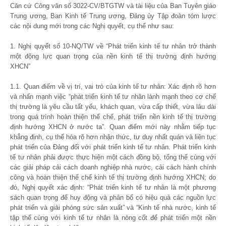
Căn cứ Công văn số 3022-CV/BTGTW và tài liệu của Ban Tuyên giáo
Trung ương, Ban Kinh tế Trung ương, Đảng ủy Tập đoàn tóm lược
các nội dung mới trong các Nghị quyết, cụ thể như sau:
1. Nghị quyết số 10-NQ/TW về “Phát triển kinh tế tư nhân trở thành
một động lực quan trọng của nền kinh tế thị trường định hướng
XHCN”
1.1. Quan điểm về vị trí, vai trò của kinh tế tư nhân: Xác định rõ hơn
và nhấn mạnh việc “phát triển kinh tế tư nhân lành mạnh theo cơ chế
thị trường là yêu cầu tất yếu, khách quan, vừa cấp thiết, vừa lâu dài
trong quá trình hoàn thiện thể chế, phát triển nền kinh tế thị trường
định hướng XHCN ở nước ta”. Quan điểm mới này nhằm tiếp tục
khẳng định, cụ thể hóa rõ hơn nhận thức, tư duy nhất quán và liên tục
phát triển của Đảng đối với phát triển kinh tế tư nhân. Phát triển kinh
tế tư nhân phải được thực hiện một cách đồng bộ, tổng thể cùng với
các giải pháp cải cách doanh nghiệp nhà nước, cải cách hành chính
công và hoàn thiện thể chế kinh tế thị trường định hướng XHCN; do
đó, Nghị quyết xác định: “Phát triển kinh tế tư nhân là một phương
sách quan trọng để huy động và phân bổ có hiệu quả các nguồn lực
phát triển và giải phóng sức sản xuất” và “Kinh tế nhà nước, kinh tế
tập thể cùng với kinh tế tư nhân là nòng cốt để phát triển một nền