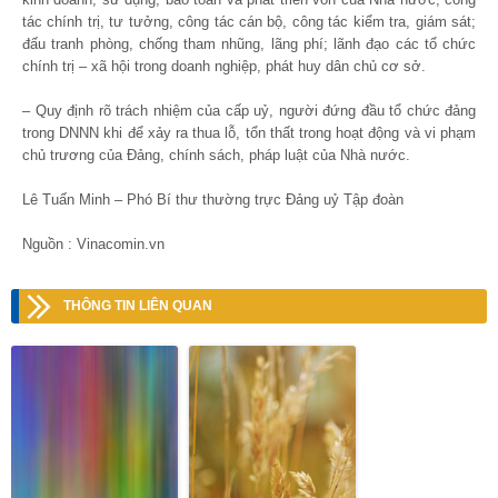
tác chính trị, tư tưởng, công tác cán bộ, công tác kiểm tra, giám sát;
đấu tranh phòng, chống tham nhũng, lãng phí; lãnh đạo các tổ chức
chính trị – xã hội trong doanh nghiệp, phát huy dân chủ cơ sở.
– Quy định rõ trách nhiệm của cấp uỷ, người đứng đầu tổ chức đảng
trong DNNN khi để xảy ra thua lỗ, tổn thất trong hoạt động và vi phạm
chủ trương của Đảng, chính sách, pháp luật của Nhà nước.
Lê Tuấn Minh – Phó Bí thư thường trực Đảng uỷ Tập đoàn
Nguồn : Vinacomin.vn
THÔNG TIN LIÊN QUAN