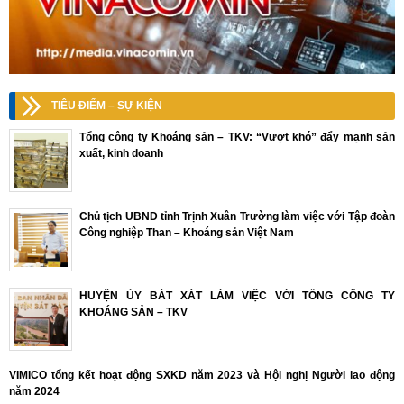
TIÊU ĐIỂM – SỰ KIỆN
Tổng công ty Khoáng sản – TKV: “Vượt khó” đẩy mạnh sản
xuất, kinh doanh
Chủ tịch UBND tỉnh Trịnh Xuân Trường làm việc với Tập đoàn
Công nghiệp Than – Khoáng sản Việt Nam
HUYỆN ỦY BÁT XÁT LÀM VIỆC VỚI TỔNG CÔNG TY
KHOÁNG SẢN – TKV
VIMICO tổng kết hoạt động SXKD năm 2023 và Hội nghị Người lao động
năm 2024