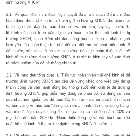
định hướng XHCN”
2.1. Về quan điểm chỉ đạo: Nghị quyết đưa ra 5 quan điểm chỉ đạo
hoàn thiện thể chế kinh tế thị trường định hướng XHCN, thể hiện một
tầm nhận thức đầy đủ, toàn diện hơn và nội hàm, quy luật, bước đi,
lộ trình của quá trình xây dựng và hoàn thiện thể chế kinh tế thị
trường XHCN; quan điểm chỉ đạo cũng mạnh mẽ hơn, nhấn mạnh
hơn yêu cầu hoàn thiện thể chế đối với đổi mới và phát triển kinh tế
đất nước; xác định rõ hơn định hướng tiếp tục hoàn thiện thể chế
kinh tế thị trường định hướng XHCN ở nước ta hiện nay và xác định
rõ trách nhiệm của cả hệ thống chính trị.
2.2. Về mục tiêu tổng quát là “Tiếp tục hoàn thiện thể chế kinh tế thị
trường định hướng XHCN tạo tiền đề vững chắc cho việc xây dựng
thành công và vận hành đồng bộ, thông suốt nền kinh tế thị trường
định hướng XHCN; góp phần huy động và phân bổ, sử dụng có hiệu
quả nhất mọi nguồn lực để thúc đẩy kinh tế – xã hội phát triển nhanh
và bền vững vì mục tiêu “dân giàu, nước mạnh, dân chủ, công bằng,
văn minh”. Nghị quyết cũng đề ra mục tiêu cụ thể đến năm 2020 và
mục tiêu đến năm 2030 là: “Hoàn thiện đồng bộ và vận hành có hiệu
quả thể chế kinh tế thị trường định hướng XHCN ở nước ta”.
2.3. Về nhiệm vụ, giải pháp: Thống nhất nhận thức: “Nền kinh tế thị