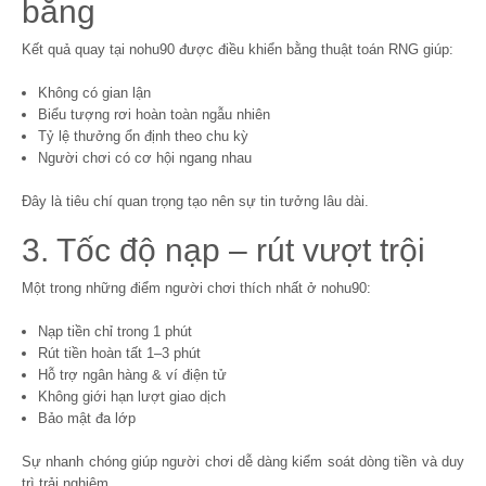
bằng
Kết quả quay tại nohu90 được điều khiển bằng thuật toán RNG giúp:
Không có gian lận
Biểu tượng rơi hoàn toàn ngẫu nhiên
Tỷ lệ thưởng ổn định theo chu kỳ
Người chơi có cơ hội ngang nhau
Đây là tiêu chí quan trọng tạo nên sự tin tưởng lâu dài.
3. Tốc độ nạp – rút vượt trội
Một trong những điểm người chơi thích nhất ở nohu90:
Nạp tiền chỉ trong 1 phút
Rút tiền hoàn tất 1–3 phút
Hỗ trợ ngân hàng & ví điện tử
Không giới hạn lượt giao dịch
Bảo mật đa lớp
Sự nhanh chóng giúp người chơi dễ dàng kiểm soát dòng tiền và duy
trì trải nghiệm.