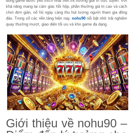
dòng game được yêu thích nhất trên thị trường giải trí trực tuyến. Với
khả năng mang lại cảm giác hồi hộp, phần thưởng giá trị cao và cách
chơi đơn giản, nổ hũ ngày càng thu hút lượng người tham gia đông
đảo. Trong số các nền tảng hiện nay,
nohu90
nổi bật nhờ trải nghiệm
quay thưởng mượt, giao diện tối ưu và kho game đa dạng.
Giới thiệu về nohu90 –