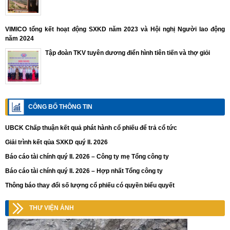
VIMICO tổng kết hoạt động SXKD năm 2023 và Hội nghị Người lao động
năm 2024
Tập đoàn TKV tuyên dương điển hình tiên tiến và thợ giỏi
CÔNG BỐ THÔNG TIN
UBCK Chấp thuận kết quả phát hành cổ phiếu để trả cổ tức
Giải trình kết qủa SXKD quý II. 2026
Báo cáo tài chính quý II. 2026 – Công ty mẹ Tổng công ty
Báo cáo tài chính quý II. 2026 – Hợp nhất Tổng công ty
Thông báo thay đổi số lượng cổ phiếu có quyền biểu quyết
THƯ VIỆN ẢNH