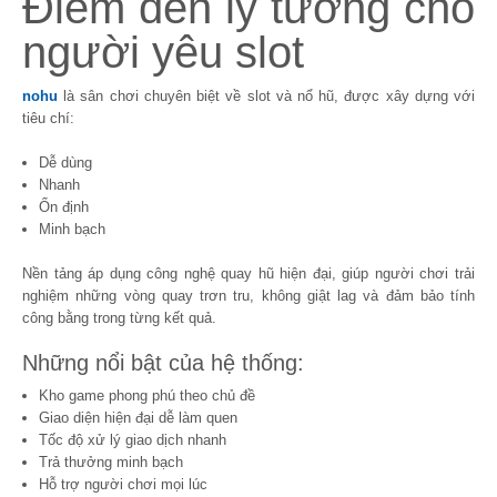
Điểm đến lý tưởng cho
người yêu slot
nohu
là sân chơi chuyên biệt về slot và nổ hũ, được xây dựng với
tiêu chí:
Dễ dùng
Nhanh
Ổn định
Minh bạch
Nền tảng áp dụng công nghệ quay hũ hiện đại, giúp người chơi trải
nghiệm những vòng quay trơn tru, không giật lag và đảm bảo tính
công bằng trong từng kết quả.
Những nổi bật của hệ thống:
Kho game phong phú theo chủ đề
Giao diện hiện đại dễ làm quen
Tốc độ xử lý giao dịch nhanh
Trả thưởng minh bạch
Hỗ trợ người chơi mọi lúc