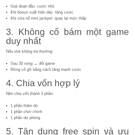
Giai đoạn đầu: cược nhỏ
Khi bonus xuất hiện dày: tăng cược
Khi vừa nổ mini jackpot: quay lại mức thấp
3. Không cố bám một game
duy nhất
Nếu slot không trả thưởng:
Sau 30 vòng → đổi game
Đừng cố gỡ bằng cách tăng mạnh cược
4. Chia vốn hợp lý
Nên chia vốn thành 3 phần:
1 phần thăm dò
1 phần chơi chính
1 phần dự phòng
5. Tận dụng free spin và ưu