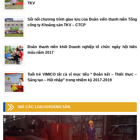
TKV
Sôi nổi chương trình giao lưu của Đoàn viên thanh niên Tổng
công ty Khoáng sản TKV – CTCP
Đoàn thanh niên khối Doanh nghiệp tổ chức ngày hội hiến
máu năm 2017
Tuổi trẻ VIMICO tất cả vì mục tiêu “ Đoàn kết – Thiết thực –
Sáng tạo – Hội nhập” trong nhiệm kỳ 2017-2019
GIÁ CÁC LOẠI KHOÁNG SẢN