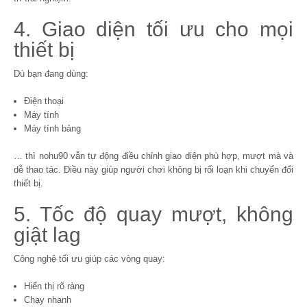
4. Giao diện tối ưu cho mọi
thiết bị
Dù bạn đang dùng:
Điện thoại
Máy tính
Máy tính bảng
… thì nohu90 vẫn tự động điều chỉnh giao diện phù hợp, mượt mà và
dễ thao tác. Điều này giúp người chơi không bị rối loạn khi chuyển đổi
thiết bị.
5. Tốc độ quay mượt, không
giật lag
Công nghệ tối ưu giúp các vòng quay:
Hiển thị rõ ràng
Chạy nhanh