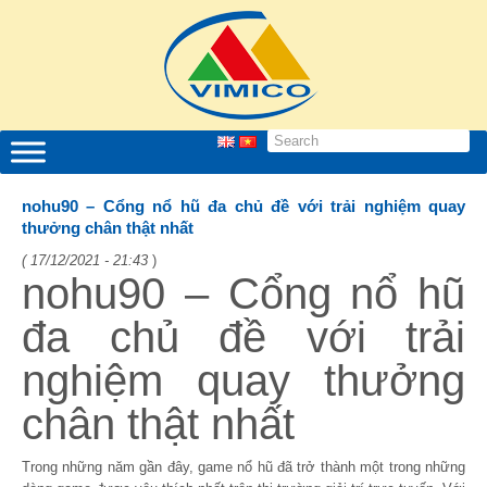
nohu90 – Cổng nổ hũ đa chủ đề với trải nghiệm quay
thưởng chân thật nhất
( 17/12/2021 - 21:43
)
nohu90 – Cổng nổ hũ
đa chủ đề với trải
nghiệm quay thưởng
chân thật nhất
Trong những năm gần đây, game nổ hũ đã trở thành một trong những