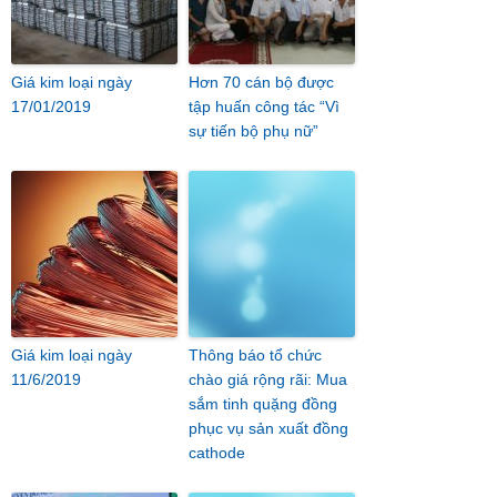
Giá kim loại ngày
Hơn 70 cán bộ được
17/01/2019
tập huấn công tác “Vì
sự tiến bộ phụ nữ”
Giá kim loại ngày
Thông báo tổ chức
11/6/2019
chào giá rộng rãi: Mua
sắm tinh quặng đồng
phục vụ sản xuất đồng
cathode