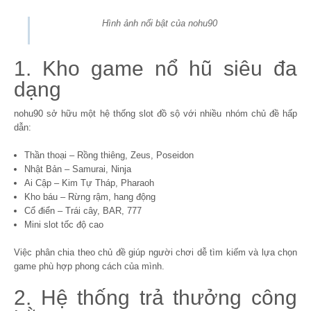
Hình ảnh nổi bật của nohu90
1. Kho game nổ hũ siêu đa
dạng
nohu90 sở hữu một hệ thống slot đồ sộ với nhiều nhóm chủ đề hấp
dẫn:
Thần thoại – Rồng thiêng, Zeus, Poseidon
Nhật Bản – Samurai, Ninja
Ai Cập – Kim Tự Tháp, Pharaoh
Kho báu – Rừng rậm, hang động
Cổ điển – Trái cây, BAR, 777
Mini slot tốc độ cao
Việc phân chia theo chủ đề giúp người chơi dễ tìm kiếm và lựa chọn
game phù hợp phong cách của mình.
2. Hệ thống trả thưởng công