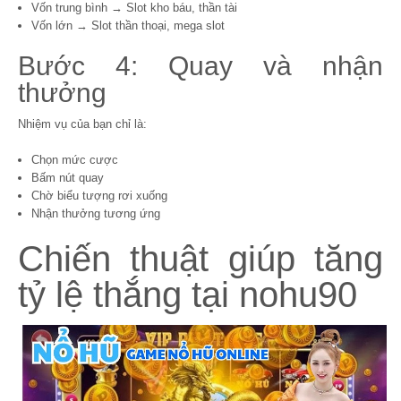
Vốn trung bình → Slot kho báu, thần tài
Vốn lớn → Slot thần thoại, mega slot
Bước 4: Quay và nhận
thưởng
Nhiệm vụ của bạn chỉ là:
Chọn mức cược
Bấm nút quay
Chờ biểu tượng rơi xuống
Nhận thưởng tương ứng
Chiến thuật giúp tăng
tỷ lệ thắng tại nohu90