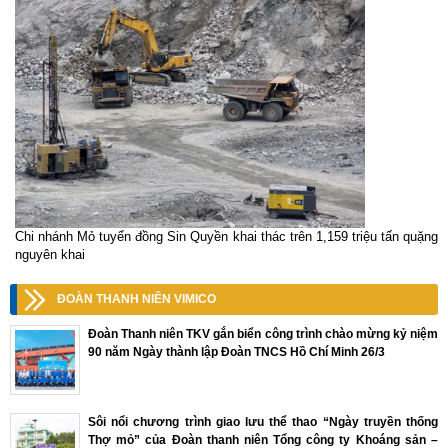
Chi nhánh Mỏ tuyển đồng Sin Quyền khai thác trên 1,159 triệu tấn quặng
nguyên khai
ĐOÀN THANH NIÊN VIMICO
Đoàn Thanh niên TKV gắn biển công trình chào mừng kỷ niệm
90 năm Ngày thành lập Đoàn TNCS Hồ Chí Minh 26/3
Sôi nổi chương trình giao lưu thể thao “Ngày truyền thống
Thợ mỏ” của Đoàn thanh niên Tổng công ty Khoáng sản –