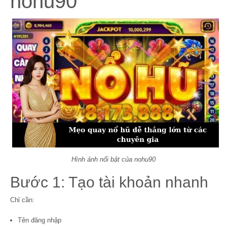
nohu90
Hình ảnh nổi bật của nohu90
Bước 1: Tạo tài khoản nhanh
Chỉ cần:
Tên đăng nhập