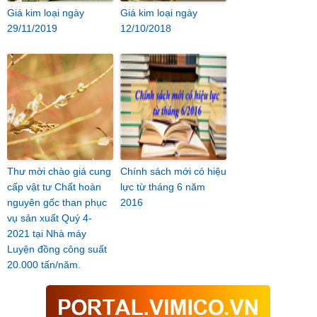
Giá kim loại ngày
Giá kim loại ngày
29/11/2019
12/10/2018
Thư mời chào giá cung
Chính sách mới có hiệu
cấp vật tư Chất hoàn
lực từ tháng 6 năm
nguyên gốc than phục
2016
vụ sản xuất Quý 4-
2021 tại Nhà máy
Luyện đồng công suất
20.000 tấn/năm.