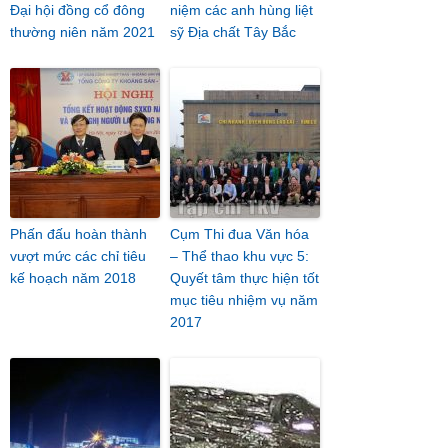
Đại hội đồng cổ đông
niệm các anh hùng liệt
thường niên năm 2021
sỹ Địa chất Tây Bắc
Phấn đấu hoàn thành
Cụm Thi đua Văn hóa
vượt mức các chỉ tiêu
– Thể thao khu vực 5:
kế hoạch năm 2018
Quyết tâm thực hiện tốt
mục tiêu nhiệm vụ năm
2017