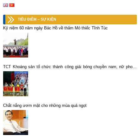
TIÊU ĐIỂM – SỰ KIỆN
Kỷ niệm 60 năm ngày Bác Hồ về thăm Mỏ thiếc Tĩnh Túc
TCT Khoáng sản tổ chức thành công giải bóng chuyền nam, nữ phong
trào năm 2014
Chắt nắng ươm mật cho những mùa quả ngọt