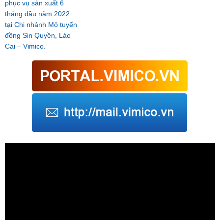
phục vụ sản xuất 6
tháng đầu năm 2022
tại Chi nhánh Mỏ tuyển
đồng Sin Quyền, Lào
Cai – Vimico.
Trình
chơi
Video