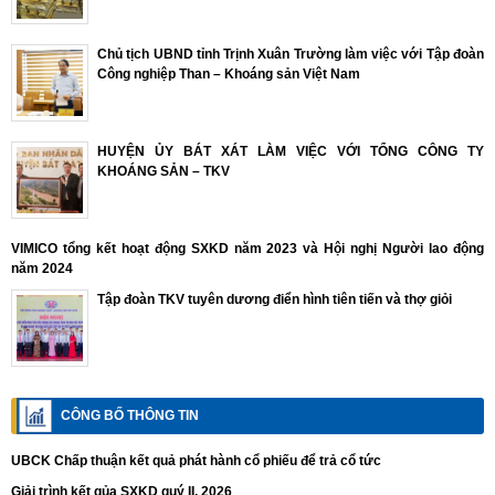
Chủ tịch UBND tỉnh Trịnh Xuân Trường làm việc với Tập đoàn
Công nghiệp Than – Khoáng sản Việt Nam
HUYỆN ỦY BÁT XÁT LÀM VIỆC VỚI TỔNG CÔNG TY
KHOÁNG SẢN – TKV
VIMICO tổng kết hoạt động SXKD năm 2023 và Hội nghị Người lao động
năm 2024
Tập đoàn TKV tuyên dương điển hình tiên tiến và thợ giỏi
CÔNG BỐ THÔNG TIN
UBCK Chấp thuận kết quả phát hành cổ phiếu để trả cổ tức
Giải trình kết qủa SXKD quý II. 2026