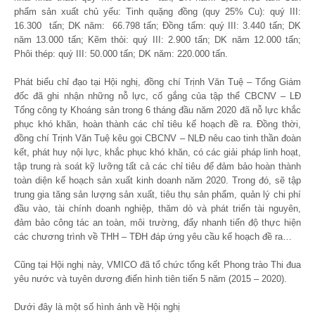
phẩm sản xuất chủ yếu: Tinh quặng đồng (quy 25% Cu): quý III:
16.300 tấn; DK năm: 66.798 tấn; Đồng tấm: quý III: 3.440 tấn; DK
năm 13.000 tấn; Kẽm thỏi: quý III: 2.900 tấn; DK năm 12.000 tấn;
Phôi thép: quý III: 50.000 tấn; DK năm: 220.000 tấn.
Phát biểu chỉ đạo tại Hội nghị, đồng chí Trịnh Văn Tuệ – Tổng Giám
đốc đã ghi nhận những nỗ lực, cố gắng của tập thể CBCNV – LĐ
Tổng công ty Khoáng sản trong 6 tháng đầu năm 2020 đã nỗ lực khắc
phục khó khăn, hoàn thành các chỉ tiêu kế hoạch đề ra. Đồng thời,
đồng chí Trịnh Văn Tuệ kêu gọi CBCNV – NLĐ nêu cao tinh thần đoàn
kết, phát huy nội lực, khắc phục khó khăn, có các giải pháp linh hoạt,
tập trung rà soát kỹ lưỡng tất cả các chỉ tiêu để đảm bảo hoàn thành
toàn diện kế hoạch sản xuất kinh doanh năm 2020. Trong đó, sẽ tập
trung gia tăng sản lượng sản xuất, tiêu thụ sản phẩm, quản lý chi phí
đầu vào, tài chính doanh nghiệp, thăm dò và phát triển tài nguyên,
đảm bảo công tác an toàn, môi trường, đẩy nhanh tiến độ thực hiện
các chương trình về THH – TĐH đáp ứng yêu cầu kế hoạch đề ra…
Cũng tại Hội nghị này, VMICO đã tổ chức tổng kết Phong trào Thi đua
yêu nước và tuyên dương điển hình tiên tiến 5 năm (2015 – 2020).
Dưới đây là một số hình ảnh về Hội nghị