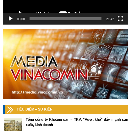
00:00
21:42
TIÊU ĐIỂM – SỰ KIỆN
Tổng công ty Khoáng sản – TKV: “Vượt khó” đẩy mạnh sản
xuất, kinh doanh