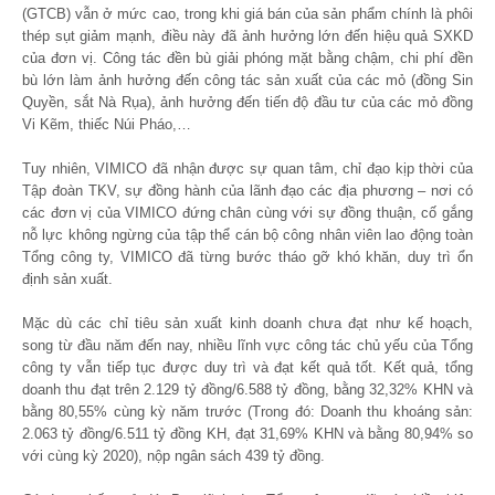
(GTCB) vẫn ở mức cao, trong khi giá bán của sản phẩm chính là phôi
thép sụt giảm mạnh, điều này đã ảnh hưởng lớn đến hiệu quả SXKD
của đơn vị. Công tác đền bù giải phóng mặt bằng chậm, chi phí đền
bù lớn làm ảnh hưởng đến công tác sản xuất của các mỏ (đồng Sin
Quyền, sắt Nà Rụa), ảnh hưởng đến tiến độ đầu tư của các mỏ đồng
Vi Kẽm, thiếc Núi Pháo,…
Tuy nhiên, VIMICO đã nhận được sự quan tâm, chỉ đạo kịp thời của
Tập đoàn TKV, sự đồng hành của lãnh đạo các địa phương – nơi có
các đơn vị của VIMICO đứng chân cùng với sự đồng thuận, cố gắng
nỗ lực không ngừng của tập thể cán bộ công nhân viên lao động toàn
Tổng công ty, VIMICO đã từng bước tháo gỡ khó khăn, duy trì ổn
định sản xuất.
Mặc dù các chỉ tiêu sản xuất kinh doanh chưa đạt như kế hoạch,
song từ đầu năm đến nay, nhiều lĩnh vực công tác chủ yếu của Tổng
công ty vẫn tiếp tục được duy trì và đạt kết quả tốt. Kết quả, tổng
doanh thu đạt trên 2.129 tỷ đồng/6.588 tỷ đồng, bằng 32,32% KHN và
bằng 80,55% cùng kỳ năm trước (Trong đó: Doanh thu khoáng sản:
2.063 tỷ đồng/6.511 tỷ đồng KH, đạt 31,69% KHN và bằng 80,94% so
với cùng kỳ 2020), nộp ngân sách 439 tỷ đồng.