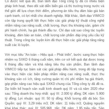
Có được kết quả đó, Ban lãnh đạo Tổng công ty đã có nhiều biện
pháp linh hoạt, theo dõi sát diễn biến giá cả thị trường trong nước và
thế giới để lựa chọn thời điểm, phương án tiêu thụ đảm bảo giá bán
cạnh tranh, có lợi nhất cho doanh nghiệp. Mặt khác, lãnh đạo VIMICO
còn tập trung quyết liệt thực hiện các giải pháp kỹ thuật công nghệ
nhằm nâng cao năng suất, chất lượng, thực thu khoáng sản, giảm chi
phí hành chính, hạ giá thành đầu tư. Chỉ đạo sát sao công tác tuyển
khoáng, đảm bảo an toàn, chất lượng sản phẩm đáp ứng yêu cầu kỹ
thuật. Trong công tác luyện kim đã thực hiện các giải pháp tăng năng
suất các lò luyện.
Với mục tiêu “An toàn – Hiệu quả – Phát triển”, bước sang thực hiện
nhiệm vụ SXKD 6 tháng cuối năm, trên cơ sở kết quả đạt được trong
6 tháng đầu năm và khả năng tiêu thụ sản phẩm, Ban lãnh đạo
VIMICO tiếp tục bám sát các giải pháp điều hành, trong đó tập trung
vào thực hiện các biện pháp nhằm nâng cao năng suất, thực thu
khoáng sản có ích, tăng cường quản trị chi phí nhằm hạ giá thành,
góp phần nâng cao hiệu quả SXKD chung của Tổng công ty đã đề ra.
Dự kiến kế hoạch sản xuất kinh doanh quý III và cả năm 2020 như
sau: Tổng doanh thu hợp nhất: quý III: 2.000 tỷ đồng; DK năm: 5.900
tỷ đồng; Lợi nhuận: quý III: 50 tỷ đồng; Khối lượng đất đá bóc Sin
Quyền: quý III: 3,29 triệu m3; DK năm: 11 triệu m3; Quặng nguyên
khai khai thác: quý III: 505.968 tấn; DK năm: 1,95 triệu tấn. Sản