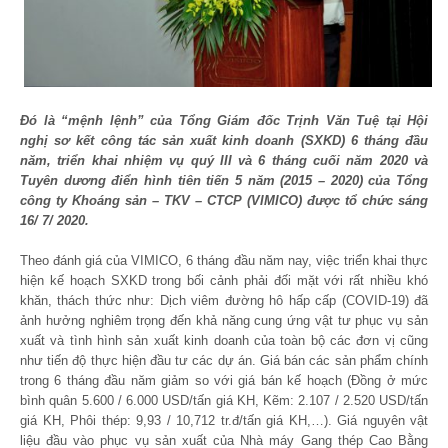
Đó là “mệnh lệnh” của Tổng Giám đốc Trịnh Văn Tuệ tại Hội
nghị sơ kết công tác sản xuất kinh doanh (SXKD) 6 tháng đầu
năm, triển khai nhiệm vụ quý III và 6 tháng cuối năm 2020 và
Tuyên dương điển hình tiên tiến 5 năm (2015 – 2020) của Tổng
công ty Khoáng sản – TKV – CTCP (VIMICO) được tổ chức sáng
16/ 7/ 2020.
Theo đánh giá của VIMICO, 6 tháng đầu năm nay, việc triển khai thực
hiện kế hoạch SXKD trong bối cảnh phải đối mặt với rất nhiều khó
khăn, thách thức như: Dịch viêm đường hô hấp cấp (COVID-19) đã
ảnh hưởng nghiêm trọng đến khả năng cung ứng vật tư phục vụ sản
xuất và tình hình sản xuất kinh doanh của toàn bộ các đơn vị cũng
như tiến độ thực hiện đầu tư các dự án. Giá bán các sản phẩm chính
trong 6 tháng đầu năm giảm so với giá bán kế hoạch (Đồng ở mức
bình quân 5.600 / 6.000 USD/tấn giá KH, Kẽm: 2.107 / 2.520 USD/tấn
giá KH, Phôi thép: 9,93 / 10,712 tr.đ/tấn giá KH,…). Giá nguyên vật
liệu đầu vào phục vụ sản xuất của Nhà máy Gang thép Cao Bằng