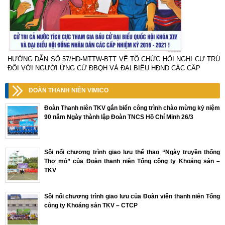
HƯỚNG DẪN SỐ 57/HD-MTTW-BTT VỀ TỔ CHỨC HỘI NGHỊ CƯ TRÚ
ĐỐI VỚI NGƯỜI ỨNG CỬ ĐBQH VÀ ĐẠI BIỂU HĐND CÁC CẤP
ĐOÀN THANH NIÊN VIMICO
Đoàn Thanh niên TKV gắn biển công trình chào mừng kỷ niệm
90 năm Ngày thành lập Đoàn TNCS Hồ Chí Minh 26/3
Sôi nổi chương trình giao lưu thể thao “Ngày truyền thống
Thợ mỏ” của Đoàn thanh niên Tổng công ty Khoáng sản –
TKV
Sôi nổi chương trình giao lưu của Đoàn viên thanh niên Tổng
công ty Khoáng sản TKV – CTCP