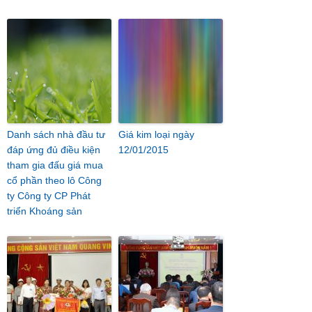
Danh sách nhà đầu tư
Giá kim loại ngày
đáp ứng đủ điều kiện
12/01/2015
tham gia đấu giá mua
cổ phần theo lô Công
ty Công ty CP Phát
triển Khoáng sản