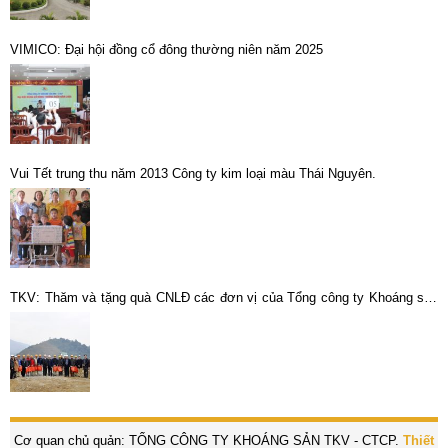
VIMICO: Đại hội đồng cổ đông thường niên năm 2025
Vui Tết trung thu năm 2013 Công ty kim loại màu Thái Nguyên.
TKV: Thăm và tặng quà CNLĐ các đơn vị của Tổng công ty Khoáng sản
– TKV tại Lào Cai
Cơ quan chủ quản: TỔNG CÔNG TY KHOÁNG SẢN TKV - CTCP.
Thiết