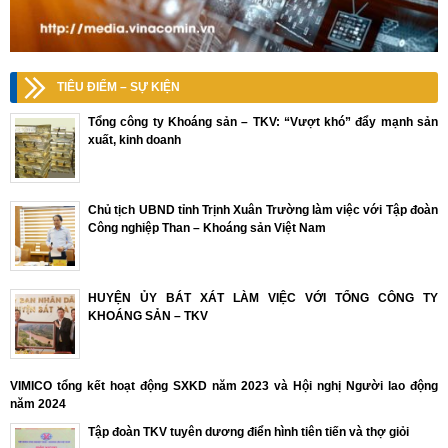
TIÊU ĐIỂM – SỰ KIỆN
Tổng công ty Khoáng sản – TKV: “Vượt khó” đẩy mạnh sản
xuất, kinh doanh
Chủ tịch UBND tỉnh Trịnh Xuân Trường làm việc với Tập đoàn
Công nghiệp Than – Khoáng sản Việt Nam
HUYỆN ỦY BÁT XÁT LÀM VIỆC VỚI TỔNG CÔNG TY
KHOÁNG SẢN – TKV
VIMICO tổng kết hoạt động SXKD năm 2023 và Hội nghị Người lao động
năm 2024
Tập đoàn TKV tuyên dương điển hình tiên tiến và thợ giỏi