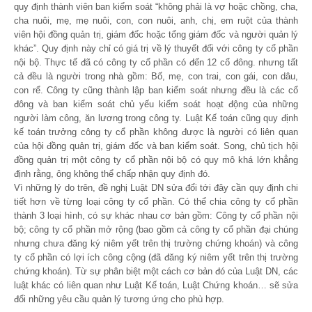
quy định thành viên ban kiểm soát “không phải là vợ hoặc chồng, cha,
cha nuôi, mẹ, mẹ nuôi, con, con nuôi, anh, chị, em ruột của thành
viên hội đồng quản trị, giám đốc hoặc tổng giám đốc và người quản lý
khác”. Quy định này chỉ có giá trị về lý thuyết đối với công ty cổ phần
nội bộ. Thực tế đã có công ty cổ phần có đến 12 cổ đông. nhưng tất
cả đều là người trong nhà gồm: Bố, mẹ, con trai, con gái, con dâu,
con rể. Công ty cũng thành lập ban kiểm soát nhưng đều là các cổ
đông và ban kiểm soát chủ yếu kiểm soát hoạt động của những
người làm công, ăn lương trong công ty. Luật Kế toán cũng quy định
kế toán trưởng công ty cổ phần không được là người có liên quan
của hội đồng quản trị, giám đốc và ban kiểm soát. Song, chủ tịch hội
đồng quản trị một công ty cổ phần nội bộ có quy mô khá lớn khẳng
định rằng, ông không thể chấp nhận quy định đó.
Vì những lý do trên, đề nghị Luật DN sửa đổi tới đây cần quy định chi
tiết hơn về từng loại công ty cổ phần. Có thể chia công ty cổ phần
thành 3 loại hình, có sự khác nhau cơ bản gồm: Công ty cổ phần nội
bộ; công ty cổ phần mở rộng (bao gồm cả công ty cổ phần đại chúng
nhưng chưa đăng ký niêm yết trên thị trường chứng khoán) và công
ty cổ phần có lợi ích công cộng (đã đăng ký niêm yết trên thị trường
chứng khoán). Từ sự phân biệt một cách cơ bản đó của Luật DN, các
luật khác có liên quan như Luật Kế toán, Luật Chứng khoán… sẽ sửa
đổi những yêu cầu quản lý tương ứng cho phù hợp.