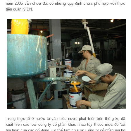
năm 2005 vẫn chưa đủ, có những quy định chưa phù hợp với thực
tiễn quản lý DN.
Trong thực tế ở nước ta và nhiều nước phát triển trên thế giới, đã
xuất hiện các loại công ty cổ phần khác nhau tùy thuộc mức độ “xã
hội hóa” của các cổ đông. Có thể tạm chia ra: Công ty cổ phần nội bộ