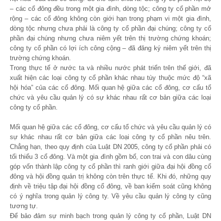
– các cổ đông đều trong một gia đình, dòng tộc; công ty cổ phần mở
rộng – các cổ đông không còn giới hạn trong phạm vi một gia đình,
dòng tộc nhưng chưa phải là công ty cổ phần đại chúng; công ty cổ
phần đại chúng nhưng chưa niêm yết trên thị trường chứng khoán;
công ty cổ phần có lợi ích công cộng – đã đăng ký niêm yết trên thị
trường chứng khoán.
Trong thực tế ở nước ta và nhiều nước phát triển trên thế giới, đã
xuất hiện các loại công ty cổ phần khác nhau tùy thuộc mức độ “xã
hội hóa” của các cổ đông. Mối quan hệ giữa các cổ đông, cơ cấu tổ
chức và yêu cầu quản lý có sự khác nhau rất cơ bản giữa các loại
công ty cổ phần.
Mối quan hệ giữa các cổ đông, cơ cấu tổ chức và yêu cầu quản lý có
sự khác nhau rất cơ bản giữa các loại công ty cổ phần nêu trên.
Chẳng hạn, theo quy định của Luật DN 2005, công ty cổ phần phải có
tối thiểu 3 cổ đông. Và một gia đình gồm bố, con trai và con dâu cùng
góp vốn thành lập công ty cổ phần thì ranh giới giữa đại hội đồng cổ
đông và hội đồng quản trị không còn trên thực tế. Khi đó, những quy
định về triệu tập đại hội đồng cổ đông, về ban kiểm soát cũng không
có ý nghĩa trong quản lý công ty. Về yêu cầu quản lý công ty cũng
tương tự.
Để bảo đảm sự minh bạch trong quản lý công ty cổ phần, Luật DN