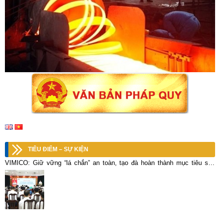
TIÊU ĐIỂM – SỰ KIỆN
VIMICO: Giữ vững “lá chắn” an toàn, tạo đà hoàn thành mục tiêu sản
xuất kinh doanh năm 2026