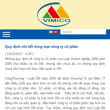
Quy định chi tiết từng loại công ty cổ phần
( 13/11/2017 - 9:20
)
Những quy định về công ty cổ phần của Luật Doanh nghiệp (DN) năm
2005 khá nhiều và chi tiết, nhưng vẫn chưa đủ, có những quy định
chưa phù hợp với thực tiễn quản lý DN.
CôngThương – Luật DN năm 2005 đã dành Chương IV (từ Điều 77
đến Điều 129) quy định khá chi tiết về những vấn đề quan trọng của
công ty cổ phần như: Cổ phần, cổ đông, đại hội đồng cổ đông, hội
đồng quản trị, giám đốc, ban kiểm soát… Điều đó là cần thiết, tất yếu.
Bởi, công ty cổ phần là loại hình DN có khá nhiều lợi thế trong huy
động vốn và việc quản lý, điều hành công ty cổ phần phức tạp hơn so
với các loại hình DN khác. Tuy nhiên, những quy định của Luật DN