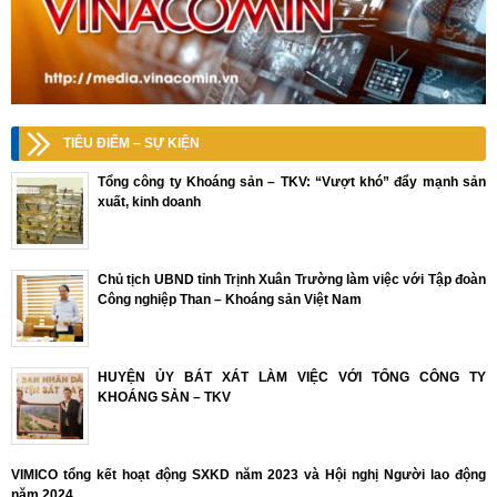
TIÊU ĐIỂM – SỰ KIỆN
Tổng công ty Khoáng sản – TKV: “Vượt khó” đẩy mạnh sản
xuất, kinh doanh
Chủ tịch UBND tỉnh Trịnh Xuân Trường làm việc với Tập đoàn
Công nghiệp Than – Khoáng sản Việt Nam
HUYỆN ỦY BÁT XÁT LÀM VIỆC VỚI TỔNG CÔNG TY
KHOÁNG SẢN – TKV
VIMICO tổng kết hoạt động SXKD năm 2023 và Hội nghị Người lao động
năm 2024