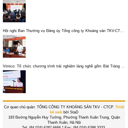
Hội nghị Ban Thường vụ Đảng ủy Tổng công ty Khoáng sản TKV-CTCP
với các tổ chức đoàn thể, chính trị – xã hội: Tăng cường phối hợp, phát
huy sức mạnh tập thể
Vimico: Tổ chức chương trình trải nghiệm làng nghề gốm Bát Tràng và
tuyên dương con CBCNV-LĐ xuất sắc năm học 2024–2025
Cơ quan chủ quản: TỔNG CÔNG TY KHOÁNG SẢN TKV - CTCP.
Thiết
kế web
bởi StaD
193 Đường Nguyễn Huy Tưởng, Phường Thanh Xuân Trung, Quận
Thanh Xuân, Hà Nội
Tel: (84.024) 6287.6666 * Fax: (84.024) 6288.3333.