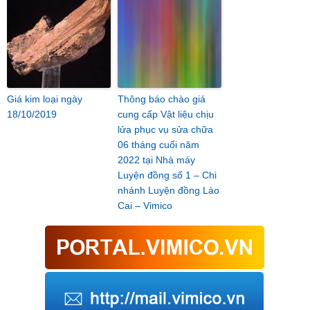
Giá kim loại ngày
Thông báo chào giá
18/10/2019
cung cấp Vật liệu chịu
lửa phục vụ sửa chữa
06 tháng cuối năm
2022 tại Nhà máy
Luyện đồng số 1 – Chi
nhánh Luyện đồng Lào
Cai – Vimico