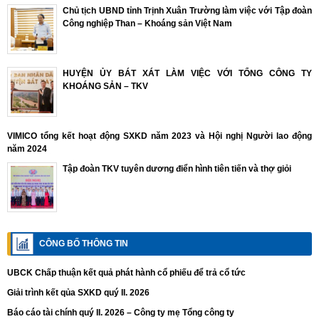
Chủ tịch UBND tỉnh Trịnh Xuân Trường làm việc với Tập đoàn
Công nghiệp Than – Khoáng sản Việt Nam
HUYỆN ỦY BÁT XÁT LÀM VIỆC VỚI TỔNG CÔNG TY
KHOÁNG SẢN – TKV
VIMICO tổng kết hoạt động SXKD năm 2023 và Hội nghị Người lao động
năm 2024
Tập đoàn TKV tuyên dương điển hình tiên tiến và thợ giỏi
CÔNG BỐ THÔNG TIN
UBCK Chấp thuận kết quả phát hành cổ phiếu để trả cổ tức
Giải trình kết qủa SXKD quý II. 2026
Báo cáo tài chính quý II. 2026 – Công ty mẹ Tổng công ty