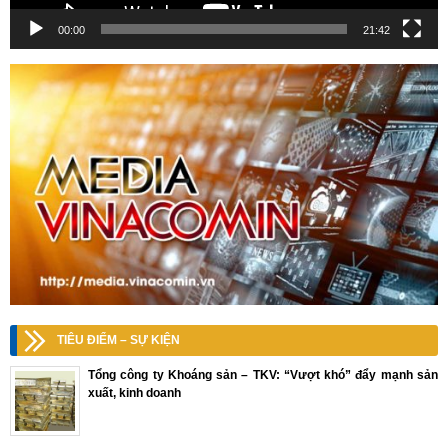
00:00
21:42
TIÊU ĐIỂM – SỰ KIỆN
Tổng công ty Khoáng sản – TKV: “Vượt khó” đẩy mạnh sản
xuất, kinh doanh