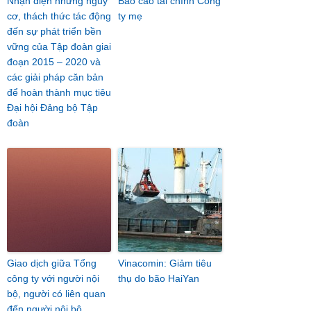
Nhận diện những nguy
Báo cáo tài chính Công
cơ, thách thức tác động
ty mẹ
đến sự phát triển bền
vững của Tập đoàn giai
đoạn 2015 – 2020 và
các giải pháp căn bản
để hoàn thành mục tiêu
Đại hội Đảng bộ Tập
đoàn
Giao dịch giữa Tổng
Vinacomin: Giảm tiêu
công ty với người nội
thụ do bão HaiYan
bộ, người có liên quan
đến người nội bộ