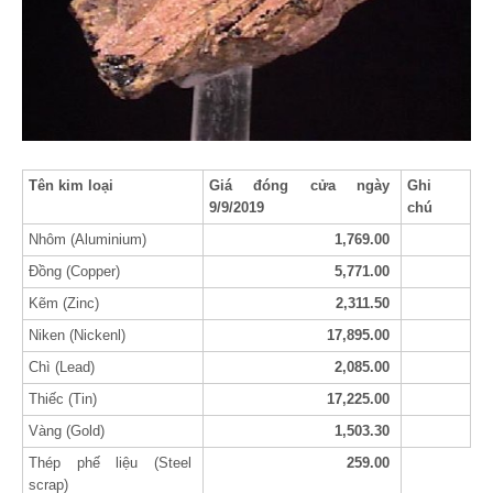
Tên kim loại
Giá đóng cửa ngày
Ghi
9/9/2019
chú
Nhôm (Aluminium)
1,769.00
Đồng (Copper)
5,771.00
Kẽm (Zinc)
2,311.50
Niken (Nickenl)
17,895.00
Chì (Lead)
2,085.00
Thiếc (Tin)
17,225.00
Vàng (Gold)
1,503.30
Thép phế liệu (Steel
259.00
scrap)