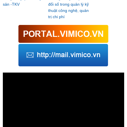
sản -TKV
đổi số trong quản lý kỹ
thuật công nghệ, quản
trị chi phí
Trình
chơi
Video