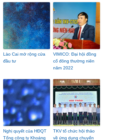
Lào Cai mở rộng cửa
VIMICO: Đại hội đồng
đầu tư
cổ đông thường niên
năm 2022
Nghị quyết của HĐQT
TKV tổ chức hội thảo
Tổng công ty Khoáng
về ứng dụng chuyển