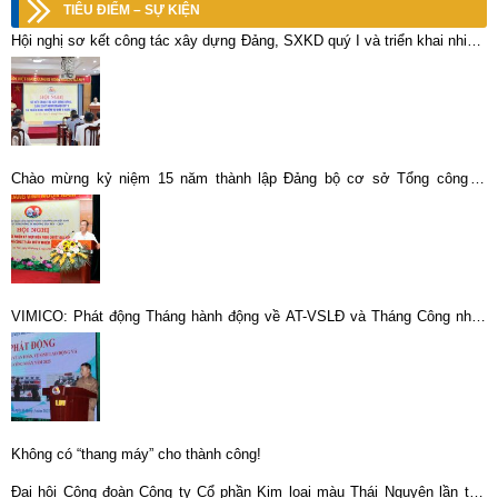
TIÊU ĐIỂM – SỰ KIỆN
Hội nghị sơ kết công tác xây dựng Đảng, SXKD quý I và triển khai nhiệm
vụ quý II năm 2023
Chào mừng kỷ niệm 15 năm thành lập Đảng bộ cơ sở Tổng công ty
Khoáng sản – TKV (11/9/2008 – 11/9/2023).
VIMICO: Phát động Tháng hành động về AT-VSLĐ và Tháng Công nhân
năm 2025
Không có “thang máy” cho thành công!
Đại hội Công đoàn Công ty Cổ phần Kim loại màu Thái Nguyên lần thứ