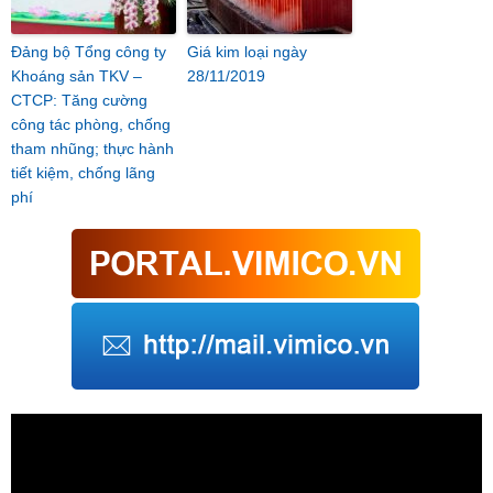
Đảng bộ Tổng công ty
Giá kim loại ngày
Khoáng sản TKV –
28/11/2019
CTCP: Tăng cường
công tác phòng, chống
tham nhũng; thực hành
tiết kiệm, chống lãng
phí
Trình
chơi
Video