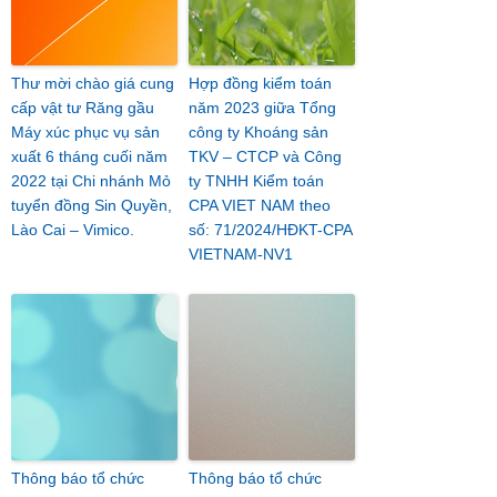
Thư mời chào giá cung
Hợp đồng kiểm toán
cấp vật tư Răng gầu
năm 2023 giữa Tổng
Máy xúc phục vụ sản
công ty Khoáng sản
xuất 6 tháng cuối năm
TKV – CTCP và Công
2022 tại Chi nhánh Mỏ
ty TNHH Kiểm toán
tuyển đồng Sin Quyền,
CPA VIET NAM theo
Lào Cai – Vimico.
số: 71/2024/HĐKT-CPA
VIETNAM-NV1
Thông báo tổ chức
Thông báo tổ chức