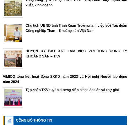
Tổng công ty Khoáng sản – TKV: “Vượt khó” đẩy mạnh sản
xuất, kinh doanh
Chủ tịch UBND tỉnh Trịnh Xuân Trường làm việc với Tập đoàn
Công nghiệp Than – Khoáng sản Việt Nam
HUYỆN ỦY BÁT XÁT LÀM VIỆC VỚI TỔNG CÔNG TY
KHOÁNG SẢN – TKV
VIMICO tổng kết hoạt động SXKD năm 2023 và Hội nghị Người lao động
năm 2024
Tập đoàn TKV tuyên dương điển hình tiên tiến và thợ giỏi
CÔNG BỐ THÔNG TIN