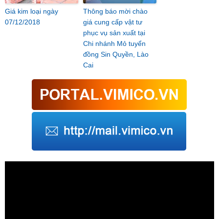
Giá kim loại ngày
Thông báo mời chào
07/12/2018
giá cung cấp vật tư
phục vụ sản xuất tại
Chi nhánh Mỏ tuyển
đồng Sin Quyền, Lào
Cai
Trình
chơi
Video