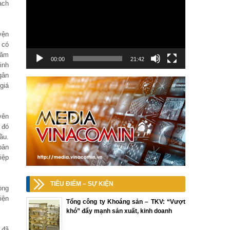
ạch
yện
 có
năm
00:00
21:42
inh
gân
giá
yên
 đó
ầu.
bản
iệp
TIÊU ĐIỂM – SỰ KIỆN
òng
iện
Tổng công ty Khoáng sản – TKV: “Vượt
khó” đẩy mạnh sản xuất, kinh doanh
 đã