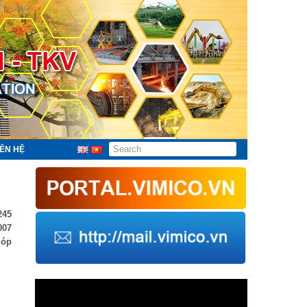
IÊN HỆ
245
007
góp
Trình
chơi
Video