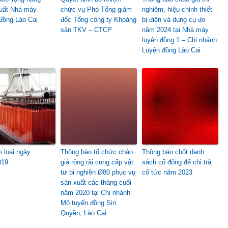
uất Nhà máy
chức vụ Phó Tổng giám
nghiệm, hiệu chỉnh thiết
đồng Lào Cai
đốc Tổng công ty Khoáng
bị điện và dụng cụ đo
sản TKV – CTCP
năm 2024 tại Nhà máy
luyện đồng 1 – Chi nhánh
Luyện đồng Lào Cai
m loại ngày
Thông báo tổ chức chào
Thông báo chốt danh
019
giá rộng rãi cung cấp vật
sách cổ đông để chi trả
tư bi nghiền Ø80 phục vụ
cổ tức năm 2023
sản xuất các tháng cuối
năm 2020 tại Chi nhánh
Mỏ tuyển đồng Sin
Quyền, Lào Cai