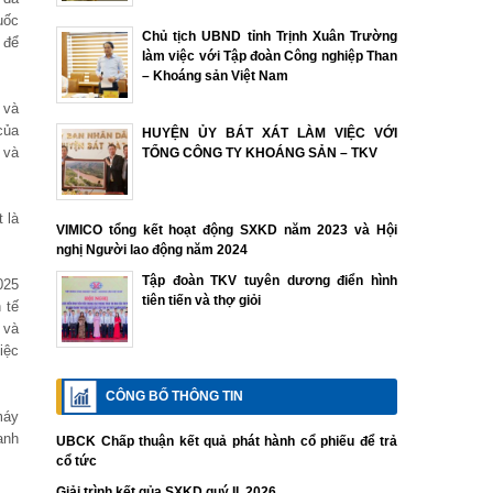
uốc
Chủ tịch UBND tỉnh Trịnh Xuân Trường
 để
làm việc với Tập đoàn Công nghiệp Than
– Khoáng sản Việt Nam
 và
của
HUYỆN ỦY BÁT XÁT LÀM VIỆC VỚI
 và
TỔNG CÔNG TY KHOÁNG SẢN – TKV
 là
VIMICO tổng kết hoạt động SXKD năm 2023 và Hội
nghị Người lao động năm 2024
Tập đoàn TKV tuyên dương điển hình
025
tiên tiến và thợ giỏi
 tế
 và
iệc
CÔNG BỐ THÔNG TIN
máy
anh
UBCK Chấp thuận kết quả phát hành cổ phiếu để trả
cổ tức
Giải trình kết qủa SXKD quý II. 2026