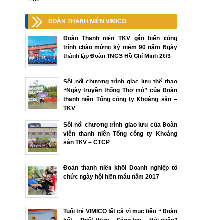
ĐOÀN THANH NIÊN VIMICO
Đoàn Thanh niên TKV gắn biển công
trình chào mừng kỷ niệm 90 năm Ngày
thành lập Đoàn TNCS Hồ Chí Minh 26/3
Sôi nổi chương trình giao lưu thể thao
“Ngày truyền thống Thợ mỏ” của Đoàn
thanh niên Tổng công ty Khoáng sản –
TKV
Sôi nổi chương trình giao lưu của Đoàn
viên thanh niên Tổng công ty Khoáng
sản TKV – CTCP
Đoàn thanh niên khối Doanh nghiệp tổ
chức ngày hội hiến máu năm 2017
Tuổi trẻ VIMICO tất cả vì mục tiêu “ Đoàn