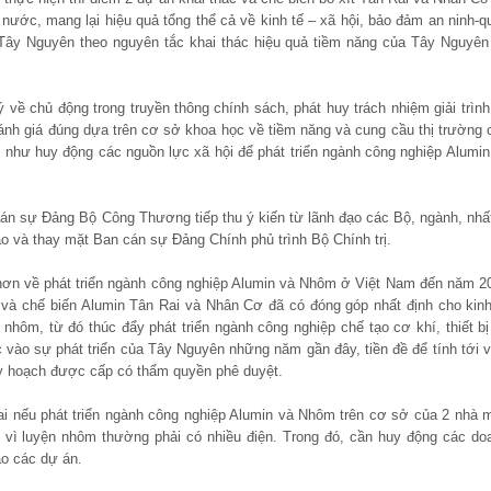
ước, mang lại hiệu quả tổng thể cả về kinh tế – xã hội, bảo đảm an ninh-q
 Tây Nguyên theo nguyên tắc khai thác hiệu quả tiềm năng của Tây Nguyên
về chủ động trong truyền thông chính sách, phát huy trách nhiệm giải trình
đánh giá đúng dựa trên cơ sở khoa học về tiềm năng và cung cầu thị trường 
 như huy động các nguồn lực xã hội để phát triển ngành công nghiệp Alumin
n sự Đảng Bộ Công Thương tiếp thu ý kiến từ lãnh đạo các Bộ, ngành, nhất
o và thay mặt Ban cán sự Đảng Chính phủ trình Bộ Chính trị.
 hơn về phát triển ngành công nghiệp Alumin và Nhôm ở Việt Nam đến năm 2
ít và chế biến Alumin Tân Rai và Nhân Cơ đã có đóng góp nhất định cho kinh
nhôm, từ đó thúc đẩy phát triển ngành công nghiệp chế tạo cơ khí, thiết bị
 vào sự phát triển của Tây Nguyên những năm gần đây, tiền đề để tính tới v
uy hoạch được cấp có thẩm quyền phê duyệt.
i nếu phát triển ngành công nghiệp Alumin và Nhôm trên cơ sở của 2 nhà 
ế, vì luyện nhôm thường phải có nhiều điện. Trong đó, cần huy động các do
ào các dự án.