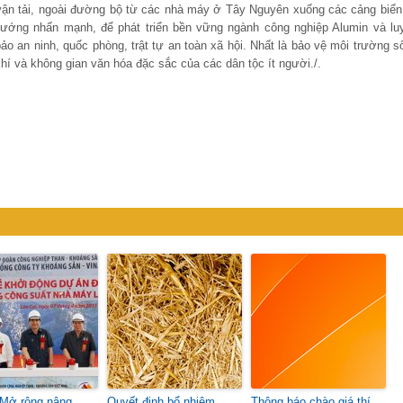
vận tải, ngoài đường bộ từ các nhà máy ở Tây Nguyên xuống các cảng biển,
ướng nhấn mạnh, để phát triển bền vững ngành công nghiệp Alumin và lu
o an ninh, quốc phòng, trật tự an toàn xã hội. Nhất là bảo vệ môi trường s
 và không gian văn hóa đặc sắc của các dân tộc ít người./.
Mở rộng nâng
Quyết định bổ nhiệm
Thông báo chào giá thí