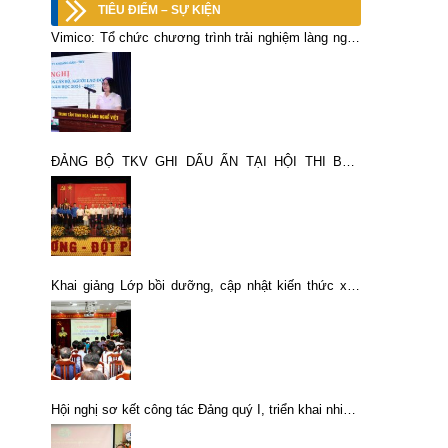
TIÊU ĐIỂM – SỰ KIỆN
Vimico: Tổ chức chương trình trải nghiệm làng nghề
gốm Bát Tràng và tuyên dương con CBCNV-LĐ xuất
sắc năm học 2024–2025
ĐẢNG BỘ TKV GHI DẤU ẤN TẠI HỘI THI BÁO
CÁO VIÊN, TUYÊN TRUYỀN VIÊN GIỎI ĐẢNG BỘ
BỘ TÀI CHÍNH NĂM 2026
Khai giảng Lớp bồi dưỡng, cập nhật kiến thức xây
dựng Đảng năm 2021
Hội nghị sơ kết công tác Đảng quý I, triển khai nhiệm
vụ quý II năm 2024