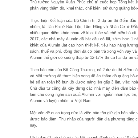
Thủ tướng Nguyễn Xuân Phúc chủ trì cuộc họp Tổng kết 10
phân vùng thăm dò, khai thác, chế biến, sử dụng quặng bô-x
Thực hiện Kết luận của Bộ Chính trị, 2 dự án thí điểm đầu 
nhôm, là Tân Rai ở Bảo Lộc, Lâm Đồng và Nhân Cơ ở Đắk 
nhiều quan điểm khác nhau về khai thác và chế biến bô-xít
2017, các nhà máy Alumin đã bắt đầu có lãi, sớm hơn 1 nă
khiết của Alumin đạt cao hơn thiết kế, tiêu hao năng lượ
sách, thuế và phí, đồng thời đã cơ bản trả xong vốn vay v
Alumin thế giới có xuống thấp từ 12-17% thì cả hai dự án vẫ
Theo báo cáo của Bộ Công Thương, cả 2 dự án thí điểm nà
và Môi trường đã thực hiện xong đề án thăm dò quặng bô-x
hệ số an toàn hồ bùn đỏ được nâng lên gấp 3 lần, việc hoà
Chủ đầu tư cũng đã xây dựng các nhà máy điện đảm bảo c
làm chủ công nghệ sản xuất Alumin với nguồn nhân lực trẻ
Alumin và luyện nhôm ở Việt Nam
Một vấn đề quan trọng nữa là việc bảo tồn giữ gìn bản sắc
được bảo đảm. Thu nhập của người dân địa phương tăng cao
nay.
Lãnh đạo Chính phủ và các Bộ, ngành đánh giá, sau 10 năm 