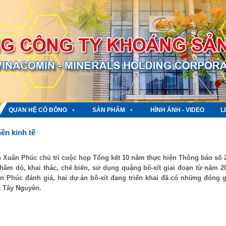
QUAN HỆ CỔ ĐÔNG
SẢN PHẨM
HÌNH ẢNH - VIDEO
L
ền kinh tế
ễn Xuân Phúc chủ trì cuộc họp Tổng kết 10 năm thực hiện Thông báo số 
hăm dò, khai thác, chế biến, sử dụng quặng bô-xít giai đoạn từ năm 2
 Phúc đánh giá, hai dự án bô-xít đang triển khai đã có những đóng 
a Tây Nguyên.