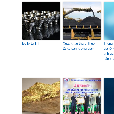
Bộ ly tứ linh
Xuất khẩu than: Thuế
Thông 
tăng, sản lượng giảm
giá rộ
tinh q
sản xu