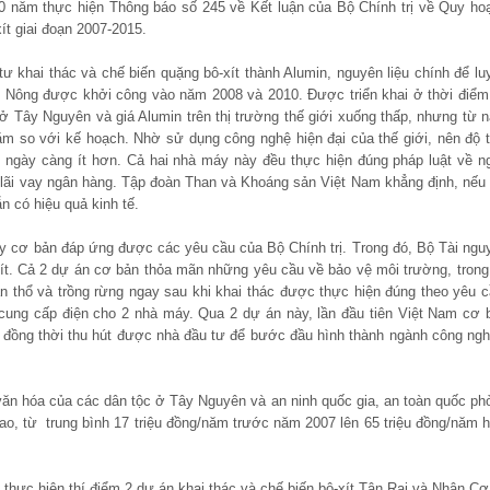
 năm thực hiện Thông báo số 245 về Kết luận của Bộ Chính trị về Quy ho
ít giai đoạn 2007-2015.
tư khai thác và chế biến quặng bô-xít thành Alumin, nguyên liệu chính để lu
Nông được khởi công vào năm 2008 và 2010. Được triển khai ở thời điểm
 ở Tây Nguyên và giá Alumin trên thị trường thế giới xuống thấp, nhưng từ 
m so với kế hoạch. Nhờ sử dụng công nghệ hiện đại của thế giới, nên độ t
ng ngày càng ít hơn. Cả hai nhà máy này đều thực hiện đúng pháp luật về n
à lãi vay ngân hàng. Tập đoàn Than và Khoáng sản Việt Nam khẳng định, nếu 
n có hiệu quả kinh tế.
y cơ bản đáp ứng được các yêu cầu của Bộ Chính trị. Trong đó, Bộ Tài ngu
ít. Cả 2 dự án cơ bản thỏa mãn những yêu cầu về bảo vệ môi trường, trong
n thổ và trồng rừng ngay sau khi khai thác được thực hiện đúng theo yêu c
ung cấp điện cho 2 nhà máy. Qua 2 dự án này, lần đầu tiên Việt Nam cơ 
, đồng thời thu hút được nhà đầu tư để bước đầu hình thành ngành công ngh
 văn hóa của các dân tộc ở Tây Nguyên và an ninh quốc gia, an toàn quốc ph
, từ trung bình 17 triệu đồng/năm trước năm 2007 lên 65 triệu đồng/năm h
thực hiện thí điểm 2 dự án khai thác và chế biến bô-xít Tân Rai và Nhân Cơ