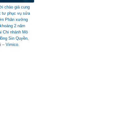
i chào giá cung
t tư phục vụ sửa
lớn Phân xưởng
khoáng 2 năm
ại Chi nhánh Mỏ
đồng Sin Quyền,
i – Vimico.