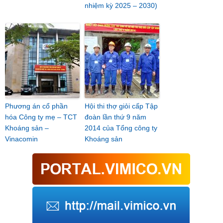
nhiệm kỳ 2025 – 2030)
Phương án cổ phần
Hội thi thợ giỏi cấp Tập
hóa Công ty mẹ – TCT
đoàn lần thứ 9 năm
Khoáng sản –
2014 của Tổng công ty
Vinacomin
Khoáng sản