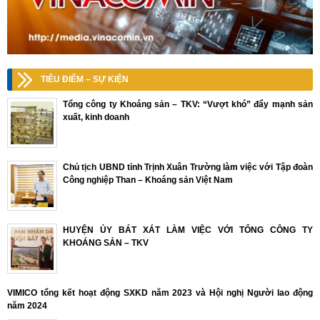
TIÊU ĐIỂM – SỰ KIỆN
Tổng công ty Khoáng sản – TKV: “Vượt khó” đẩy mạnh sản
xuất, kinh doanh
Chủ tịch UBND tỉnh Trịnh Xuân Trường làm việc với Tập đoàn
Công nghiệp Than – Khoáng sản Việt Nam
HUYỆN ỦY BÁT XÁT LÀM VIỆC VỚI TỔNG CÔNG TY
KHOÁNG SẢN – TKV
VIMICO tổng kết hoạt động SXKD năm 2023 và Hội nghị Người lao động
năm 2024