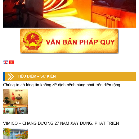
TIÊU ĐIỂM – SỰ KIỆN
Chúng ta có lòng tin không để dịch bệnh bùng phát trên diện rộng
VIMICO – CHẶNG ĐƯỜNG 27 NĂM XÂY DỰNG, PHÁT TRIỂN