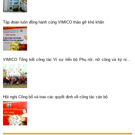
Tập đoàn luôn đồng hành cùng VIMICO tháo gỡ khó khăn
VIMICO Tổng kết công tác Vì sự tiến bộ Phụ nữ, nữ công và kỷ niệm
107 năm ngày Quốc tế Phụ nữ 8-3
Hội nghị Công bố và trao các quyết định về công tác cán bộ