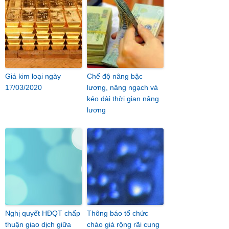
Giá kim loại ngày
Chế độ nâng bậc
17/03/2020
lương, nâng ngạch và
kéo dài thời gian nâng
lương
Nghị quyết HĐQT chấp
Thông báo tổ chức
thuận giao dịch giữa
chào giá rộng rãi cung