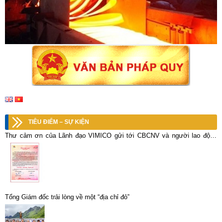
TIÊU ĐIỂM – SỰ KIỆN
Thư cảm ơn của Lãnh đạo VIMICO gửi tới CBCNV và người lao động
nhân kỷ niệm 25 năm ngày thành lập Tổng công ty Khoáng sản – TKV
Tổng Giám đốc trải lòng về một “địa chỉ đỏ”