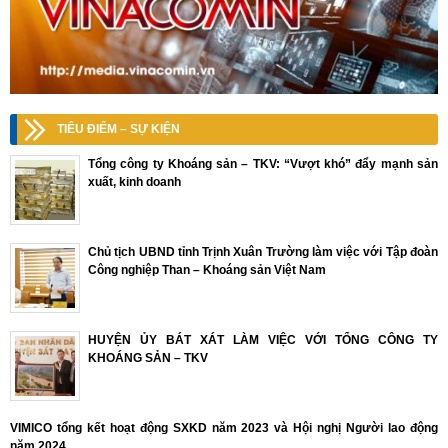
TIÊU ĐIỂM – SỰ KIỆN
Tổng công ty Khoáng sản – TKV: “Vượt khó” đẩy mạnh sản
xuất, kinh doanh
Chủ tịch UBND tỉnh Trịnh Xuân Trường làm việc với Tập đoàn
Công nghiệp Than – Khoáng sản Việt Nam
HUYỆN ỦY BÁT XÁT LÀM VIỆC VỚI TỔNG CÔNG TY
KHOÁNG SẢN – TKV
VIMICO tổng kết hoạt động SXKD năm 2023 và Hội nghị Người lao động
năm 2024