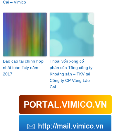
Cai – Vimico
Báo cáo tài chính hợp
Thoái vốn xong cổ
nhất toàn Tcty năm
phần của Tổng công ty
2017
Khoáng sản – TKV tại
Công ty CP Vàng Lào
Cai