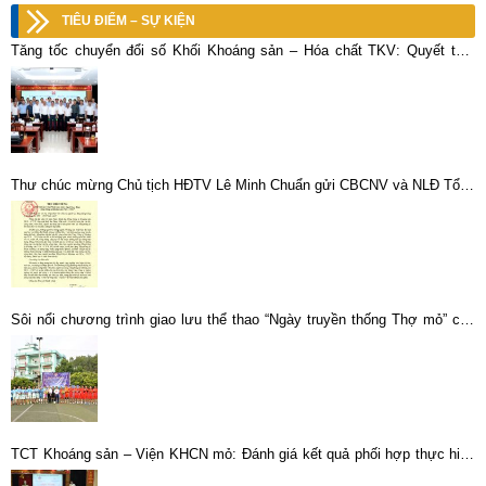
TIÊU ĐIỂM – SỰ KIỆN
Tăng tốc chuyển đổi số Khối Khoáng sản – Hóa chất TKV: Quyết tâm
bứt phá trong giai đoạn nước rút
Thư chúc mừng Chủ tịch HĐTV Lê Minh Chuẩn gửi CBCNV và NLĐ Tổng
công ty Khoáng sản TKV – CTCP
Sôi nổi chương trình giao lưu thể thao “Ngày truyền thống Thợ mỏ” của
Đoàn thanh niên Tổng công ty Khoáng sản – TKV
TCT Khoáng sản – Viện KHCN mỏ: Đánh giá kết quả phối hợp thực hiện
các công trình khoa học