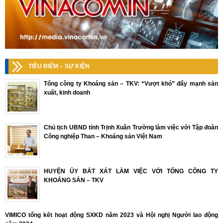
TIÊU ĐIỂM – SỰ KIỆN
Tổng công ty Khoáng sản – TKV: “Vượt khó” đẩy mạnh sản
xuất, kinh doanh
Chủ tịch UBND tỉnh Trịnh Xuân Trường làm việc với Tập đoàn
Công nghiệp Than – Khoáng sản Việt Nam
HUYỆN ỦY BÁT XÁT LÀM VIỆC VỚI TỔNG CÔNG TY
KHOÁNG SẢN – TKV
VIMICO tổng kết hoạt động SXKD năm 2023 và Hội nghị Người lao động