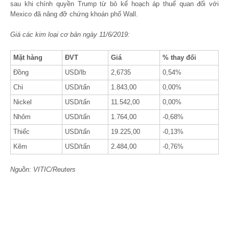
sau khi chính quyền Trump từ bỏ kế hoạch áp thuế quan đối với
Mexico đã nâng đỡ chứng khoán phố Wall.
Giá các kim loại cơ bản ngày 11/6/2019:
Mặt hàng
ĐVT
Giá
% thay đổi
Đồng
USD/lb
2,6735
0,54%
Chì
USD/tấn
1.843,00
0,00%
Nickel
USD/tấn
11.542,00
0,00%
Nhôm
USD/tấn
1.764,00
-0,68%
Thiếc
USD/tấn
19.225,00
-0,13%
Kẽm
USD/tấn
2.484,00
-0,76%
Nguồn: VITIC/Reuters