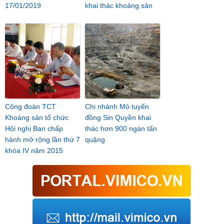
17/01/2019
khai thác khoáng sản
Công đoàn TCT
Chi nhánh Mỏ tuyển
Khoáng sản tổ chức
đồng Sin Quyền khai
Hội nghị Ban chấp
thác hơn 900 ngàn tấn
hành mở rộng lần thứ 7
quặng
khóa IV năm 2015