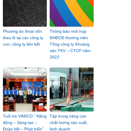
Phương án thoái vốn
Thông báo mời họp
theo lô tại các công ty
ĐHĐCĐ thường niên
con, công ty liên kết
Tổng công ty Khoáng
sản TKV – CTCP năm
2023
Tuổi trẻ VIMICO “ Năng
Tập trung nâng cao
động – Sáng tạo –
chất lượng sản xuất,
Đoàn kết – Phát triển”
kinh doanh