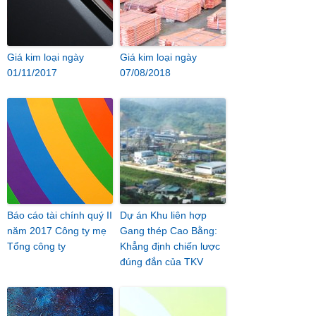
Giá kim loại ngày
Giá kim loại ngày
01/11/2017
07/08/2018
Báo cáo tài chính quý II
Dự án Khu liên hợp
năm 2017 Công ty mẹ
Gang thép Cao Bằng:
Tổng công ty
Khẳng định chiến lược
đúng đắn của TKV