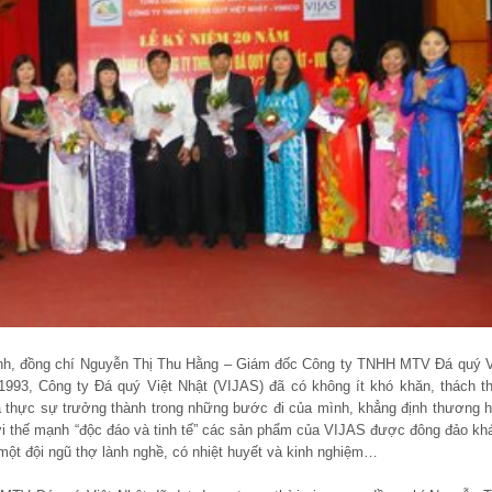
ành, đồng chí Nguyễn Thị Thu Hằng – Giám đốc Công ty TNHH MTV Đá quý V
993, Công ty Đá quý Việt Nhật (VIJAS) đã có không ít khó khăn, thách t
ã thực sự trưởng thành trong những bước đi của mình, khẳng định thương h
ới thế mạnh “độc đáo và tinh tế” các sản phẩm của VIJAS được đông đảo kh
ột đội ngũ thợ lành nghề, có nhiệt huyết và kinh nghiệm…