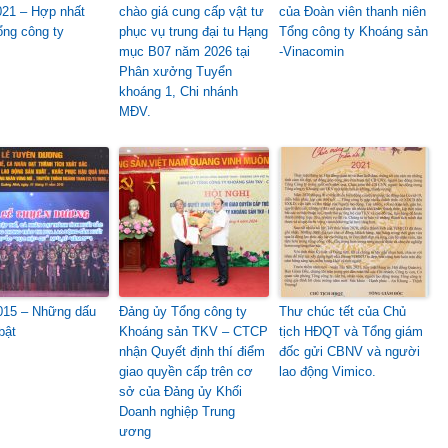
21 – Hợp nhất
chào giá cung cấp vật tư
của Đoàn viên thanh niên
ổng công ty
phục vụ trung đại tu Hạng
Tổng công ty Khoáng sản
mục B07 năm 2026 tại
-Vinacomin
Phân xưởng Tuyển
khoáng 1, Chi nhánh
MĐV.
015 – Những dấu
Đảng ủy Tổng công ty
Thư chúc tết của Chủ
bật
Khoáng sản TKV – CTCP
tịch HĐQT và Tổng giám
nhận Quyết định thí điểm
đốc gửi CBNV và người
giao quyền cấp trên cơ
lao động Vimico.
sở của Đảng ủy Khối
Doanh nghiệp Trung
ương