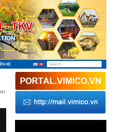
IÊN HỆ
NHH
Trình
chơi
Video