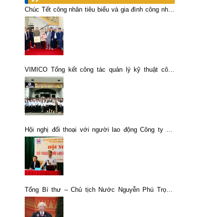
Chúc Tết công nhân tiêu biểu và gia đình công nhân
khó khăn tại Lào Cai
VIMICO Tổng kết công tác quản lý kỹ thuật công
nghệ giai đoạn 2017 – 2021
Hội nghị đối thoại với người lao động Công ty CP
Gang thép Cao Bằng
Tổng Bí thư – Chủ tịch Nước Nguyễn Phú Trọng:
“ĐH đại biểu toàn quốc lần thứ XIII của Đảng ta đã
thành công rất tốt đẹp”