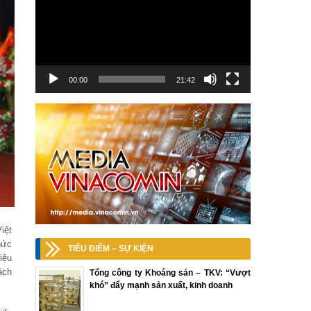
00:00
21:42
iệt
hức
TIÊU ĐIỂM – SỰ KIỆN
iệu
ách
Tổng công ty Khoáng sản – TKV: “Vượt
khó” đẩy mạnh sản xuất, kinh doanh