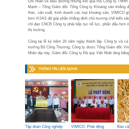
Ghi nhận và biểu dương những kết quả mà Công ty TNHH M
Mạnh – Tổng Giám đốc Tổng Công ty Khoáng sản khẳng đị
thác, sản xuất, kinh doanh các loại khoáng sản, VIMICO g
hơn VIJAS đã góp phần khẳng định chủ trương chế biến sâ
chỉ đạo CNCB Công ty phải tiếp tục nỗ lực, phấn đấu hơn n
thị trường.
Cũng tại lễ kỷ niệm 20 năm ngày thành lập, Công ty và 
trưởng Bộ Công Thương; Công ty được Tổng Giám đốc Vina
Nhân dịp này, Giám đốc Công ty Đá quý Việt Nhật tặng bằng 
THÔNG TIN LIÊN QUAN
Tập đoàn Công nghiệp
VIMICO: Phát động
Báo cá