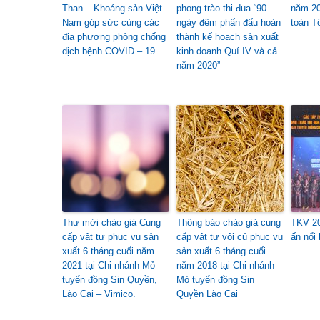
Than – Khoáng sản Việt
phong trào thi đua “90
năm 20
Nam góp sức cùng các
ngày đêm phấn đấu hoàn
toàn T
địa phương phòng chống
thành kế hoạch sản xuất
dịch bệnh COVID – 19
kinh doanh Quí IV và cả
năm 2020”
Thư mời chào giá Cung
Thông báo chào giá cung
TKV 2
cấp vật tư phục vụ sản
cấp vật tư vôi củ phục vụ
ấn nổi 
xuất 6 tháng cuối năm
sản xuất 6 tháng cuối
2021 tại Chi nhánh Mỏ
năm 2018 tại Chi nhánh
tuyển đồng Sin Quyền,
Mỏ tuyển đồng Sin
Lào Cai – Vimico.
Quyền Lào Cai