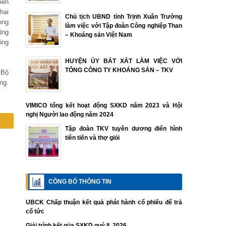
iến
hai
Chủ tịch UBND tỉnh Trịnh Xuân Trường
ọng
làm việc với Tập đoàn Công nghiệp Than
ũng
– Khoáng sản Việt Nam
ộng
HUYỆN ỦY BÁT XÁT LÀM VIỆC VỚI
TỔNG CÔNG TY KHOÁNG SẢN – TKV
 Bộ
ng.
VIMICO tổng kết hoạt động SXKD năm 2023 và Hội
nghị Người lao động năm 2024
Tập đoàn TKV tuyên dương điển hình
tiên tiến và thợ giỏi
CÔNG BỐ THÔNG TIN
UBCK Chấp thuận kết quả phát hành cổ phiếu để trả
cổ tức
Giải trình kết qủa SXKD quý II. 2026