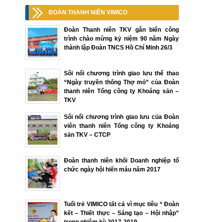
ĐOÀN THANH NIÊN VIMICO
Đoàn Thanh niên TKV gắn biển công
trình chào mừng kỷ niệm 90 năm Ngày
thành lập Đoàn TNCS Hồ Chí Minh 26/3
Sôi nổi chương trình giao lưu thể thao
“Ngày truyền thống Thợ mỏ” của Đoàn
thanh niên Tổng công ty Khoáng sản –
TKV
Sôi nổi chương trình giao lưu của Đoàn
viên thanh niên Tổng công ty Khoáng
sản TKV – CTCP
Đoàn thanh niên khối Doanh nghiệp tổ
chức ngày hội hiến máu năm 2017
Tuổi trẻ VIMICO tất cả vì mục tiêu “ Đoàn
kết – Thiết thực – Sáng tạo – Hội nhập”