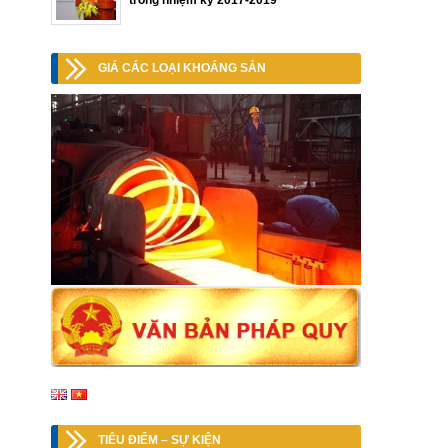
trong nhiệm kỳ 2017-2019
GIÁ CÁC LOẠI KHOÁNG SẢN
TIÊU ĐIỂM – SỰ KIỆN