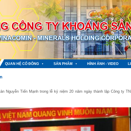
QUAN HỆ CỔ ĐÔNG
SẢN PHẨM
HÌNH ẢNH - VIDEO
L
ản
ản Nguyễn Tiến Mạnh trong lễ kỷ niệm 20 năm ngày thành lập Công ty T