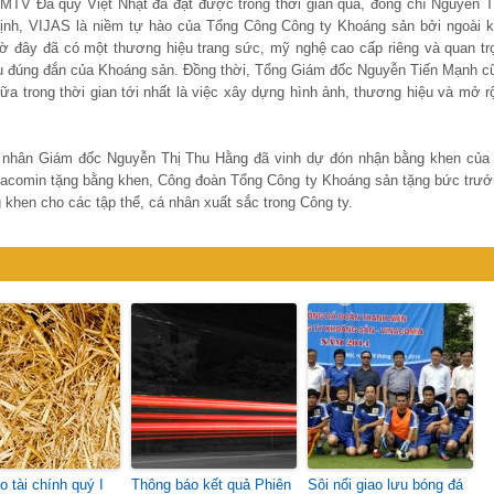
TV Đá quý Việt Nhật đã đạt được trong thời gian qua, đồng chí Nguyễn T
nh, VIJAS là niềm tự hào của Tổng Công Công ty Khoáng sản bởi ngoài k
iờ đây đã có một thương hiệu trang sức, mỹ nghệ cao cấp riêng và quan tr
u đúng đắn của Khoáng sản. Đồng thời, Tổng Giám đốc Nguyễn Tiến Mạnh c
ữa trong thời gian tới nhất là việc xây dựng hình ảnh, thương hiệu và mở r
cá nhân Giám đốc Nguyễn Thị Thu Hằng đã vinh dự đón nhận bằng khen của
comin tặng bằng khen, Công đoàn Tổng Công ty Khoáng sản tặng bức trướ
khen cho các tập thể, cá nhân xuất sắc trong Công ty.
o tài chính quý I
Thông báo kết quả Phiên
Sôi nổi giao lưu bóng đá