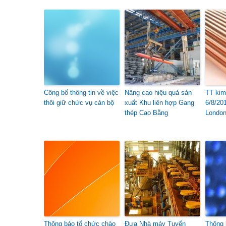
Công bố thông tin về việc
Nâng cao hiệu quả sản
TT kim 
thôi giữ chức vụ cán bộ
xuất Khu liên hợp Gang
6/8/201
thép Cao Bằng
London
Thông báo tổ chức chào
Đưa Nhà máy Tuyển
Thông 