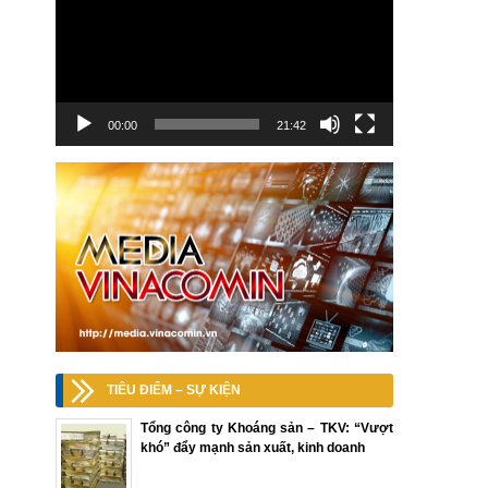
00:00
21:42
TIÊU ĐIỂM – SỰ KIỆN
Tổng công ty Khoáng sản – TKV: “Vượt
khó” đẩy mạnh sản xuất, kinh doanh