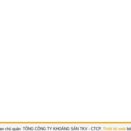
an chủ quản: TỔNG CÔNG TY KHOÁNG SẢN TKV - CTCP.
Thiết kế web
bở