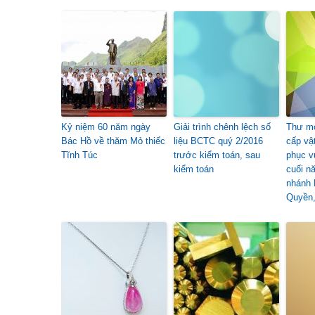
Kỷ niệm 60 năm ngày
Giải trình chênh lệch số
Thư mờ
Bác Hồ về thăm Mỏ thiếc
liệu BCTC quý 2/2016
cấp vậ
Tĩnh Túc
trước kiểm toán, sau
phục v
kiểm toán
cuối n
nhánh 
Quyền,