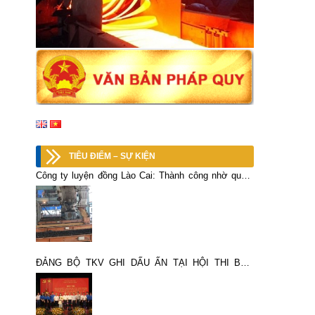
TIÊU ĐIỂM – SỰ KIỆN
Công ty luyện đồng Lào Cai: Thành công nhờ quyết
sách đúng
ĐẢNG BỘ TKV GHI DẤU ẤN TẠI HỘI THI BÁO
CÁO VIÊN, TUYÊN TRUYỀN VIÊN GIỎI ĐẢNG BỘ
BỘ TÀI CHÍNH NĂM 2026