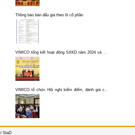
Thông báo bán đấu giá theo lô cổ phần
VIMICO tổng kết hoạt động SXKD năm 2024 và Hội
nghị Người lao động năm 2025
VIMICO tổ chức Hội nghị kiểm điểm, đánh giá cán
bộ năm 2016.
i StaD