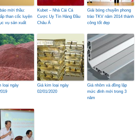
báo mời thầu:
Kubet – Nhà Cái Cá
Giải bóng chuyền phong
ấp than cốc luyện
Cược Uy Tín Hàng Đầu
trào TKV năm 2014 thành
ục vụ sản xuất
Châu Á
công tốt đẹp
m loại ngày
Giá kim loại ngày
Giá nhôm và đồng lập
2019
02/01/2020
mức đỉnh mới trong 3
năm