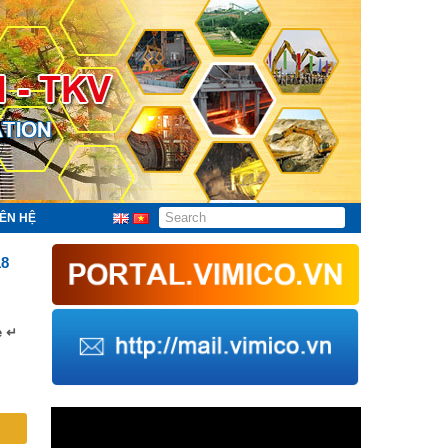
IÊN HỆ
18
e ↵
Trình
chơi
Video