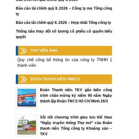
Báo cáo tài chính quý II. 2026 – Công ty mẹ Tổng công
ty
Báo cáo tài chính quý II. 2026 – Hợp nhất Tổng công ty
Thông báo thay đổi số lượng cổ phiếu có quyền biểu
quyết
THƯ VIỆN ẢNH
Quy chế công bố thông tin của công ty TNHH 1
thành viên
ĐOÀN THANH NIÊN VIMICO
Đoàn Thanh niên TKV gắn biển công
trình chào mừng kỷ niệm 90 năm Ngày
thành lập Đoàn TNCS Hồ Chí Minh 26/3
Sôi nổi chương trình giao lưu thể thao
“Ngày truyền thống Thợ mỏ” của Đoàn
thanh niên Tổng công ty Khoáng sản –
TKV