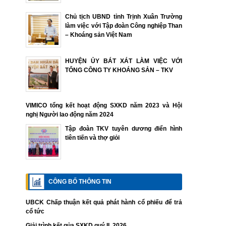
Chủ tịch UBND tỉnh Trịnh Xuân Trường
làm việc với Tập đoàn Công nghiệp Than
– Khoáng sản Việt Nam
HUYỆN ỦY BÁT XÁT LÀM VIỆC VỚI
TỔNG CÔNG TY KHOÁNG SẢN – TKV
VIMICO tổng kết hoạt động SXKD năm 2023 và Hội
nghị Người lao động năm 2024
Tập đoàn TKV tuyên dương điển hình
tiên tiến và thợ giỏi
CÔNG BỐ THÔNG TIN
UBCK Chấp thuận kết quả phát hành cổ phiếu để trả
cổ tức
Giải trình kết qủa SXKD quý II. 2026