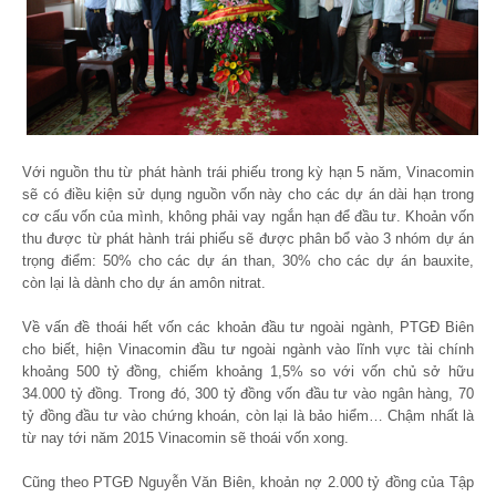
Với nguồn thu từ phát hành trái phiếu trong kỳ hạn 5 năm, Vinacomin
sẽ có điều kiện sử dụng nguồn vốn này cho các dự án dài hạn trong
cơ cấu vốn của mình, không phải vay ngắn hạn để đầu tư. Khoản vốn
thu được từ phát hành trái phiếu sẽ được phân bổ vào 3 nhóm dự án
trọng điểm: 50% cho các dự án than, 30% cho các dự án bauxite,
còn lại là dành cho dự án amôn nitrat.
Về vấn đề thoái hết vốn các khoản đầu tư ngoài ngành, PTGĐ Biên
cho biết, hiện Vinacomin đầu tư ngoài ngành vào lĩnh vực tài chính
khoảng 500 tỷ đồng, chiếm khoảng 1,5% so với vốn chủ sở hữu
34.000 tỷ đồng. Trong đó, 300 tỷ đồng vốn đầu tư vào ngân hàng, 70
tỷ đồng đầu tư vào chứng khoán, còn lại là bảo hiểm… Chậm nhất là
từ nay tới năm 2015 Vinacomin sẽ thoái vốn xong.
Cũng theo PTGĐ Nguyễn Văn Biên, khoản nợ 2.000 tỷ đồng của Tập