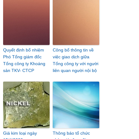
Quyết định bổ nhiệm
Công bố thông tin về
Phó Tổng giám đốc
việc giao dịch giữa
Tổng công ty Khoáng
Tổng công ty với người
sản TKV- CTCP
liên quan người nội bộ
Giá kim loại ngày
Thông báo tổ chức