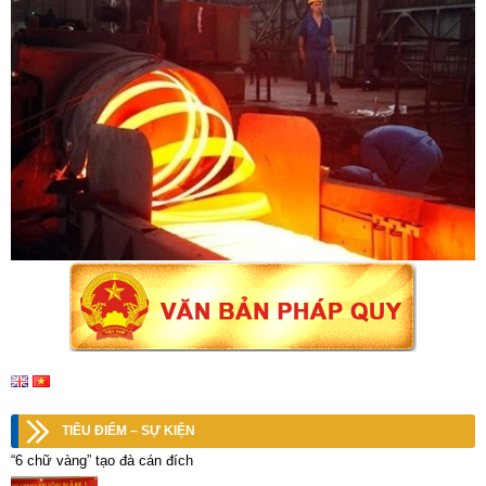
TIÊU ĐIỂM – SỰ KIỆN
“6 chữ vàng” tạo đà cán đích