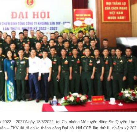
ỳ 2022 – 2027)
Ngày 18/5/2022, tại Chi nhánh Mỏ tuyển đồng Sin Quyền Lào 
sản – TKV đã tổ chức thành công Đại hội Hội CCB lần thứ II, nhiệm kỳ 202