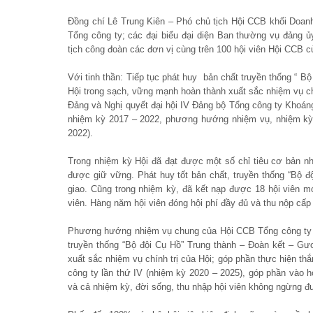
Đồng chí Lê Trung Kiên – Phó chủ tịch Hội CCB khối Doan
Tổng công ty; các đại biểu đại diện Ban thường vụ đảng 
tịch công đoàn các đơn vị cùng trên 100 hội viên Hội CCB củ
Với tinh thần: Tiếp tục phát huy bản chất truyền thống “ 
Hội trong sạch, vững mạnh hoàn thành xuất sắc nhiệm vụ chín
Đảng và Nghị quyết đại hội IV Đảng bộ Tổng công ty Khoán
nhiệm kỳ 2017 – 2022, phương hướng nhiệm vụ, nhiệm kỳ
2022).
Trong nhiệm kỳ Hội đã đạt được một số chỉ tiêu cơ bản như
được giữ vững. Phát huy tốt bản chất, truyền thống “Bộ 
giao. Cũng trong nhiệm kỳ, đã kết nạp được 18 hội viên mớ
viên. Hàng năm hội viên đóng hội phí đầy đủ và thu nộp cấp 
Phương hướng nhiệm vụ chung của Hội CCB Tổng công ty K
truyền thống “Bộ đội Cụ Hồ” Trung thành – Đoàn kết – G
xuất sắc nhiệm vụ chính trị của Hội; góp phần thực hiện th
công ty lần thứ IV (nhiệm kỳ 2020 – 2025), góp phần vào 
và cả nhiệm kỳ, đời sống, thu nhập hội viên không ngừng đ