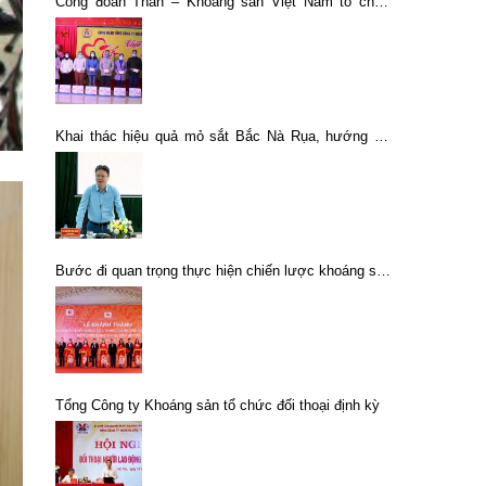
Công đoàn Than – Khoáng sản Việt Nam tổ chức
Chương trình Tết thợ mỏ năm 2021
Khai thác hiệu quả mỏ sắt Bắc Nà Rụa, hướng tới
chế biến sâu phôi thép
Bước đi quan trọng thực hiện chiến lược khoáng sản
đến năm 2020, tầm nhìn 2030…
Tổng Công ty Khoáng sản tổ chức đối thoại định kỳ