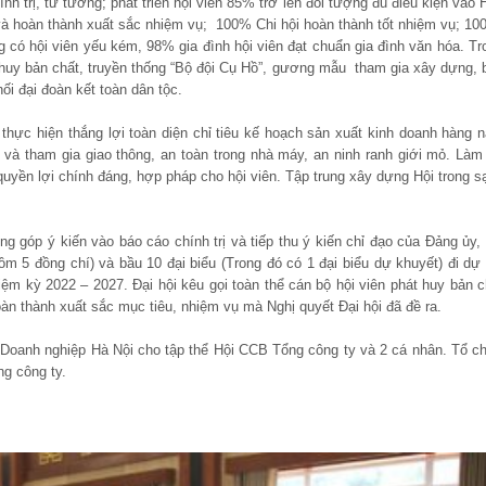
h trị, tư tưởng; phát triển hội viên 85% trở lên đối tượng đủ điều kiện vào H
và hoàn thành xuất sắc nhiệm vụ; 100% Chi hội hoàn thành tốt nhiệm vụ; 10
có hội viên yếu kém, 98% gia đình hội viên đạt chuẩn gia đình văn hóa. Tr
t huy bản chất, truyền thống “Bộ đội Cụ Hồ”, gương mẫu tham gia xây dựng, 
i đại đoàn kết toàn dân tộc.
thực hiện thắng lợi toàn diện chỉ tiêu kế hoạch sản xuất kinh doanh hàng 
và tham gia giao thông, an toàn trong nhà máy, an ninh ranh giới mỏ. Làm 
quyền lợi chính đáng, hợp pháp cho hội viên. Tập trung xây dựng Hội trong s
óng góp ý kiến vào báo cáo chính trị và tiếp thu ý kiến chỉ đạo của Đảng ủy, 
ồm 5 đồng chí) và bầu 10 đại biểu (Trong đó có 1 đại biểu dự khuyết) đi dự 
iệm kỳ 2022 – 2027. Đại hội kêu gọi toàn thể cán bộ hội viên phát huy bản c
oàn thành xuất sắc mục tiêu, nhiệm vụ mà Nghị quyết Đại hội đã đề ra.
 Doanh nghiệp Hà Nội cho tập thể Hội CCB Tổng công ty và 2 cá nhân. Tổ c
ng công ty.