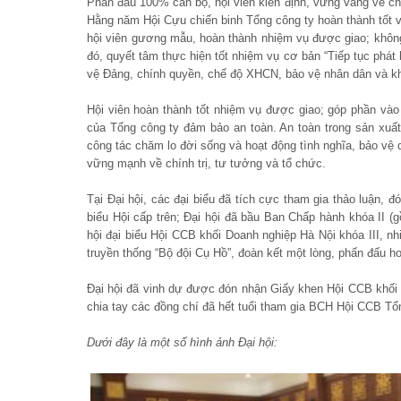
Phấn đấu 100% cán bộ, hội viên kiên định, vững vàng về chín
Hằng năm Hội Cựu chiến binh Tổng công ty hoàn thành tốt 
hội viên gương mẫu, hoàn thành nhiệm vụ được giao; không 
đó, quyết tâm thực hiện tốt nhiệm vụ cơ bản “Tiếp tục phá
vệ Đảng, chính quyền, chế độ XHCN, bảo vệ nhân dân và khố
Hội viên hoàn thành tốt nhiệm vụ được giao; góp phần vào 
của Tổng công ty đảm bảo an toàn. An toàn trong sản xuất 
công tác chăm lo đời sống và hoạt động tình nghĩa, bảo vệ 
vững mạnh về chính trị, tư tưởng và tổ chức.
Tại Đại hội, các đại biểu đã tích cực tham gia thảo luận, đ
biểu Hội cấp trên; Đại hội đã bầu Ban Chấp hành khóa II (g
hội đại biểu Hội CCB khối Doanh nghiệp Hà Nội khóa III, nh
truyền thống “Bộ đội Cụ Hồ”, đoàn kết một lòng, phấn đấu h
Đại hội đã vinh dự được đón nhận Giấy khen Hội CCB khối
chia tay các đồng chí đã hết tuổi tham gia BCH Hội CCB Tổ
Dưới đây là một số hình ảnh Đại hội: