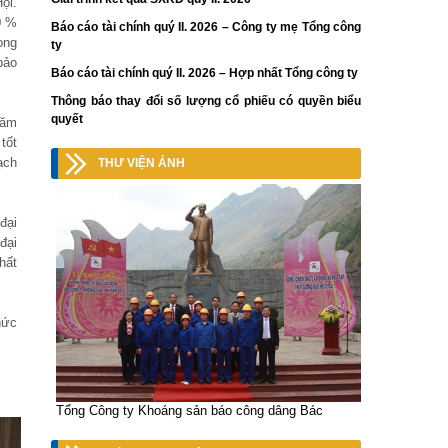
ội.
0 %
Báo cáo tài chính quý II. 2026 – Công ty mẹ Tổng công
ong
ty
bảo
Báo cáo tài chính quý II. 2026 – Hợp nhất Tổng công ty
Thông báo thay đổi số lượng cổ phiếu có quyền biểu
quyết
năm
tốt
ạch
THƯ VIỆN ẢNH
đại
đại
hất
hức
Tổng Công ty Khoáng sản báo công dâng Bác