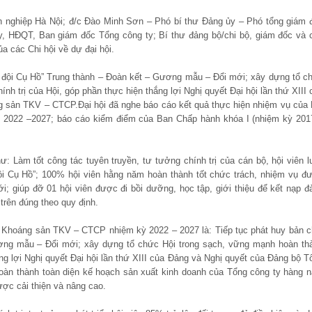
h nghiệp Hà Nội; đ/c Đào Minh Sơn – Phó bí thư Đảng ủy – Phó tổng giám 
ủy, HĐQT, Ban giám đốc Tổng công ty; Bí thư đảng bộ/chi bộ, giám đốc và 
a các Chi hội về dự đại hội.
Bộ đội Cụ Hồ” Trung thành – Đoàn kết – Gương mẫu – Đổi mới; xây dựng tổ c
h trị của Hội, góp phần thực hiện thắng lợi Nghị quyết Đại hội lần thứ XIII 
g sản TKV – CTCP.Đại hội đã nghe báo cáo kết quả thực hiện nhiệm vụ của 
 2022 –2027; báo cáo kiểm điểm của Ban Chấp hành khóa I (nhiệm kỳ 201
: Làm tốt công tác tuyên truyền, tư tưởng chính trị của cán bộ, hội viên l
đội Cụ Hồ”; 100% hội viên hằng năm hoàn thành tốt chức trách, nhiệm vụ đ
i; giúp đỡ 01 hội viên được đi bồi dưỡng, học tập, giới thiệu để kết nạp đ
trên đúng theo quy định.
hoáng sản TKV – CTCP nhiệm kỳ 2022 – 2027 là: Tiếp tục phát huy bản c
ương mẫu – Đổi mới; xây dựng tổ chức Hội trong sạch, vững mạnh hoàn th
ắng lợi Nghị quyết Đại hội lần thứ XIII của Đảng và Nghị quyết của Đảng bộ T
hoàn thành toàn diện kế hoạch sản xuất kinh doanh của Tổng công ty hàng 
ược cải thiện và nâng cao.