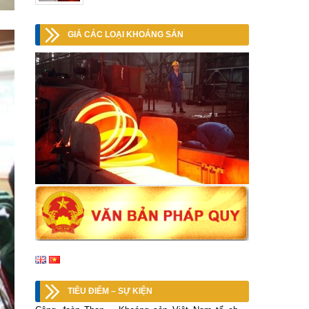
GIÁ CÁC LOẠI KHOÁNG SẢN
TIÊU ĐIỂM – SỰ KIỆN