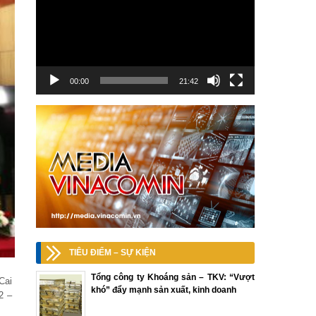
00:00
21:42
TIÊU ĐIỂM – SỰ KIỆN
Tổng công ty Khoáng sản – TKV: “Vượt
Cai
khó” đẩy mạnh sản xuất, kinh doanh
2 –