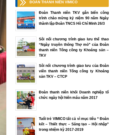
ĐOÀN THANH NIÊN VIMICO
Đoàn Thanh niên TKV gắn biển công
trình chào mừng kỷ niệm 90 năm Ngày
thành lập Đoàn TNCS Hồ Chí Minh 26/3
Sôi nổi chương trình giao lưu thể thao
“Ngày truyền thống Thợ mỏ” của Đoàn
thanh niên Tổng công ty Khoáng sản –
TKV
Sôi nổi chương trình giao lưu của Đoàn
viên thanh niên Tổng công ty Khoáng
sản TKV – CTCP
Đoàn thanh niên khối Doanh nghiệp tổ
chức ngày hội hiến máu năm 2017
Tuổi trẻ VIMICO tất cả vì mục tiêu “ Đoàn
kết – Thiết thực – Sáng tạo – Hội nhập”
trong nhiệm kỳ 2017-2019