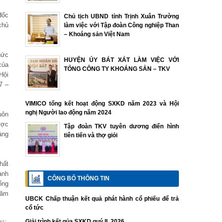
đốc
Chủ tịch UBND tỉnh Trịnh Xuân Trường
chủ
làm việc với Tập đoàn Công nghiệp Than
– Khoáng sản Việt Nam
hức
HUYỆN ỦY BÁT XÁT LÀM VIỆC VỚI
của
TỔNG CÔNG TY KHOÁNG SẢN – TKV
Hội
7 –
VIMICO tổng kết hoạt động SXKD năm 2023 và Hội
nghị Người lao động năm 2024
uôn
ược
Tập đoàn TKV tuyên dương điển hình
ảng
tiên tiến và thợ giỏi
hất
ành
CÔNG BỐ THÔNG TIN
ổng
năm
UBCK Chấp thuận kết quả phát hành cổ phiếu để trả
cổ tức
Giải trình kết qủa SXKD quý II. 2026