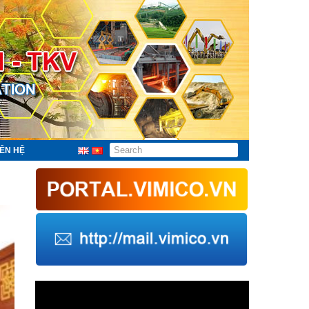
IÊN HỆ
Trình
chơi
Video