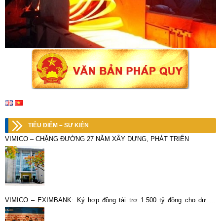
TIÊU ĐIỂM – SỰ KIỆN
VIMICO – CHẶNG ĐƯỜNG 27 NĂM XÂY DỰNG, PHÁT TRIỂN
VIMICO – EXIMBANK: Ký hợp đồng tài trợ 1.500 tỷ đồng cho dự án
“Đầu tư mở rộng nâng công suất khu mỏ tuyển đồng Sin Quyền, Lào Cai”