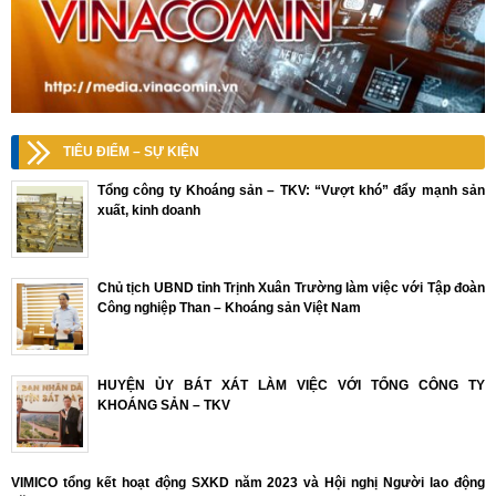
TIÊU ĐIỂM – SỰ KIỆN
Tổng công ty Khoáng sản – TKV: “Vượt khó” đẩy mạnh sản
xuất, kinh doanh
Chủ tịch UBND tỉnh Trịnh Xuân Trường làm việc với Tập đoàn
Công nghiệp Than – Khoáng sản Việt Nam
HUYỆN ỦY BÁT XÁT LÀM VIỆC VỚI TỔNG CÔNG TY
KHOÁNG SẢN – TKV
VIMICO tổng kết hoạt động SXKD năm 2023 và Hội nghị Người lao động