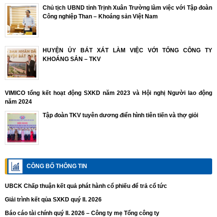
Chủ tịch UBND tỉnh Trịnh Xuân Trường làm việc với Tập đoàn
Công nghiệp Than – Khoáng sản Việt Nam
HUYỆN ỦY BÁT XÁT LÀM VIỆC VỚI TỔNG CÔNG TY
KHOÁNG SẢN – TKV
VIMICO tổng kết hoạt động SXKD năm 2023 và Hội nghị Người lao động
năm 2024
Tập đoàn TKV tuyên dương điển hình tiên tiến và thợ giỏi
CÔNG BỐ THÔNG TIN
UBCK Chấp thuận kết quả phát hành cổ phiếu để trả cổ tức
Giải trình kết qủa SXKD quý II. 2026
Báo cáo tài chính quý II. 2026 – Công ty mẹ Tổng công ty