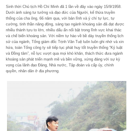
Sinh thời Chủ tịch Hồ Chí Minh đã 1 lần về đây vào ngày 15/9/1958.
Dưới ánh sáng tư tưởng và đạo đức của Người, kế thừa truyền
thống của cha ông, 66 năm qua, với bản lĩnh và ý chí tự lực, tự
cường, tinh thần năng động, sáng tạo ngành khoáng sản đã đạt được
nhiều thành tựu to lớn, nhiều dấu ấn nổi bật trong lĩnh vực khai thác
và chế biến khoáng sản. Với niềm tự hào về bề dày truyền thống lịch
sử của ngành, Tổng giám đốc Trịnh Văn Tuệ luôn luôn ghi nhớ và xin
hứa, toàn Tổng công ty sẽ tiếp tục phát huy tốt truyền thống “Kỷ luật
và Đồng tâm”, nỗ lực vượt qua mọi khó khăn, thách thức đưa ngành
khoáng sản phát triển mạnh mẽ và bền vững, xứng đáng với sự kỳ
vọng của lãnh đạo Đảng, Nhà nước, Tập đoàn và cấp ủy, chính
quyền, nhân dân ở địa phương.