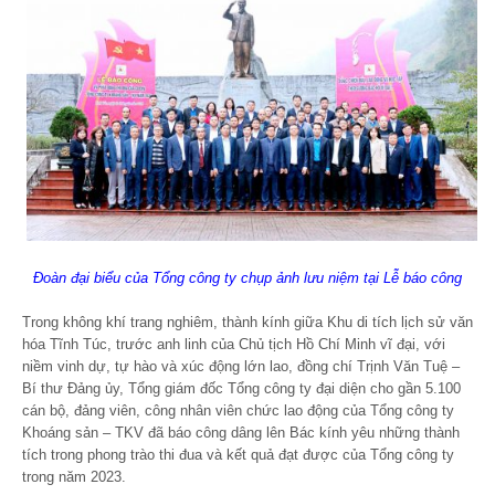
Đoàn đại biểu của Tổng công ty chụp ảnh lưu niệm tại Lễ báo công
Trong không khí trang nghiêm, thành kính giữa Khu di tích lịch sử văn
hóa Tĩnh Túc, trước anh linh của Chủ tịch Hồ Chí Minh vĩ đại, với
niềm vinh dự, tự hào và xúc động lớn lao, đồng chí Trịnh Văn Tuệ –
Bí thư Đảng ủy, Tổng giám đốc Tổng công ty đại diện cho gần 5.100
cán bộ, đảng viên, công nhân viên chức lao động của Tổng công ty
Khoáng sản – TKV đã báo công dâng lên Bác kính yêu những thành
tích trong phong trào thi đua và kết quả đạt được của Tổng công ty
trong năm 2023.