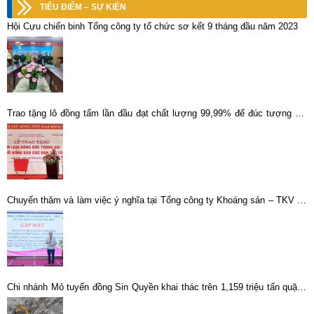
TIÊU ĐIỂM – SỰ KIỆN
Hội Cựu chiến binh Tổng công ty tổ chức sơ kết 9 tháng đầu năm 2023
Trao tặng lô đồng tấm lần đầu đạt chất lượng 99,99% để đúc tượng đài
Bác Hồ
Chuyến thăm và làm việc ý nghĩa tại Tổng công ty Khoáng sản – TKV và
các đơn vị vùng Tây Bắc của Đoàn cán bộ hưu trí – nguyên là lãnh đạo
TKV và VIMICO
Chi nhánh Mỏ tuyển đồng Sin Quyền khai thác trên 1,159 triệu tấn quặng
nguyên khai