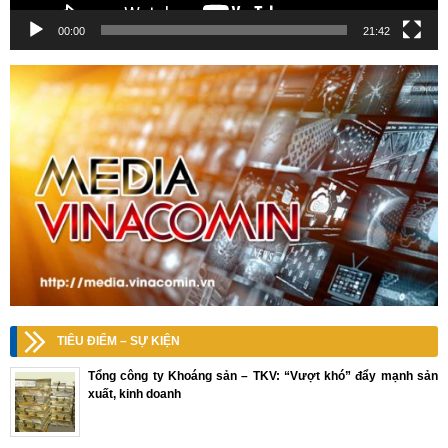
00:00
21:42
TIÊU ĐIỂM – SỰ KIỆN
Tổng công ty Khoáng sản – TKV: “Vượt khó” đẩy mạnh sản
xuất, kinh doanh