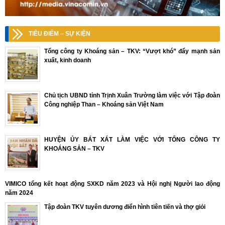
TIÊU ĐIỂM – SỰ KIỆN
Tổng công ty Khoáng sản – TKV: “Vượt khó” đẩy mạnh sản
xuất, kinh doanh
Chủ tịch UBND tỉnh Trịnh Xuân Trường làm việc với Tập đoàn
Công nghiệp Than – Khoáng sản Việt Nam
HUYỆN ỦY BÁT XÁT LÀM VIỆC VỚI TỔNG CÔNG TY
KHOÁNG SẢN – TKV
VIMICO tổng kết hoạt động SXKD năm 2023 và Hội nghị Người lao động
năm 2024
Tập đoàn TKV tuyên dương điển hình tiên tiến và thợ giỏi