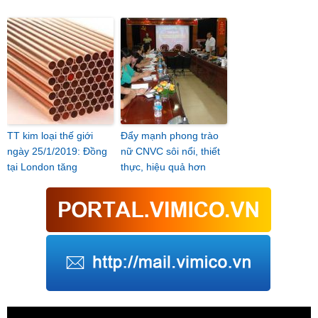
TT kim loại thế giới
Đẩy mạnh phong trào
ngày 25/1/2019: Đồng
nữ CNVC sôi nổi, thiết
tại London tăng
thực, hiệu quả hơn
Trình