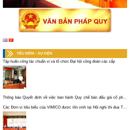
TIÊU ĐIỂM – SỰ KIỆN
Tập huấn công tác chuẩn vị và tổ chức Đại hội công đoàn các cấp
Thông báo Quyết định về việc ban hành Quy chế bán đấu giá cổ phần
của CTCP KLM Nghệ Tĩnh do Vimico sở hữu
Các Đơn vị tiêu biểu của VIMICO được tôn vinh tại Hội nghị thi đua Tập
Đoàn CN Than – Khoáng sản Việt Nam