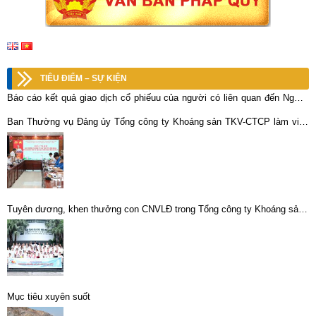
TIÊU ĐIỂM – SỰ KIỆN
Báo cáo kết quả giao dịch cổ phiếuu của người có liên quan đến Người
nội bộ (MCK: BCV)
Ban Thường vụ Đảng ủy Tổng công ty Khoáng sản TKV-CTCP làm việc
với các tổ chức chính trị – xã hội
Tuyên dương, khen thưởng con CNVLĐ trong Tổng công ty Khoáng sản -
TKV đạt thành tích cao năm học 2021 – 2022
Mục tiêu xuyên suốt