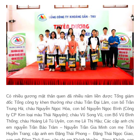
Có nhiều gương mặt thân quen đã nhiều năm liền được Tổng giám
đốc Tổng công ty khen thưởng như cháu Trần Đại Lâm, con bố Trần
Trung Hà; cháu Nguyễn Ngọc Hòa, con bố Nguyễn Ngọc Bình (Công
ty CP Kim loại màu Thái Nguyên); cháu Vũ Song Vũ, con Bố Vũ Đình
Thống; cháu Hoàng Lê Tú Uyên, con mẹ Lê Thị Hậu; Các cặp anh chị
em nguyễn Trần Bảo Trâm – Nguyễn Trần Gia Minh con mẹ Trần
Huyền Trang; cặp anh em Đặng Thái Phong – Đặng Thái Ngọc Giao,
con anh Đặng Thái Sơn; cặp chị em Khánh Huyền – Ngọc Khánh, con