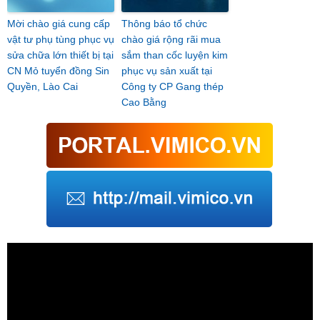
Mời chào giá cung cấp
Thông báo tổ chức
vật tư phụ tùng phục vụ
chào giá rộng rãi mua
sửa chữa lớn thiết bị tại
sắm than cốc luyện kim
CN Mỏ tuyển đồng Sin
phục vụ sản xuất tại
Quyền, Lào Cai
Công ty CP Gang thép
Cao Bằng
Trình
chơi
Video