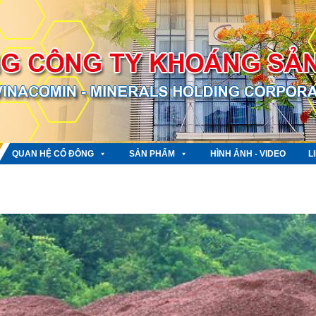
QUAN HỆ CỔ ĐÔNG
SẢN PHẨM
HÌNH ẢNH - VIDEO
L