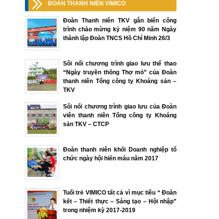
ĐOÀN THANH NIÊN VIMICO
Đoàn Thanh niên TKV gắn biển công
trình chào mừng kỷ niệm 90 năm Ngày
thành lập Đoàn TNCS Hồ Chí Minh 26/3
Sôi nổi chương trình giao lưu thể thao
“Ngày truyền thống Thợ mỏ” của Đoàn
thanh niên Tổng công ty Khoáng sản –
TKV
Sôi nổi chương trình giao lưu của Đoàn
viên thanh niên Tổng công ty Khoáng
sản TKV – CTCP
Đoàn thanh niên khối Doanh nghiệp tổ
chức ngày hội hiến máu năm 2017
Tuổi trẻ VIMICO tất cả vì mục tiêu “ Đoàn
kết – Thiết thực – Sáng tạo – Hội nhập”
trong nhiệm kỳ 2017-2019