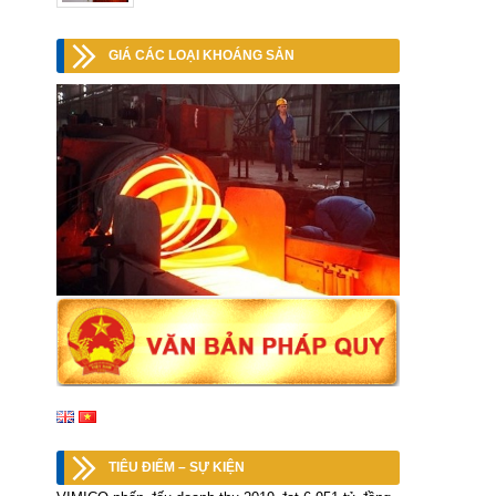
GIÁ CÁC LOẠI KHOÁNG SẢN
TIÊU ĐIỂM – SỰ KIỆN