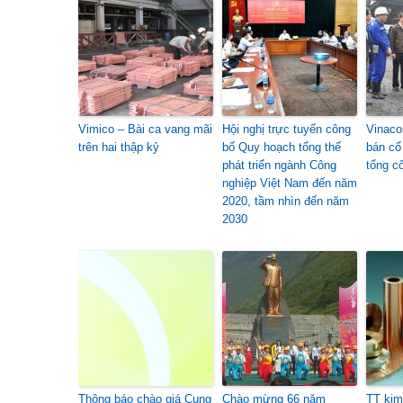
Vimico – Bài ca vang mãi
Hội nghị trực tuyến công
Vinaco
trên hai thập kỷ
bố Quy hoạch tổng thế
bán cổ
phát triển ngành Công
tổng c
nghiệp Việt Nam đến năm
2020, tầm nhìn đến năm
2030
Thông báo chào giá Cung
Chào mừng 66 năm
TT kim 