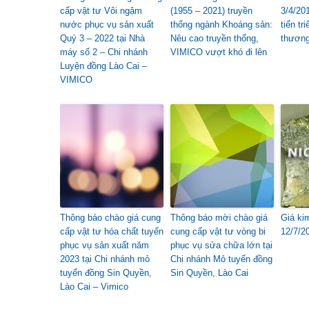
cấp vật tư Vôi ngậm
(1955 – 2021) truyền
3/4/20
nước phục vụ sản xuất
thống ngành Khoáng sản:
tiến tr
Quý 3 – 2022 tại Nhà
Nêu cao truyền thống,
thương
máy số 2 – Chi nhánh
VIMICO vượt khó đi lên
Luyện đồng Lào Cai –
VIMICO
Thông báo chào giá cung
Thông báo mời chào giá
Giá ki
cấp vật tư hóa chất tuyển
cung cấp vật tư vòng bi
12/7/2
phục vụ sản xuất năm
phục vụ sửa chữa lớn tại
2023 tại Chi nhánh mỏ
Chi nhánh Mỏ tuyển đồng
tuyển đồng Sin Quyền,
Sin Quyền, Lào Cai
Lào Cai – Vimico