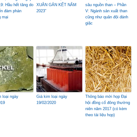
19: Hầu hết tăng do
XUÂN GẮN KẾT NĂM
sâu nguồn than – Phần
iển đàm phán
2023”
V: Ngành sản xuất than
 mại
cũng như quân đội đánh
giặc
m loại ngày
Giá kim loại ngày
Thông báo mời họp Đại
019
19/02/2020
hội đồng cổ đông thường
niên năm 2017 (có kèm
theo tài liệu họp)