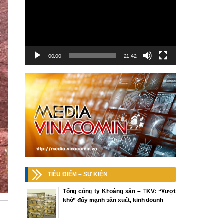
00:00
21:42
TIÊU ĐIỂM – SỰ KIỆN
Tổng công ty Khoáng sản – TKV: “Vượt
khó” đẩy mạnh sản xuất, kinh doanh