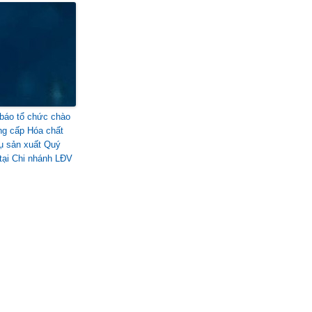
báo tổ chức chào
ng cấp Hóa chất
ụ sản xuất Quý
 tại Chi nhánh LĐV