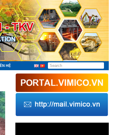
IÊN HỆ
Trình
chơi
Video