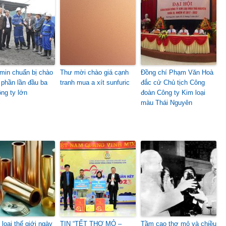
min chuẩn bị chào
Thư mời chào giá cạnh
Đồng chí Phạm Văn Hoà
 phần lần đầu ba
tranh mua a xít sunfuric
đắc cử Chủ tịch Công
ông ty lớn
đoàn Công ty Kim loại
màu Thái Nguyên
loại thế giới ngày
TIN “TẾT THỢ MỎ –
Tầm cao thợ mỏ và chiều