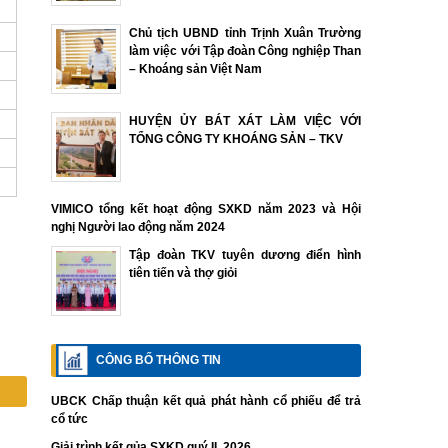
Chủ tịch UBND tỉnh Trịnh Xuân Trường
làm việc với Tập đoàn Công nghiệp Than
– Khoáng sản Việt Nam
HUYỆN ỦY BÁT XÁT LÀM VIỆC VỚI
TỔNG CÔNG TY KHOÁNG SẢN – TKV
VIMICO tổng kết hoạt động SXKD năm 2023 và Hội
nghị Người lao động năm 2024
Tập đoàn TKV tuyên dương điển hình
tiên tiến và thợ giỏi
CÔNG BỐ THÔNG TIN
UBCK Chấp thuận kết quả phát hành cổ phiếu để trả
cổ tức
Giải trình kết qủa SXKD quý II. 2026