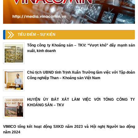
TIÊU ĐIỂM – SỰ KIỆN
Tổng công ty Khoáng sản – TKV: “Vượt khó” đẩy mạnh sản
xuất, kinh doanh
Chủ tịch UBND tỉnh Trịnh Xuân Trường làm việc với Tập đoàn
Công nghiệp Than – Khoáng sản Việt Nam
HUYỆN ỦY BÁT XÁT LÀM VIỆC VỚI TỔNG CÔNG TY
KHOÁNG SẢN – TKV
VIMICO tổng kết hoạt động SXKD năm 2023 và Hội nghị Người lao động
năm 2024