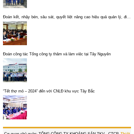
Đoàn kết, nhậy bén, sâu sát, quyết liệt nâng cao hiệu quả quản lý, điều
hành hoạt động sản xuất, kinh doanh toàn Tổng công ty .
Đoàn công tác Tổng công ty thăm và làm việc tại Tây Nguyên
“Tết thợ mỏ – 2024” đến với CNLĐ khu vực Tây Bắc
Cơ quan chủ quản: TỔNG CÔNG TY KHOÁNG SẢN TKV - CTCP.
Thiết