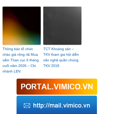
Thông báo tổ chức
TCT Khoáng sản –
chào giá rộng rãi Mua
TKV tham gia hội diễn
sắm Than cục 6 tháng
văn nghệ quần chúng
cuối năm 2026 – Chi
TKV 2018
nhánh LĐV.