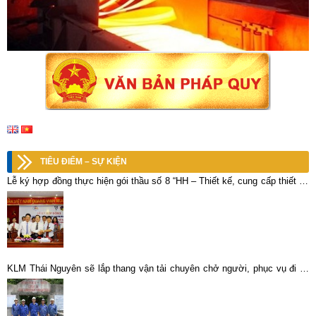
TIÊU ĐIỂM – SỰ KIỆN
Lễ ký hợp đồng thực hiện gói thầu số 8 “HH – Thiết kế, cung cấp thiết bị,
vật tư và lắp đặt Nhà máy luyện đồng công suất 20.000 tấn/năm”.
KLM Thái Nguyên sẽ lắp thang vận tải chuyên chở người, phục vụ đi lại
cho thợ lò Làng Hích