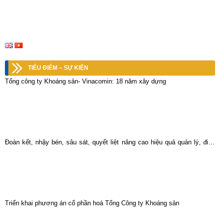
TIÊU ĐIỂM – SỰ KIỆN
Tổng công ty Khoáng sản- Vinacomin: 18 năm xây dựng
Đoàn kết, nhậy bén, sâu sát, quyết liệt nâng cao hiệu quả quản lý, điều
hành hoạt động sản xuất, kinh doanh toàn Tổng công ty .
Triển khai phương án cổ phần hoá Tổng Công ty Khoáng sản