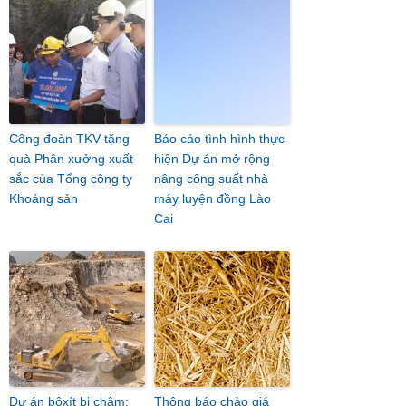
Công đoàn TKV tặng
Báo cáo tình hình thực
quà Phân xưởng xuất
hiện Dự án mở rộng
sắc của Tổng công ty
nâng công suất nhà
Khoáng sản
máy luyện đồng Lào
Cai
Dự án bôxít bị chậm:
Thông báo chào giá