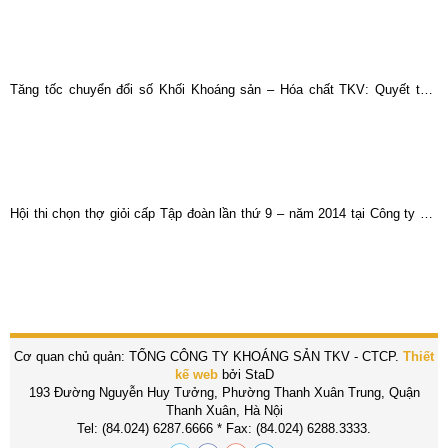
Tăng tốc chuyển đổi số Khối Khoáng sản – Hóa chất TKV: Quyết tâm
bứt phá trong giai đoạn nước rút
Hội thi chọn thợ giỏi cấp Tập đoàn lần thứ 9 – năm 2014 tại Công ty mỏ
tuyển đồng Sin Quyền
Cơ quan chủ quản: TỔNG CÔNG TY KHOÁNG SẢN TKV - CTCP.
Thiết
kế web
bởi StaD
193 Đường Nguyễn Huy Tưởng, Phường Thanh Xuân Trung, Quận
Thanh Xuân, Hà Nội
Tel: (84.024) 6287.6666 * Fax: (84.024) 6288.3333.