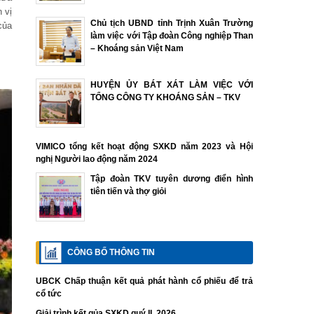
 vị
Chủ tịch UBND tỉnh Trịnh Xuân Trường
của
làm việc với Tập đoàn Công nghiệp Than
– Khoáng sản Việt Nam
HUYỆN ỦY BÁT XÁT LÀM VIỆC VỚI
TỔNG CÔNG TY KHOÁNG SẢN – TKV
VIMICO tổng kết hoạt động SXKD năm 2023 và Hội
nghị Người lao động năm 2024
Tập đoàn TKV tuyên dương điển hình
tiên tiến và thợ giỏi
CÔNG BỐ THÔNG TIN
UBCK Chấp thuận kết quả phát hành cổ phiếu để trả
cổ tức
Giải trình kết qủa SXKD quý II. 2026