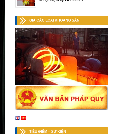
trong nhiệm kỳ 2017-2019
GIÁ CÁC LOẠI KHOÁNG SẢN
TIÊU ĐIỂM – SỰ KIỆN