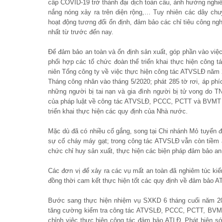
cấp COVID-19 trở thành đại dịch toàn cầu, ảnh hưởng nghiêm 
nắng nóng xảy ra trên diện rộng,… Tuy nhiên các dây chu
hoạt động tương đối ổn định, đảm bảo các chỉ tiêu công ng
nhất từ trước đến nay.
Để đảm bảo an toàn và ổn định sản xuất, góp phần vào việ
phối hợp các tổ chức đoàn thể triển khai thực hiện công 
niên Tổng công ty về việc thực hiện công tác ATVSLĐ nă
Tháng công nhân vào tháng 5/2020; phát 285 tờ rơi, áp ph
những người bị tai nạn và gia đình người bị tử vong do 
của pháp luật về công tác ATVSLĐ, PCCC, PCTT và BVMT tại
triển khai thực hiện các quy định của Nhà nước.
Mặc dù đã có nhiều cố gắng, song tại Chi nhánh Mỏ tuyển 
sự cố cháy máy gạt; trong công tác ATVSLĐ vẫn còn tiềm ẩn
chức chỉ huy sản xuất, thực hiện các biện pháp đảm bảo an
Các đơn vị để xảy ra các vụ mất an toàn đã nghiêm túc ki
đồng thời cam kết thực hiện tốt các quy định về đảm bảo A
Bước sang thực hiện nhiệm vụ SXKD 6 tháng cuối năm 20
tăng cường kiểm tra công tác ATVSLĐ, PCCC, PCTT, BVMT t
chỉnh việc thực hiện công tác đảm bảo ATLĐ. Phát hiện 