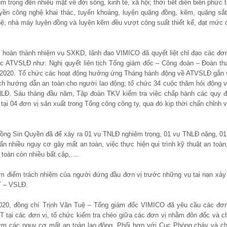
trọng đến nhiều mặt về đời sống, kinh tế, xã hội; thời tiết diễn biến phức t
yền công nghệ khai thác, tuyển khoáng, luyện quặng đồng, kẽm, quặng sắ
hệ; nhà máy luyện đồng và luyện kẽm đều vượt công suất thiết kế, đạt mức 
c hoàn thành nhiệm vụ SXKD, lãnh đạo VIMICO đã quyết liệt chỉ đạo các đơn
tác ATVSLĐ như: Nghị quyết liên tịch Tổng giám đốc – Công đoàn – Đoàn th
m 2020. Tổ chức các hoạt động hưởng ứng Tháng hành động về ATVSLĐ gắn 
ích hướng dẫn an toàn cho người lao động; tổ chức 34 cuộc thăm hỏi động v
TNLĐ. Sáu tháng đầu năm, Tập đoàn TKV kiểm tra việc chấp hành các quy đ
 04 đơn vị sản xuất trong Tổng công công ty, qua đó kịp thời chấn chỉnh v
đồng Sin Quyền đã để xảy ra 01 vụ TNLĐ nghiêm trọng, 01 vụ TNLĐ nặng, 01
 nhiều nguy cơ gây mất an toàn, việc thực hiện qui trình kỹ thuật an toàn,
 toàn còn nhiều bất cập,….
ểm điểm trách nhiệm của người đứng đầu đơn vị trước những vụ tai nạn xảy 
T – VSLĐ.
20, đồng chí Trịnh Văn Tuệ – Tổng giám đốc VIMICO đã yêu cầu các đơn
ại các đơn vị, tổ chức kiểm tra chéo giữa các đơn vị nhằm đôn đốc và c
sớm các nguy cơ mất an toàn lao động. Phối hợp với Cục Phòng cháy và c