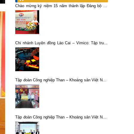
Chào mừng kỷ niệm 15 năm thành lập Đảng bộ cơ
sở Tổng công ty Khoáng sản – TKV (11/9/2008 –
11/9/2023).
Chi nhánh Luyện đồng Lào Cai – Vimico: Tập trung
sản xuất an toàn, hiệu quả ngay từ những tháng đầu,
quý đầu năm 2023
Tập đoàn Công nghiệp Than – Khoáng sản Việt Nam
góp sức cùng các địa phương phòng chống dịch
bệnh COVID – 19
Tập đoàn Công nghiệp Than – Khoáng sản Việt Nam
hỗ trợ hơn 1,7 tỷ đồng cho công nhân lao động Tổng
Công ty Khoáng sản