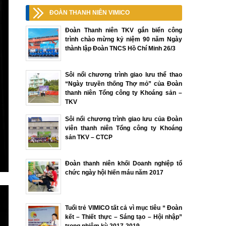
ĐOÀN THANH NIÊN VIMICO
Đoàn Thanh niên TKV gắn biển công
trình chào mừng kỷ niệm 90 năm Ngày
thành lập Đoàn TNCS Hồ Chí Minh 26/3
Sôi nổi chương trình giao lưu thể thao
“Ngày truyền thống Thợ mỏ” của Đoàn
thanh niên Tổng công ty Khoáng sản –
TKV
Sôi nổi chương trình giao lưu của Đoàn
viên thanh niên Tổng công ty Khoáng
sản TKV – CTCP
Đoàn thanh niên khối Doanh nghiệp tổ
chức ngày hội hiến máu năm 2017
Tuổi trẻ VIMICO tất cả vì mục tiêu “ Đoàn
kết – Thiết thực – Sáng tạo – Hội nhập”