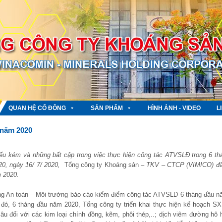
QUAN HỆ CỔ ĐÔNG
SẢN PHẨM
HÌNH ẢNH - VIDEO
L
 năm 2020
yếu kém và những bất cập trong việc thực hiện công tác ATVSLĐ trong 6 th
020, ngày 16/ 7/ 2020,
Tổng công ty Khoáng sản
– TKV – CTCP (VIMICO) đã
 2020.
g An toàn – Môi trường báo cáo kiểm điểm công tác ATVSLĐ 6 tháng đầu n
o đó, 6 tháng đầu năm 2020, Tổng công ty triển khai thực hiện kế hoạch S
sâu đối với các kim loại chính đồng, kẽm, phôi thép,..; dịch viêm đường hô 