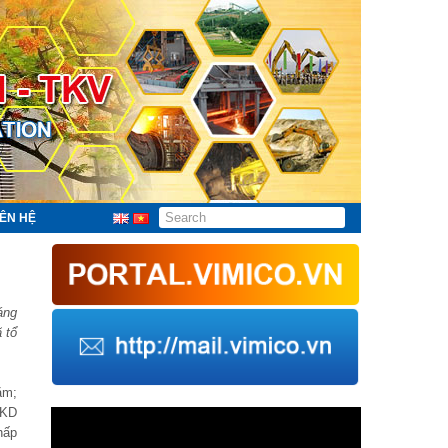
IÊN HỆ
áng
 tổ
ăm;
XKD
Trình
chơi
hấp
Video