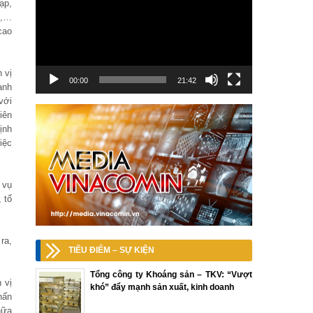
ạp,
t,…
cao
 vị
00:00
21:42
anh
với
iên
ịnh
iệc
 vụ
 tổ
ra,
TIÊU ĐIỂM – SỰ KIỆN
Tổng công ty Khoáng sản – TKV: “Vượt
 vị
khó” đẩy mạnh sản xuất, kinh doanh
hấn
hữa