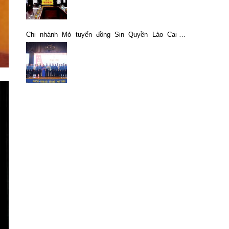
Chi nhánh Mỏ tuyển đồng Sin Quyền Lào Cai –
VIMICO tổ chức Đại hội Công đoàn lần thứ VI,
nhiệm kỳ 2023-2028.