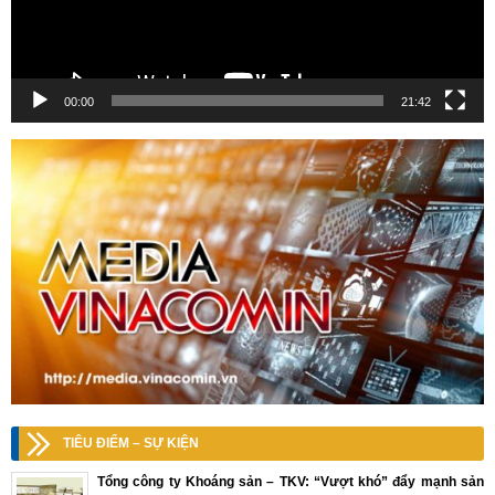
00:00
21:42
TIÊU ĐIỂM – SỰ KIỆN
Tổng công ty Khoáng sản – TKV: “Vượt khó” đẩy mạnh sản