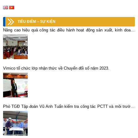
TIÊU ĐIỂM – SỰ KIỆN
Nâng cao hiệu quả công tác điều hành hoạt động sản xuất, kinh doanh
toàn Tổng công ty
Vimico tổ chức lớp nhận thức về Chuyển đổi số năm 2023.
Phó TGĐ Tập đoàn Vũ Anh Tuấn kiểm tra công tác PCTT và môi trường
các đơn vị sản xuất khoáng sản tại Lào Cai