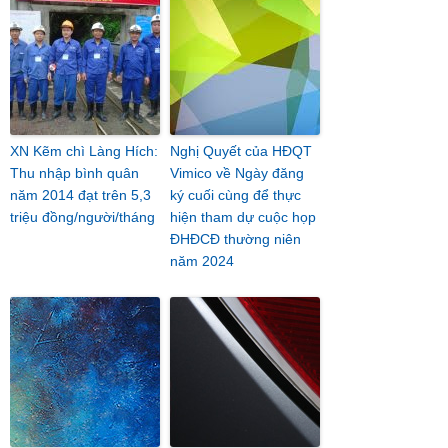
XN Kẽm chì Làng Hích:
Nghị Quyết của HĐQT
Thu nhập bình quân
Vimico về Ngày đăng
năm 2014 đạt trên 5,3
ký cuối cùng để thực
triệu đồng/người/tháng
hiện tham dự cuộc họp
ĐHĐCĐ thường niên
năm 2024