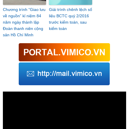
Chương trình “Giao lưu
Giải trình chênh lệch số
về nguồn” kỉ niệm 84
liệu BCTC quý 2/2016
năm ngày thành lập
trước kiểm toán, sau
Đoàn thanh niên cộng
kiểm toán
sản Hồ Chí Minh
Trình
chơi
Video