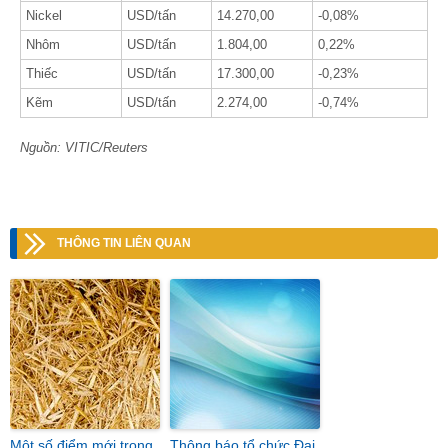
Nickel
USD/tấn
14.270,00
-0,08%
Nhôm
USD/tấn
1.804,00
0,22%
Thiếc
USD/tấn
17.300,00
-0,23%
Kẽm
USD/tấn
2.274,00
-0,74%
Nguồn: VITIC/Reuters
THÔNG TIN LIÊN QUAN
Một số điểm mới trong
Thông báo tổ chức Đại