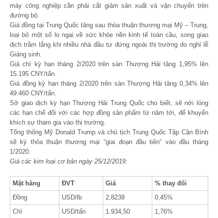
máy công nghiệp cần phải cắt giảm sản xuất và vận chuyển trên
đường bộ.
Giá đồng tại Trung Quốc tăng sau thỏa thuận thương mại Mỹ – Trung,
loại bỏ một số lo ngại về sức khỏe nền kinh tế toàn cầu, song giao
dịch trầm lắng khi nhiều nhà đầu tư đứng ngoài thị trường do nghỉ lễ
Giáng sinh.
Giá chì kỳ hạn tháng 2/2020 trên sàn Thượng Hải tăng 1,95% lên
15.195 CNY/tấn.
Giá đồng kỳ hạn tháng 2/2020 trên sàn Thượng Hải tăng 0,34% lên
49.460 CNY/tấn.
Sở giao dịch kỳ hạn Thượng Hải Trung Quốc cho biết, sẽ nới lỏng
các hạn chế đối với các hợp đồng sản phẩm từ năm tới, để khuyến
khích sự tham gia vào thị trường.
Tổng thống Mỹ Donald Trump và chủ tịch Trung Quốc Tập Cận Bình
sẽ ký thỏa thuận thương mại “giai đoạn đầu tiên” vào đầu tháng
1/2020.
Giá các kim loại cơ bản ngày 25/12/2019:
Mặt hàng
ĐVT
Giá
% thay đổi
Đồng
USD/lb
2,8239
0,45%
Chì
USD/tấn
1.934,50
1,76%