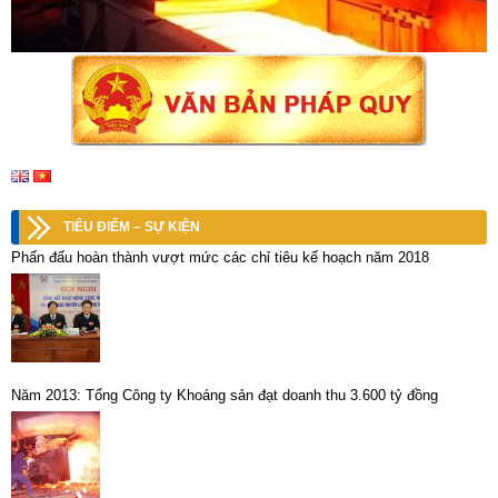
TIÊU ĐIỂM – SỰ KIỆN
Phấn đấu hoàn thành vượt mức các chỉ tiêu kế hoạch năm 2018
Năm 2013: Tổng Công ty Khoáng sản đạt doanh thu 3.600 tỷ đồng