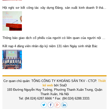
Hội nghị sơ kết công tác xây dựng Đảng, sản xuất kinh doanh 9 tháng
đầu năm
Thông báo giao dịch cổ phiếu của người có liên quan của người nội bộ:
Cổ phiếu KLM – CTCP KLM Nghệ Tĩnh
Kết nạp 4 đảng viên nhân dịp kỷ niệm 131 năm Ngày sinh nhật Bác
Cơ quan chủ quản: TỔNG CÔNG TY KHOÁNG SẢN TKV - CTCP.
Thiết
kế web
bởi StaD
193 Đường Nguyễn Huy Tưởng, Phường Thanh Xuân Trung, Quận
Thanh Xuân, Hà Nội
Tel: (84.024) 6287.6666 * Fax: (84.024) 6288.3333.