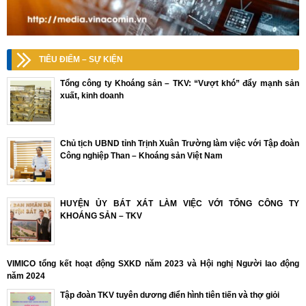
TIÊU ĐIỂM – SỰ KIỆN
Tổng công ty Khoáng sản – TKV: “Vượt khó” đẩy mạnh sản
xuất, kinh doanh
Chủ tịch UBND tỉnh Trịnh Xuân Trường làm việc với Tập đoàn
Công nghiệp Than – Khoáng sản Việt Nam
HUYỆN ỦY BÁT XÁT LÀM VIỆC VỚI TỔNG CÔNG TY
KHOÁNG SẢN – TKV
VIMICO tổng kết hoạt động SXKD năm 2023 và Hội nghị Người lao động
năm 2024
Tập đoàn TKV tuyên dương điển hình tiên tiến và thợ giỏi