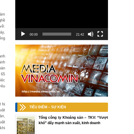
iám
ghề
về:
áy,
00:00
21:42
ống
ạnh
ánh
oàn
 65
iệc
yêu
 bị
TIÊU ĐIỂM – SỰ KIỆN
uật
àn,
Tổng công ty Khoáng sản – TKV: “Vượt
uật
khó” đẩy mạnh sản xuất, kinh doanh
khi