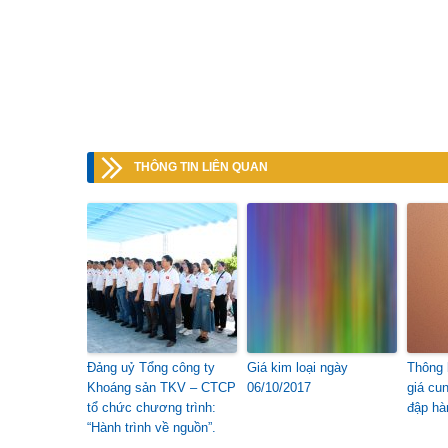
THÔNG TIN LIÊN QUAN
Đảng uỷ Tổng công ty
Giá kim loại ngày
Thông 
Khoáng sản TKV – CTCP
06/10/2017
giá cu
tổ chức chương trình:
đập h
“Hành trình về nguồn”.