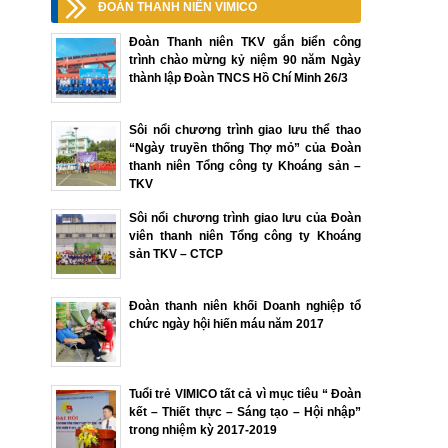
ĐOÀN THANH NIÊN VIMICO
Đoàn Thanh niên TKV gắn biển công
trình chào mừng kỷ niệm 90 năm Ngày
thành lập Đoàn TNCS Hồ Chí Minh 26/3
Sôi nổi chương trình giao lưu thể thao
“Ngày truyền thống Thợ mỏ” của Đoàn
thanh niên Tổng công ty Khoáng sản –
TKV
Sôi nổi chương trình giao lưu của Đoàn
viên thanh niên Tổng công ty Khoáng
sản TKV – CTCP
Đoàn thanh niên khối Doanh nghiệp tổ
chức ngày hội hiến máu năm 2017
Tuổi trẻ VIMICO tất cả vì mục tiêu “ Đoàn
kết – Thiết thực – Sáng tạo – Hội nhập”
trong nhiệm kỳ 2017-2019