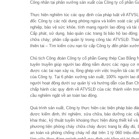
Công nhân tại phân xưởng sản xuất của Công ty cổ phần Ga
Thực hiện nghiêm túc các quy định của pháp luật về ATV
đốc Công ty các nội dung phòng ngừa và kiểm soát các yếu 
nghiệp, bảo vệ sức khỏe, tính mạng người lao động và tài 
Cấp phát, sử dụng, bảo quản các trang bị bảo hộ lao động; 
chữa cháy; phân cấp quản lý trong công tác ATVSLĐ. Thàn
thiên tai – Tìm kiếm cứu nạn từ cấp Công ty đến phân xưởn
Chủ tịch Công đoàn Công ty cổ phần Gang thép Cao Bằng N
tuyên truyền giúp người lao động nắm được các nguy cơ m
được các tai nạn xảy ra, lồng ghép với việc truyền tải các t
của Công ty. Tại 6 phân xưởng sản xuất, 100% người lao đ
người hoạt động dưới sự quản lý và hướng dẫn của Ban Ch
chấp hành các quy định về ATVSLĐ của các thành viên trong 
cầu nghiêm ngặt về an toàn lao động.
Quá trình sản xuất, Công ty thực hiện các biện pháp bảo đả
được kiểm định, thí nghiệm, sửa chữa, bảo dưỡng các cấp
khai thác, kỹ thuật tuyển khoáng thực hiện đúng thiết kế và 
phương tiện phòng cháy chữa cháy được trang bị đầy đủ, bố 
an toàn và phòng chống cháy nổ đạt trên 1 tỷ 060 triệu đồ
làm việc theo đúng ngành nghề quy định với tổng giá trị thự