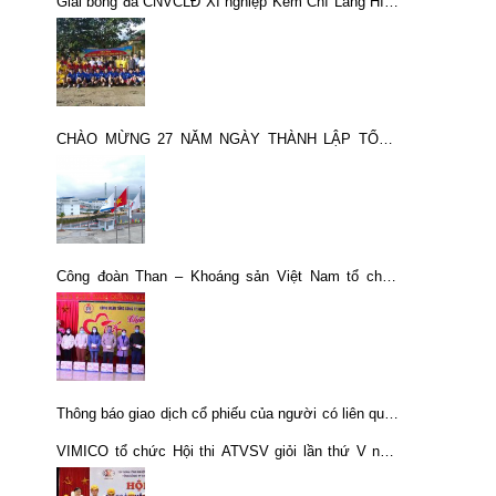
Giải bóng đá CNVCLĐ Xí nghiệp Kẽm Chì Làng Hích
năm 2013
CHÀO MỪNG 27 NĂM NGÀY THÀNH LẬP TỔNG
CÔNG TY KHOÁNG SẢN TKV – CTCP (27/10/1995-
27/10/2022): NẮNG MỚI TRÊN BẢN QUA
Công đoàn Than – Khoáng sản Việt Nam tổ chức
Chương trình Tết thợ mỏ năm 2021
Thông báo giao dịch cổ phiếu của người có liên quan
đến người nội bộ của BCV
VIMICO tổ chức Hội thi ATVSV giỏi lần thứ V năm
201