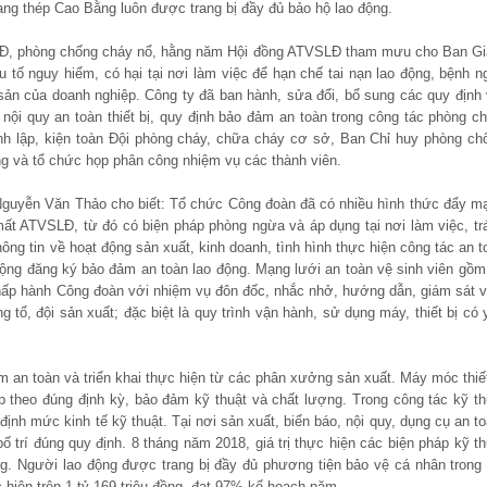
ng thép Cao Bằng luôn được trang bị đầy đủ bảo hộ lao động.
SLĐ, phòng chống cháy nổ, hằng năm Hội đồng ATVSLĐ tham mưu cho Ban G
tố nguy hiểm, có hại tại nơi làm việc để hạn chế tai nạn lao động, bệnh n
sản của doanh nghiệp. Công ty đã ban hành, sửa đổi, bổ sung các quy định 
nội quy an toàn thiết bị, quy định bảo đảm an toàn trong công tác phòng ch
h lập, kiện toàn Đội phòng cháy, chữa cháy cơ sở, Ban Chỉ huy phòng ch
g và tổ chức họp phân công nhiệm vụ các thành viên.
guyễn Văn Thảo cho biết: Tổ chức Công đoàn đã có nhiều hình thức đẩy m
ất ATVSLĐ, từ đó có biện pháp phòng ngừa và áp dụng tại nơi làm việc, tr
hông tin về hoạt động sản xuất, kinh doanh, tình hình thực hiện công tác an t
ộng đăng ký bảo đảm an toàn lao động. Mạng lưới an toàn vệ sinh viên gồm
ấp hành Công đoàn với nhiệm vụ đôn đốc, nhắc nhở, hướng dẫn, giám sát v
tổ, đội sản xuất; đặc biệt là quy trình vận hành, sử dụng máy, thiết bị có 
m an toàn và triển khai thực hiện từ các phân xưởng sản xuất. Máy móc thiết
 theo đúng định kỳ, bảo đảm kỹ thuật và chất lượng. Trong công tác kỹ th
định mức kinh tế kỹ thuật. Tại nơi sản xuất, biển báo, nội quy, dụng cụ an to
trí đúng quy định. 8 tháng năm 2018, giá trị thực hiện các biện pháp kỹ th
ng. Người lao động được trang bị đầy đủ phương tiện bảo vệ cá nhân trong 
c hiện trên 1 tỷ 169 triệu đồng, đạt 97% kế hoạch năm.