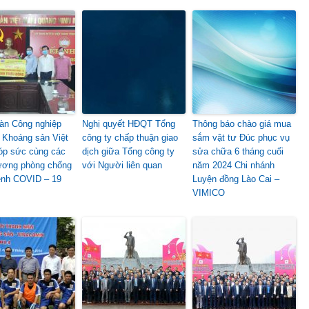
àn Công nghiệp
Nghị quyết HĐQT Tổng
Thông báo chào giá mua
 Khoáng sản Việt
công ty chấp thuận giao
sắm vật tư Đúc phục vụ
p sức cùng các
dịch giữa Tổng công ty
sửa chữa 6 tháng cuối
ương phòng chống
với Người liên quan
năm 2024 Chi nhánh
ệnh COVID – 19
Luyện đồng Lào Cai –
VIMICO