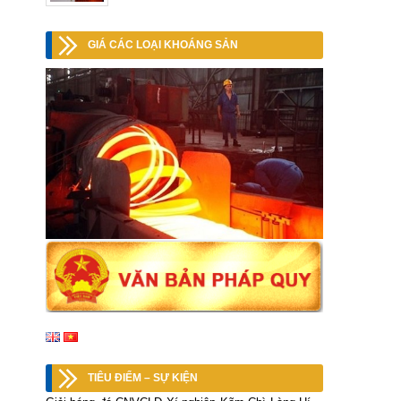
GIÁ CÁC LOẠI KHOÁNG SẢN
TIÊU ĐIỂM – SỰ KIỆN