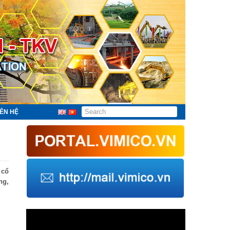
IÊN HỆ
 cổ
ng,
Trình
chơi
Video