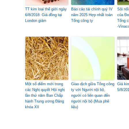
TT kim loại thế giới ngày
Báo cáo tài chính quý IV
Sôi nổ
6/8/2018: Giá đồng tại
năm 2025 Hợp nhất toàn
của Đo
London giảm
Tổng công ty
Tổng c
-Vinac
Một số điểm mới trong
Giao dịch giữa Tổng công
Giá ki
các Nghị quyết Hội nghị
ty với Người nội bộ,
5/8/20
lần thứ năm Ban Chấp
người có liên quan đến
hành Trung ương Đảng
người nội bộ (Mua phê
khóa XII
liệu)