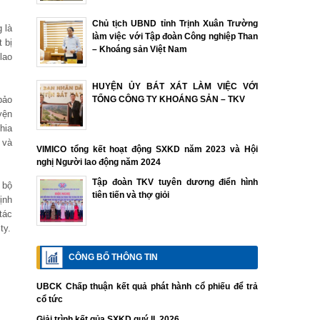
Chủ tịch UBND tỉnh Trịnh Xuân Trường
 là
làm việc với Tập đoàn Công nghiệp Than
 bị
– Khoáng sản Việt Nam
lao
HUYỆN ỦY BÁT XÁT LÀM VIỆC VỚI
bảo
TỔNG CÔNG TY KHOÁNG SẢN – TKV
yện
hia
 và
VIMICO tổng kết hoạt động SXKD năm 2023 và Hội
nghị Người lao động năm 2024
Tập đoàn TKV tuyên dương điển hình
 bộ
tiên tiến và thợ giỏi
ịnh
tác
ty.
CÔNG BỐ THÔNG TIN
UBCK Chấp thuận kết quả phát hành cổ phiếu để trả
cổ tức
Giải trình kết qủa SXKD quý II. 2026