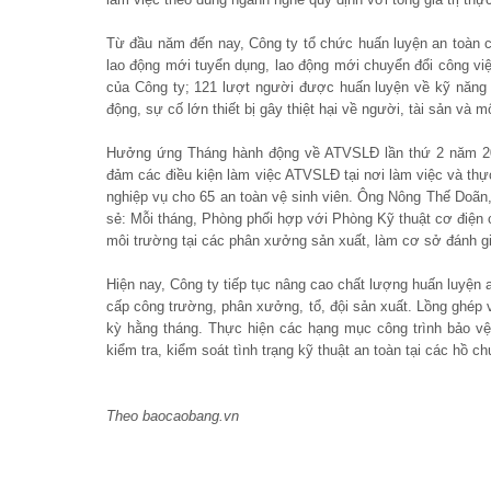
Từ đầu năm đến nay, Công ty tổ chức huấn luyện an toàn c
lao động mới tuyển dụng, lao động mới chuyển đổi công vi
của Công ty; 121 lượt người được huấn luyện về kỹ năng nh
động, sự cố lớn thiết bị gây thiệt hại về người, tài sản và m
Hưởng ứng Tháng hành động về ATVSLĐ lần thứ 2 năm 201
đảm các điều kiện làm việc ATVSLĐ tại nơi làm việc và thự
nghiệp vụ cho 65 an toàn vệ sinh viên. Ông Nông Thế Doã
sẻ: Mỗi tháng, Phòng phối hợp với Phòng Kỹ thuật cơ điện
môi trường tại các phân xưởng sản xuất, làm cơ sở đánh gi
Hiện nay, Công ty tiếp tục nâng cao chất lượng huấn luyện a
cấp công trường, phân xưởng, tổ, đội sản xuất. Lồng ghép v
kỳ hằng tháng. Thực hiện các hạng mục công trình bảo vệ
kiểm tra, kiểm soát tình trạng kỹ thuật an toàn tại các hồ 
Theo baocaobang.vn