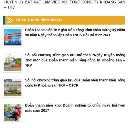
HUYỆN ỦY BÁT XÁT LÀM VIỆC VỚI TỔNG CÔNG TY KHOÁNG SẢN
– TKV
ĐOÀN THANH NIÊN VIMICO
Đoàn Thanh niên TKV gắn biển công trình chào mừng kỷ niệm
90 năm Ngày thành lập Đoàn TNCS Hồ Chí Minh 26/3
Sôi nổi chương trình giao lưu thể thao “Ngày truyền thống
Thợ mỏ” của Đoàn thanh niên Tổng công ty Khoáng sản –
TKV
Sôi nổi chương trình giao lưu của Đoàn viên thanh niên Tổng
công ty Khoáng sản TKV – CTCP
Đoàn thanh niên khối Doanh nghiệp tổ chức ngày hội hiến
máu năm 2017