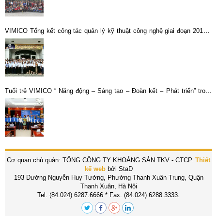
VIMICO Tổng kết công tác quản lý kỹ thuật công nghệ giai đoạn 2017 –
2021
Tuổi trẻ VIMICO “ Năng động – Sáng tạo – Đoàn kết – Phát triển” trong
nhiệm kỳ 2022-2027
Cơ quan chủ quản: TỔNG CÔNG TY KHOÁNG SẢN TKV - CTCP.
Thiết
kế web
bởi StaD
193 Đường Nguyễn Huy Tưởng, Phường Thanh Xuân Trung, Quận
Thanh Xuân, Hà Nội
Tel: (84.024) 6287.6666 * Fax: (84.024) 6288.3333.