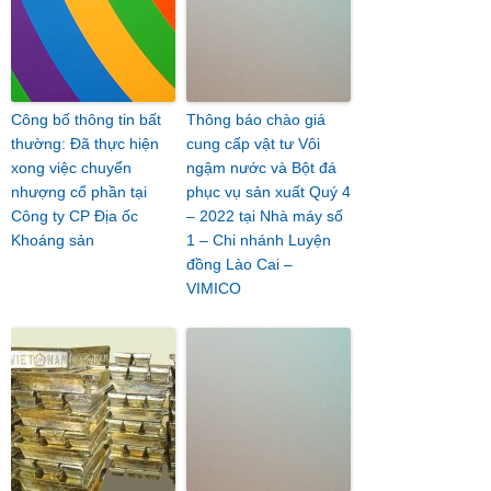
Công bố thông tin bất
Thông báo chào giá
thường: Đã thực hiện
cung cấp vật tư Vôi
xong việc chuyển
ngậm nước và Bột đá
nhượng cổ phần tại
phục vụ sản xuất Quý 4
Công ty CP Địa ốc
– 2022 tại Nhà máy số
Khoáng sản
1 – Chi nhánh Luyện
đồng Lào Cai –
VIMICO