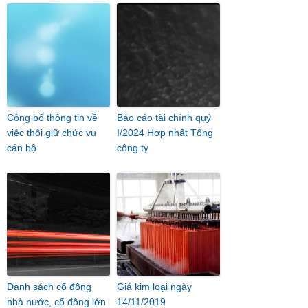
Công bố thông tin về
Báo cáo tài chính quý
việc thôi giữ chức vụ
I/2024 Hợp nhất Tổng
cán bộ
công ty
Danh sách cổ đông
Giá kim loại ngày
nhà nước, cổ đông lớn
14/11/2019