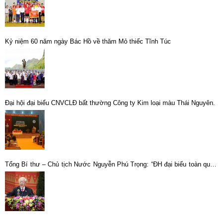
Kỷ niệm 60 năm ngày Bác Hồ về thăm Mỏ thiếc Tĩnh Túc
Đại hội đại biểu CNVCLĐ bất thường Công ty Kim loại màu Thái Nguyên.
Tổng Bí thư – Chủ tịch Nước Nguyễn Phú Trọng: “ĐH đại biểu toàn quốc
lần thứ XIII của Đảng ta đã thành công rất tốt đẹp”