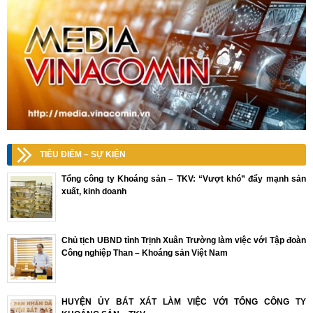
TIÊU ĐIỂM – SỰ KIỆN
Tổng công ty Khoáng sản – TKV: “Vượt khó” đẩy mạnh sản
xuất, kinh doanh
Chủ tịch UBND tỉnh Trịnh Xuân Trường làm việc với Tập đoàn
Công nghiệp Than – Khoáng sản Việt Nam
HUYỆN ỦY BÁT XÁT LÀM VIỆC VỚI TỔNG CÔNG TY