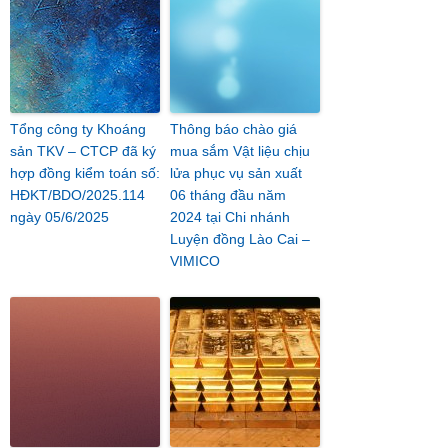
Tổng công ty Khoáng
Thông báo chào giá
sản TKV – CTCP đã ký
mua sắm Vật liệu chịu
hợp đồng kiểm toán số:
lửa phục vụ sản xuất
HĐKT/BDO/2025.114
06 tháng đầu năm
ngày 05/6/2025
2024 tại Chi nhánh
Luyện đồng Lào Cai –
VIMICO