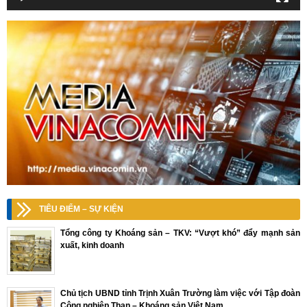
TIÊU ĐIỂM – SỰ KIỆN
Tổng công ty Khoáng sản – TKV: “Vượt khó” đẩy mạnh sản
xuất, kinh doanh
Chủ tịch UBND tỉnh Trịnh Xuân Trường làm việc với Tập đoàn
Công nghiệp Than – Khoáng sản Việt Nam