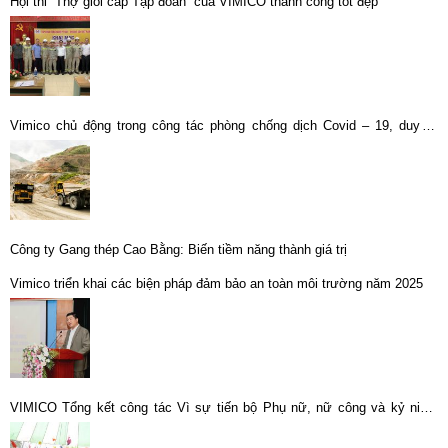
Hội thi “Thợ giỏi cấp Tập đoàn” của VIMICO thành công tốt đẹp
Vimico chủ động trong công tác phòng chống dịch Covid – 19, duy trì
SXKD ổn định
Công ty Gang thép Cao Bằng: Biến tiềm năng thành giá trị
Vimico triển khai các biện pháp đảm bảo an toàn môi trường năm 2025
VIMICO Tổng kết công tác Vì sự tiến bộ Phụ nữ, nữ công và kỷ niệm
107 năm ngày Quốc tế Phụ nữ 8-3