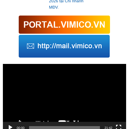
2026 tại Chi nhánh
MĐV.
Trình
chơi
Video
00:00
21:42